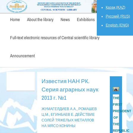
Қазақ (KAZ)
Русский (RUS)
Home
About the library
News
Exhibitions
English (ENG)
Full-text electronic resources of Central scientific library
Announcement
Известия НАН РК.
Серия аграрных наук
2013 г. №1
THE
FIRST
ЖУМАГЕЛДИЕВ А.А., РОМАШЕВ
PRESIDENT
Ц.М., ЕГИНБАЕВ Е. ДЕЙСТВИЕ
OF
СОЛЕЙ ТЯЖЕЛЫХ МЕТАЛЛОВ
THE
НА МЯСО КОНИНЫ
REPUBLIC