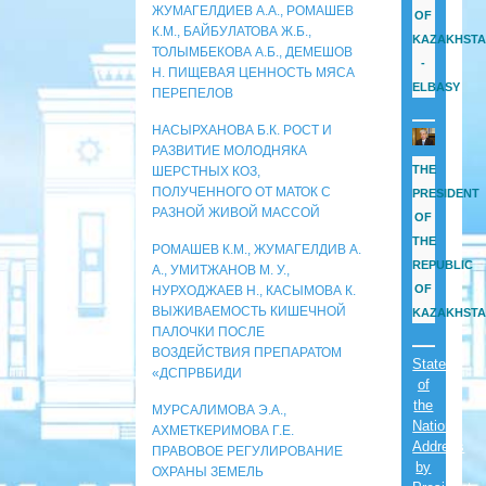
ЖУМАГЕЛДИЕВ А.А., РОМАШЕВ
OF
К.М., БАЙБУЛАТОВА Ж.Б.,
KAZAKHST
ТОЛЫМБЕКОВА А.Б., ДЕМЕШОВ
-
Н. ПИЩЕВАЯ ЦЕННОСТЬ МЯСА
ELBASY
ПЕРЕПЕЛОВ
НАСЫРХАНОВА Б.К. РОСТ И
РАЗВИТИЕ МОЛОДНЯКА
THE
ШЕРСТНЫХ КОЗ,
ПОЛУЧЕННОГО ОТ МАТОК С
PRESIDENT
РАЗНОЙ ЖИВОЙ МАССОЙ
OF
THE
РОМАШЕВ К.М., ЖУМАГЕЛДИВ А.
REPUBLIC
А., УМИТЖАНОВ М. У.,
OF
НУРХОДЖАЕВ Н., КАСЫМОВА К.
ВЫЖИВАЕМОСТЬ КИШЕЧНОЙ
KAZAKHST
ПАЛОЧКИ ПОСЛЕ
ВОЗДЕЙСТВИЯ ПРЕПАРАТОМ
State
«ДСПРВБИДИ
of
the
МУРСАЛИМОВА Э.А.,
Nation
АХМЕТКЕРИМОВА Г.Е.
Address
ПРАВОВОЕ РЕГУЛИРОВАНИЕ
by
ОХРАНЫ ЗЕМЕЛЬ