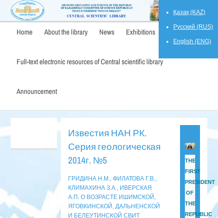
Қазақ (KAZ)
Русский (RUS)
Home
About the library
News
Exhibitions
English (ENG)
Full-text electronic resources of Central scientific library
Announcement
Известия НАН РК.
Серия геологическая
2014г. №5
THE
FIRST
ГРИДИНА Н.М., ФИЛАТОВА Г.В.,
PRESIDENT
КЛИМАХИНА З.А., ИВЕРСКАЯ
OF
А.П. О ВОЗРАСТЕ ИШИМСКОЙ,
THE
ЯГОВКИНСКОЙ, ДАЛЬНЕНСКОЙ
REPUBLIC
И БЕЛЕУТИНСКОЙ СВИТ