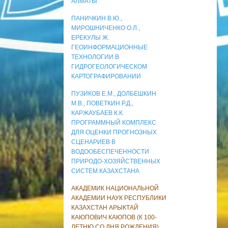
АЛМАТЫ
ПАНИЧКИН В.Ю.,
МИРОШНИЧЕНКО О.Л.,
ЕРЕКУЛЫ Ж.
ГЕОИНФОРМАЦИОННЫЕ
ТЕХНОЛОГИИ В
ГИДРОГЕОЛОГИЧЕСКОМ
КАРТОГРАФИРОВАНИИ
ПУЗИКОВ Е.М., ДОЛБЕШКИН
М.В., ПОВЕТКИН Р.Д.,
КАРЖАУБАЕВ К.К.
ПРОГРАММНЫЙ КОМПЛЕКС
ДЛЯ ОЦЕНКИ ПРОГНОЗНЫХ
СЦЕНАРИЕВ В
ВОДООБЕСПЕЧЕННОСТИ
ПРИРОДО-ХОЗЯЙСТВЕННЫХ
СИСТЕМ КАЗАХСТАНА
АКАДЕМИК НАЦИОНАЛЬНОЙ
АКАДЕМИИ НАУК РЕСПУБЛИКИ
КАЗАХСТАН АРЫКТАЙ
КАЮПОВИЧ КАЮПОВ (К 100-
ЛЕТНЮ СО ДНЯ РОЖДЕНИЯ)