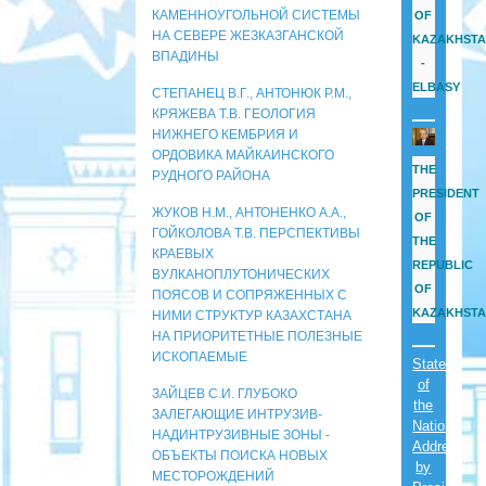
КАМЕННОУГОЛЬНОЙ СИСТЕМЫ
OF
НА СЕВЕРЕ ЖЕЗКАЗГАНСКОЙ
KAZAKHST
ВПАДИНЫ
-
ELBASY
СТЕПАНЕЦ В.Г., АНТОНЮК Р.М.,
КРЯЖЕВА Т.В. ГЕОЛОГИЯ
НИЖНЕГО КЕМБРИЯ И
ОРДОВИКА МАЙКАИНСКОГО
THE
РУДНОГО РАЙОНА
PRESIDENT
ЖУКОВ Н.М., АНТОНЕНКО А.А.,
OF
ГОЙКОЛОВА Т.В. ПЕРСПЕКТИВЫ
THE
КРАЕВЫХ
REPUBLIC
ВУЛКАНОПЛУТОНИЧЕСКИХ
OF
ПОЯСОВ И СОПРЯЖЕННЫХ С
KAZAKHST
НИМИ СТРУКТУР КАЗАХСТАНА
НА ПРИОРИТЕТНЫЕ ПОЛЕЗНЫЕ
ИСКОПАЕМЫЕ
State
of
ЗАЙЦЕВ С.И. ГЛУБОКО
the
ЗАЛЕГАЮЩИЕ ИНТРУЗИВ-
Nation
НАДИНТРУЗИВНЫЕ ЗОНЫ -
Address
ОБЪЕКТЫ ПОИСКА НОВЫХ
by
МЕСТОРОЖДЕНИЙ