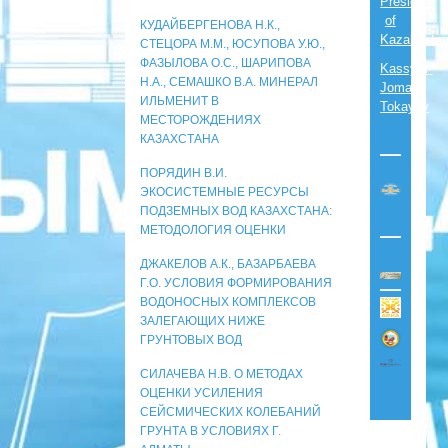
President
of
КУДАЙБЕРГЕНОВА Н.К.,
Kazakhsta
СТЕЦОРА М.М., ЮСУПОВА У.Ю.,
ФАЗЫЛОВА О.С., ШАРИПОВА
Kassym-
Н.А., СЕМАШКО В.А. МИНЕРАЛ
Jomart
ИЛЬМЕНИТ В
Tokayev
МЕСТОРОЖДЕНИЯХ
КАЗАХСТАНА
ПОРЯДИН В.И.
ЭКОСИСТЕМНЫЕ РЕСУРСЫ
ПОДЗЕМНЫХ ВОД КАЗАХСТАНА:
МЕТОДОЛОГИЯ ОЦЕНКИ
ДЖАКЕЛОВ А.К., БАЗАРБАЕВА
Г.О. УСЛОВИЯ ФОРМИРОВАНИЯ
ВОДОНОСНЫХ КОМПЛЕКСОВ
ЗАЛЕГАЮЩИХ НИЖЕ
ГРУНТОВЫХ ВОД
СИЛАЧЕВА Н.В. О МЕТОДАХ
ОЦЕНКИ УСИЛЕНИЯ
СЕЙСМИЧЕСКИХ КОЛЕБАНИЙ
ГРУНТА В УСЛОВИЯХ Г.