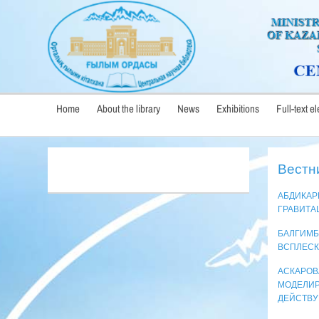
Home
About the library
News
Exhibitions
Full-text e
Вестни
АБДИКАР
ГРАВИТА
БАЛГИМБ
ВСПЛЕС
АСКАРОВ
МОДЕЛИР
ДЕЙСТВУ