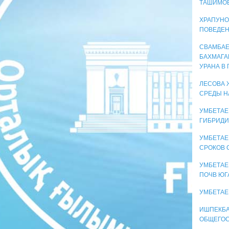
ТАШИМОВ
ХРАПУНОВ
ПОВЕДЕН
СВАМБАЕВ
БАХМАГА
УРАНА В
ЛЕСОВА 
СРЕДЫ Н
УМБЕТАЕ
ГИБРИДИ
УМБЕТАЕ
СРОКОВ 
УМБЕТАЕ
ПОЧВ ЮГ
УМБЕТАЕ
ИШПЕКБА
ОБЩЕГОС