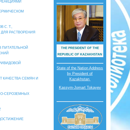
 РЕАКЦИЯМИ
О ТЕРМИЧЕСКОМ
 С. Т.,
Ы ДЛЯ РАСТВОРЕНИЯ
ОВ ПИТАТЕЛЬНОЙ
THE PRESIDENT OF THE
ЕНИЙ
REPUBLIC OF KAZAKHSTAN
ТРИВИДОВОЙ
State of the Nation Address
by President of
Т КАЧЕСТВА СЕМЯН И
Kazakhstan
Kassym-Jomart Tokayev
ТЛО-СЕРОЗЕМНЫХ
2
 ДОСТИЖЕНИЕ