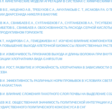
 Л. КИНЕТИЧЕСКИЕ МОДЕЛИ АГРЕГАЦИИ В СИСТЕМАХ С ХИМИЧЕСКИМИ
 В.Е., НИЦЕНКО А.В., ТРЕБУХОВ С.А., АКЧУЛАКОЫВ С. Т., ИСАКОВА Р.А. 
ИИ ДИАРСЕНИДА НИКЕЛЯ В ВАКУУМЕ
 Ж.А., СВАМБАЕВ Е.А., СУЛТАНБЕКОВ Г.А., СУЛТАНБЕКОВ А.А., ТУСУПБЕКОВ
МБЕТОВ Б., СВАМБАЕВ А. ОБОСНОВАННОСТЬ РАСХОДА СЕРНОЙ КИСЛОТ
 ПРОДУКТИВНОМ ГОРИЗОНТЕ
Ж.Т., НАДИРОВА С.А., ГЕМЕДЖИЕВА Н.Г. ИЗУЧЕНО ВЛИЯНИЕ КОМПОНЕНТ
А ПОВЫШЕНИЕ ВЫХОДА КЛЕТОЧНОЙ БИОМАССЫ ЛЕКАРСТВЕННЫХ РАСТ
В И. ИЗМЕНЧИВОСТЬ ПРИЗНАКОВ ВЫХОДА И ДЛИНЫ ВОЛОКНА ПРИ ВНУ
ЗАЦИИ ХЛОПЧАТНИКА ВИДА G.HIRSUTUM
В И. РОСТ, РАЗВИТИЕ И УРОЖАЙНОСТЬ ХЛОПЧАТНИКА В ЗАВИСИМОСТИ О
СЕВА
В И. ЭФФЕКТИВНОСТЬ РАЗЛИЧНЫХ НОРМ ПРОМЫВОК В УСЛОВИЯХ СВЕ
А КАЗАХСТАНА
В И. ВЛИЯНИЕ СЛОЖЕНИЯ ПАХОТНОГО СЛОЯ ПОЧВЫ НА ВЫДЕЛЕНИЕ СО
ЕВ Ж.Е. ОБЩЕСТВЕННАЯ ЗНАЧИМОСТЬ ПОЛИТИЧЕСКОЙ ИНТЕГРАЦИИ И
УДАРСТВЕННОГО ПОЛИТИЧЕСКОГО КОНСЕНСУСА В СНГ