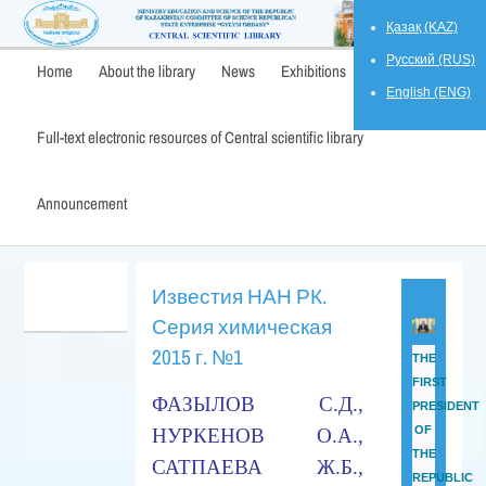
Қазақ (KAZ)
Русский (RUS)
Home
About the library
News
Exhibitions
English (ENG)
Full-text electronic resources of Central scientific library
Announcement
Известия НАН РК.
Серия химическая
2015 г. №1
THE
FIRST
ФАЗЫЛОВ С.Д.,
PRESIDENT
OF
НУРКЕНОВ О.А.,
THE
САТПАЕВА Ж.Б.,
REPUBLIC