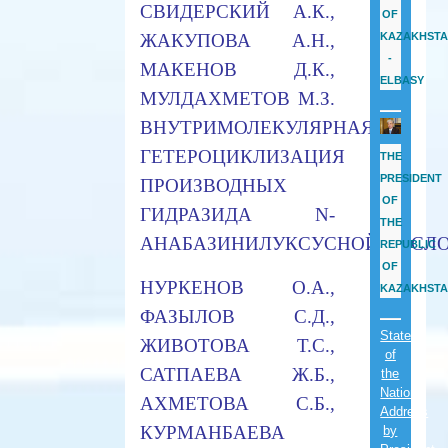
СВИДЕРСКИЙ А.К.,
OF
ЖАКУПОВА А.Н.,
KAZAKHST
-
МАКЕНОВ Д.К.,
ELBASY
МУЛДАХМЕТОВ М.З.
ВНУТРИМОЛЕКУЛЯРНАЯ
ГЕТЕРОЦИКЛИЗАЦИЯ
THE
PRESIDENT
ПРОИЗВОДНЫХ
OF
ГИДРАЗИДА N-
THE
АНАБАЗИНИЛУКСУСНОЙ КИСЛ
REPUBLIC
OF
НУРКЕНОВ О.А.,
KAZAKHST
ФАЗЫЛОВ С.Д.,
State
ЖИВОТОВА Т.С.,
of
САТПАЕВА Ж.Б.,
the
Nation
АХМЕТОВА С.Б.,
Address
КУРМАНБАЕВА
by