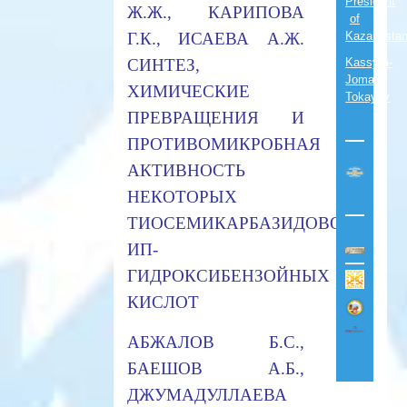
President
Ж.Ж., КАРИПОВА
of
Г.К., ИСАЕВА А.Ж.
Kazakhsta
СИНТЕЗ,
Kassym-
Jomart
ХИМИЧЕСКИЕ
Tokayev
ПРЕВРАЩЕНИЯ И
ПРОТИВОМИКРОБНАЯ
АКТИВНОСТЬ
НЕКОТОРЫХ
ТИОСЕМИКАРБАЗИДОВО-
ИП-
ГИДРОКСИБЕНЗОЙНЫХ
КИСЛОТ
АБЖАЛОВ Б.С.,
БАЕШОВ А.Б.,
ДЖУМАДУЛЛАЕВА