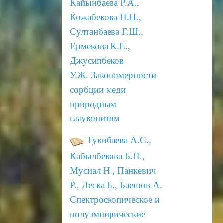
Кайынбаева Р.А.,
Кожабекова Н.Н.,
Султанбаева Г.Ш.,
Ермекова К.Е.,
Джусипбеков
У.Ж.
Закономерности
сорбции меди
природным
глауконитом
Тукибаева А.С.,
Кабылбекова Б.Н.,
Мусиал Н., Панкевич
Р., Леска Б., Баешов А.
Спектроскопическое и
полуэмпирические