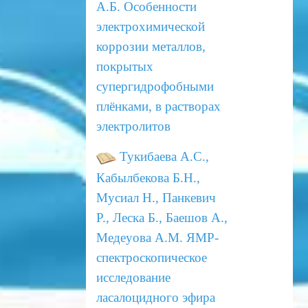
А.Б. Особенности
электрохимической
коррозии
металлов,
покрытых
супергидрофобными
плёнками, в растворах
электролитов
Тукибаева А.С.,
Кабылбекова Б.Н.,
Мусиал Н., Панкевич
Р., Леска Б., Баешов А.,
Медеуова А.М. ЯМР-
спектроскопическое
исследование
ласалоцидного эфира