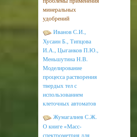
проблемы применения
минеральных
удобрений
Иванов С.И.,
Хусаин Б., Типцова
И.А., Цыганков П.Ю.,
Меньшутина Н.В.
Моделирование
процесса
растворения
твердых тел с
использованием
клеточных автоматов
Жумагалиев С.Ж.
О книге «Масс-
спектрометрия для