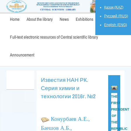
Қазақ (KAZ)
Русский (RUS)
Home
About the library
News
Exhibitions
English (ENG)
Full-text electronic resources of Central scientific library
Announcement
Известия НАН РК.
Серия химии и
технологии 2016г. №2
THE
FIRST
PRESIDENT
OF
Конурбаев А.Е.,
THE
Баешов А.Б.,
REPUBLIC