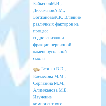
БайкеновМ.И.,
ДюсекеновА.М.,
БогжановаЖ.К.
Влияние
различных факторов на
процесс
гидрогенизации
фракции первичной
каменноугольной
смолы
Бернян В.Э.,
Елемесова М.М.,
Сергазина М.М.,
Алимжанова М.Б.
Изучение
компонентного