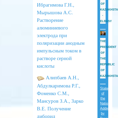
Ибрагимова Г.Н.,
OF
KAZAKHST
Мырышова А.С.
-
Растворение
ELBASY
алюминиевого
электрода
при
THE
поляризации анодным
PRESIDENT
импульсным током в
OF
растворе серной
THE
REPUBLIC
кислоты
OF
KAZAKHST
Алипбаев А.Н.,
Абдулкаримова Р.Г.,
State
Фоменко С.М.,
of
the
Мансуров З.А., Зарко
Nation
В.Е. Получение
Address
by
диборид