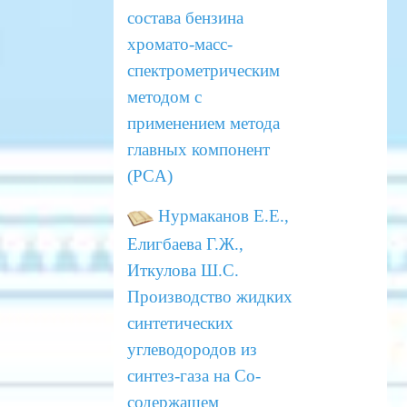
состава
бензина
хромато-масс-
спектрометрическим
методом с
применением метода
главных компонент
(PCA)
Нурмаканов Е.Е.,
Елигбаева Г.Ж.,
Иткулова Ш.С.
Производство жидких
синтетических
углеводородов
из
синтез-газа на Со-
содержащем