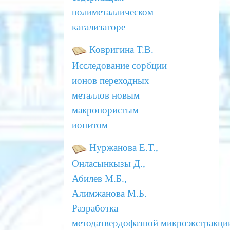
полиметаллическом
катализаторе
Ковригина Т.В.
Исследование сорбции
ионов переходных
металлов новым
макропористым
ионитом
Нуржанова Е.Т.,
Онласынкызы Д.,
Абилев М.Б.,
Алимжанова М.Б.
Разработка
методатвердофазной
микроэкстракци