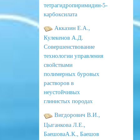
тетрагидропиримидин-5-
карбоксилата
Акказин Е.А.,
Кулекенов А.Д.
Совершенствование
технологии управления
свойствами
полимерных
буровых
растворов в
неустойчивых
глинистых породах
Вигдорович В.И.,
Цыганкова Л.Е.,
БаешоваА.К., Баешов