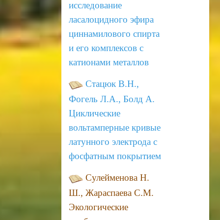
исследование
ласалоцидного эфира
циннамилового спирта
и его комплексов с
катионами
металлов
Стацюк В.Н.,
Фогель Л.А., Болд А.
Циклические
вольтамперные кривые
латунного электрода с
фосфатным
покрытием
Сулейменова Н.
Ш., Жараспаева С.М.
Экологические