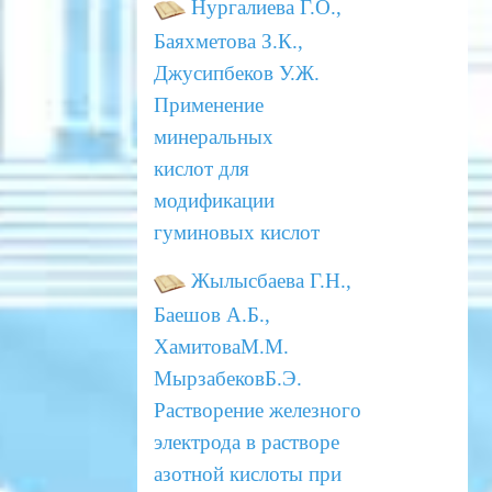
Нургалиева Г.О.,
Баяхметова З.К.,
Джусипбеков У.Ж.
Применение
минеральных
кислот
для
модификации
гуминовых кислот
Жылысбаева Г.Н.,
Баешов А.Б.,
ХамитоваМ.М.
МырзабековБ.Э.
Растворение железного
электрода
в растворе
азотной кислоты при