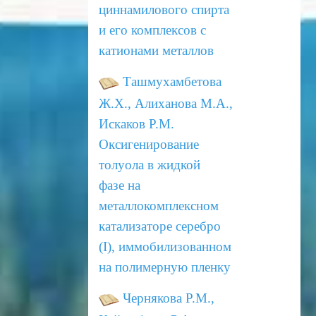
циннамилового спирта
и его комплексов
с
катионами металлов
Ташмухамбетова
Ж.Х., Алиханова М.А.,
Искаков Р.М.
Оксигенирование
толуола в жидкой
фазе
на
металлокомплексном
катализаторе серебро
(I), иммобилизованном
на полимерную пленку
Чернякова Р.М.,