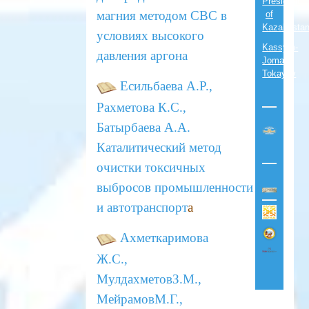
President
магния
методом СВС в
of
Kazakhsta
условиях высокого
Kassym-
давления аргона
Jomart
Tokayev
Есильбаева А.Р.,
Рахметова К.С.,
Батырбаева А.А.
Каталитический метод
очистки токсичных
выбросов
промышленности
и автотранспорт
а
Ахметкаримова
Ж.С.,
МулдахметовЗ.М.,
МейрамовМ.Г.,