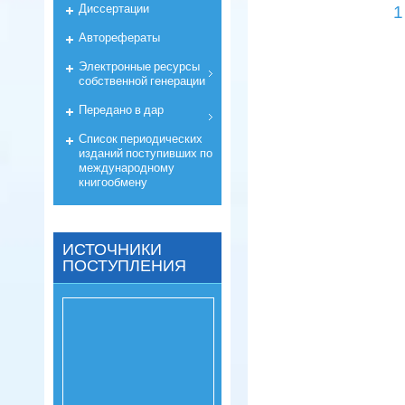
Диссертации
1
Авторефераты
Электронные ресурсы
собственной генерации
Передано в дар
Список периодических
изданий поступивших по
международному
книгообмену
ИСТОЧНИКИ
ПОСТУПЛЕНИЯ