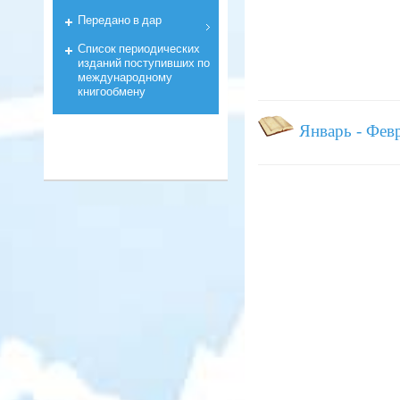
Передано в дар
Список периодических
изданий поступивших по
международному
книгообмену
Январь - Фев