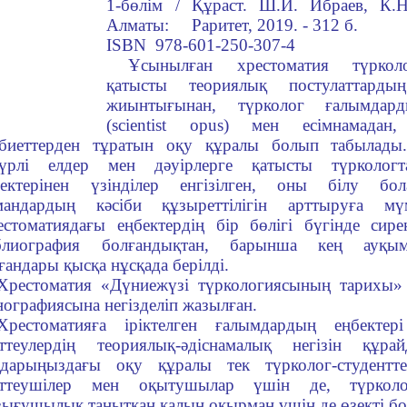
1-бөлім / Құраст. Ш.И. Ибраев, К.Н
Алматы: Раритет, 2019. - 312 б.
ISBN 978-601-250-307-4
Ұсынылған хрестоматия түркол
қатысты теориялық постулаттарды
жиынтығынан, түрколог ғалымдард
(scientist opus) мен есімнамадан,
ебиеттерден тұратын оқу құралы болып табылады.
түрлі елдер мен дәуірлерге қатысты түрколог
бектерінен үзінділер енгізілген, оны білу бо
мандардың кәсіби құзыреттілігін арттыруға мүм
естоматиядағы еңбектердің бір бөлігі бүгінде сир
блиография болғандықтан, барынша кең ауқы
ғандары қысқа нұсқада берілді.
Хрестоматия «Дүниежүзі түркологиясының тарихы»
ографиясына негізделіп жазылған.
Хрестоматияға іріктелген ғалымдардың еңбектері
рттеулердің теориялық-әдіснамалық негізін құра
лдарыңыздағы оқу құралы тек түрколог-студентте
рттеушілер мен оқытушылар үшін де, түрколог
ығушылық танытқан қалың оқырман үшін де өзекті бол