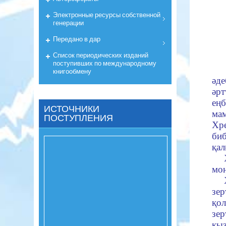
Электронные ресурсы собственной
генерации
Передано в дар
Список периодических изданий
поступивших по международному
книгообмену
әд
әр
ең
ИСТОЧНИКИ
ма
ПОСТУПЛЕНИЯ
Хр
би
қал
мон
зе
қо
зе
қыз