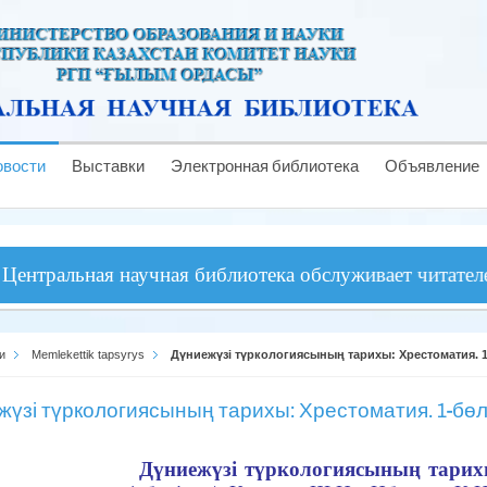
овости
Выставки
Электронная библиотека
Объявление
льная научная библиотека обслуживает читателей ежедн
и
Memlekettik tapsyrys
Дүниежүзі түркологиясының тарихы: Хрестоматия. 
жүзі түркологиясының тарихы: Хрестоматия. 1-бөл
Дүниежүзі түркологиясының тарих