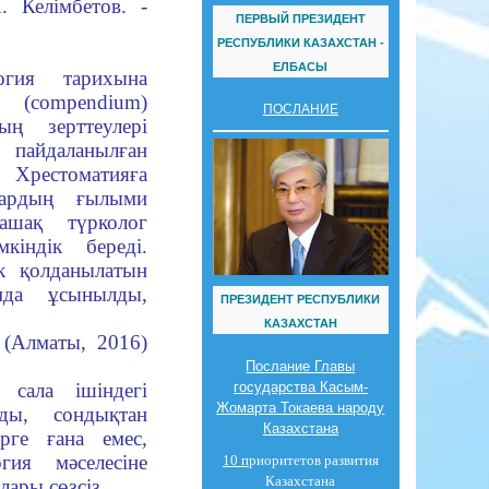
. Келімбетов. -
ПЕРВЫЙ ПРЕЗИДЕНТ
РЕСПУБЛИКИ КАЗАХСТАН -
ЕЛБАСЫ
огия тарихына
ң (соmpendium)
ПОСЛАНИЕ
ың зерттеулері
 пайдаланылған
 Хрестоматияға
тардың ғылыми
лашақ түрколог
кіндік береді.
ек қолданылатын
мда ұсынылды,
ПРЕЗИДЕНТ РЕСПУБЛИКИ
КАЗАХСТАН
 (Алматы, 2016)
Послание Главы
 сала ішіндегі
государства Касым-
Жомарта Токаева народу
йды, сондықтан
Казахстана
рге ғана емес,
ия мәселесіне
10 п
риоритетов развития
Казахстана
ары сөзсіз.