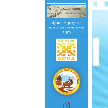
Музей литературы и
искусства имени Бухар
жырау