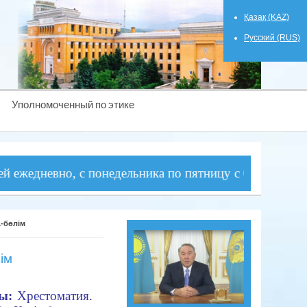
Қазақ (KAZ)
Русский (RUS)
Уполномоченный по этике
евно, с понедельника по пятницу с 09-00 до 18-30 и 
1-бөлім
ім
ы:
Хрестоматия.