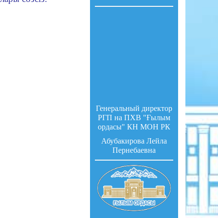
Генеральный директор
РГП на ПХВ "Ғылым
ордасы" КН МОН РК
Абубакирова Лейла
Пернебаевна