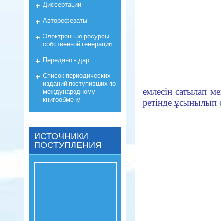
Диссертации
Авторефераты
Электронные ресурсы
собственной генерации
Передано в дар
Список периодических
изданий поступивших по
емлесін сатылап ме
международному
книгообмену
ретінде ұсынылып 
ИСТОЧНИКИ
ПОСТУПЛЕНИЯ