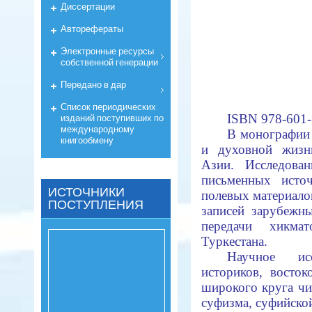
Диссертации
Авторефераты
Электронные ресурсы
собственной генерации
Передано в дар
Список периодических
изданий поступивших по
ISBN 978-601-
международному
В монографии 
книгообмену
и духовной жизн
Азии. Исследова
письменных исто
ИСТОЧНИКИ
полевых материалов
ПОСТУПЛЕНИЯ
записей зарубежн
передачи хикма
Туркестана.
Научное ис
историков, восток
широкого круга чи
суфизма, суфийской