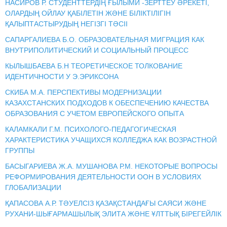
НАСИРОВ Р. СТУДЕНТТЕРДІҢ ҒЫЛЫМИ -ЗЕРТТЕУ ӘРЕКЕТІ,
ОЛАРДЫҢ ОЙЛАУ ҚАБІЛЕТІН ЖӘНЕ БІЛІКТІЛІГІН
ҚАЛЫПТАСТЫРУДЫҢ НЕГІЗГІ ТӘСІІ
САПАРГАЛИЕВА Б.О. ОБРАЗОВАТЕЛЬНАЯ МИГРАЦИЯ КАК
ВНУТРИПОЛИТИЧЕСКИЙ И СОЦИАЛЬНЫЙ ПРОЦЕСС
КЫЛЫШБАЕВА Б.Н ТЕОРЕТИЧЕСКОЕ ТОЛКОВАНИЕ
ИДЕНТИЧНОСТИ У Э.ЭРИКСОНА
СКИБА М.А. ПЕРСПЕКТИВЫ МОДЕРНИЗАЦИИ
КАЗАХСТАНСКИХ ПОДХОДОВ К ОБЕСПЕЧЕНИЮ КАЧЕСТВА
ОБРАЗОВАНИЯ С УЧЕТОМ ЕВРОПЕЙСКОГО ОПЫТА
КАЛAМКАЛИ Г.М. ПСИХОЛОГО-ПЕДАГОГИЧЕСКАЯ
ХАРАКТЕРИСТИКА УЧАЩИХСЯ КОЛЛЕДЖА КАК ВОЗРАСТНОЙ
ГРУППЫ
БАСЫГАРИЕВА Ж.А. МУШАНОВА Р.М. НЕКОТОРЫЕ ВОПРОСЫ
РЕФОРМИРОВАНИЯ ДЕЯТЕЛЬНОСТИ ООН В УСЛОВИЯХ
ГЛОБАЛИЗАЦИИ
ҚАПАСОВА А.Р. ТӘУЕЛСІЗ ҚАЗАҚСТАНДАҒЫ САЯСИ ЖӘНЕ
РУХАНИ-ШЫҒАРМАШЫЛЫҚ ЭЛИТА ЖӘНЕ ҰЛТТЫҚ БІРЕГЕЙЛІК