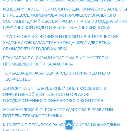
КЕНЕСАРИНА Ж.С. ПСИХОЛОГО-ПЕДАГОГИЧЕСКИЕ АСПЕКТЫ
В ПРОЦЕССЕ ФОРМИРОВАНИЯ ПРОФЕССИОНАЛЬНОГО
СОЗНАНИЯ ДИЗАЙНЕРА ШАПРОВА Г.Г. АНАЛИЗ СОДЕРЖАНИЯ
ГРАФИЧЕСКОЙ ПОДГОТОВКИ В ТЕХНИЧЕСКИХ ВУЗАХ
ТРУСПЕКОВА Х.Х. ФОВИЗМ И ПРИМИТИВ В ТВОРЧЕСТВЕ
ХУДОЖНИКОВ КАЗАХСТАНА КОНЦА ШЕСТИДЕСЯТЫХ,
СЕМИДЕСЯТЫХ ГОДОВ ХХ ВЕКА
БЕКИБАЕВА Г.Д. ДИЗАЙН КОСТЮМА В ИСКУССТВЕ И
ПРОМЫШЛЕННОСТИ КАЗАХСТАНА
ТОЙБАЕВА ДЖ. АСАНБЕК (АРСЕН) УМУРАЛИЕВ И ЕГО
ТВОРЧЕСТВО
ЗАГОСКИНА З.П. ЗАРУБЕЖНЫЙ ОПЫТ СОЗДАНИЯ И
ЭФФЕКТИВНОЙ ДЕЯТЕЛЬНОСТИ ОРГАНОВ
ГОСУДАРСТВЕННОГО ФИНАНСОВОГО КОНТРОЛЯ
ЖУМАНКУЛОВА Л.О. РОЛЬ ГОСУДАРСТВА В РАЗВИТИИ
ПОТРЕБИТЕЛЬСКОГО РЫНКА
К 70-ЛЕТИЮ ПРОФЕССОРА МУХИТДИНОВА НАЖМИТДИНА
БАУКЕЕВИЧА