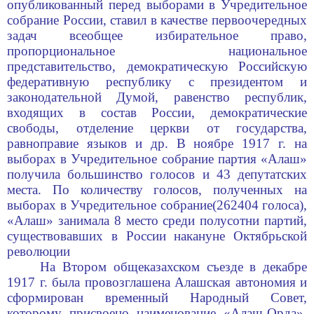
опубликованный перед выборами в Учредительное
собрание России, ставил в качестве первоочередных
задач всеобщее избирательное право,
пропорциональное национальное
представительство, демократическую Российскую
федеративную республику с президентом и
законодательной Думой, равенство республик,
входящих в состав России, демократические
свободы, отделение церкви от государства,
равноправие языков и др. В ноябре 1917 г. на
выборах в Учредительное собрание партия «Алаш»
получила большинство голосов и 43 депутатских
места. По количеству голосов, полученных на
выборах в Учредительное собрание(262404 голоса),
«Алаш» занимала 8 место среди полусотни партий,
существовавших в России накануне Октябрьской
революции
На Втором общеказахском съезде в декабре
1917 г. была провозглашена Алашская автономия и
сформирован временный Народный Совет,
которому присвоено наименование «Алаш-Орда».