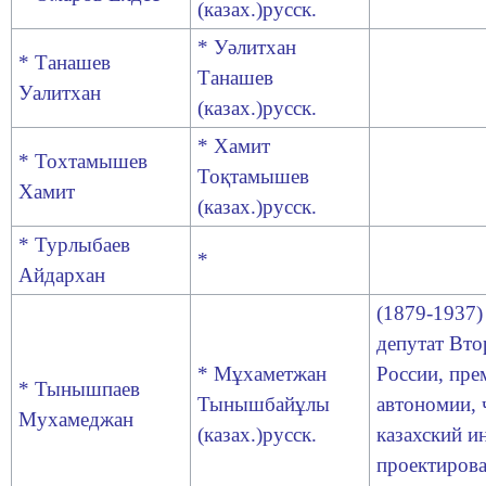
(казах.)русск
.
* Уәлитхан
* Танашев
Танашев
Уалитхан
(казах.)русск
.
* Хамит
* Тохтамышев
Тоқтамышев
Хамит
(казах.)русск
.
* Турлыбаев
*
Айдархан
(1879-1937)
депутат Вт
* Мұхаметжан
России, пре
* Тынышпаев
Тынышбайұлы
автономии,
Мухамеджан
(казах.)русск
.
казахский и
проектирова