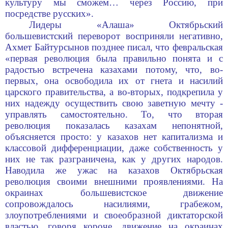
культуру мы сможем… через Россию, при
посредстве русских».
Лидеры «Алаша»
Октябрьский
большевистский переворот
восприняли негативно,
Ахмет Байтурсынов
позднее писал, что февральская
«первая революция была правильно понята и с
радостью встречена казахами потому, что, во-
первых, она освободила их от гнета и насилий
царского правительства, а во-вторых, подкрепила у
них надежду осуществить свою заветную мечту -
управлять самостоятельно. То, что вторая
революция показалась казахам непонятной,
объясняется просто: у казахов нет капитализма и
классовой дифференциации, даже собственность у
них не так разграничена, как у других народов.
Наводила же ужас на казахов Октябрьская
революция своими внешними проявлениями. На
окраинах большевистское движение
сопровождалось насилиями, грабежом,
злоупотреблениями и своеобразной диктаторской
властью, говоря короче, движение на окраинах