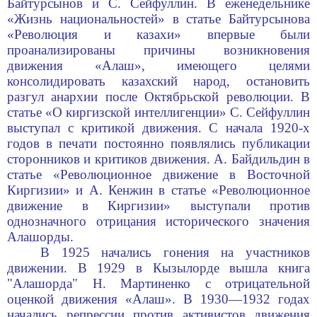
Байтурсынов и С. Сейфуллин. В еженедельнике
«Жизнь национальностей» в статье Байтурсынова
«Революция и казахи» впервые были
проанализированы причины возникновения
движения «Алаш», имеющего целями
консолидировать казахский народ, остановить
разгул анархии после Октябрьской революции. В
статье «О киргизской интеллигенции» С. Сейфуллин
выступал с критикой движения. С начала 1920-х
годов в печати постоянно появлялись публикации
сторонников и критиков движения.
А. Байдильдин
в
статье «Революционное движение в Восточной
Киргизии» и А. Кенжин в статье «Революционное
движение в Киргизии» выступали против
однозначного отрицания исторического значения
Алашорды.
В 1925 начались гонения на участников
движении. В 1929 в Кызылорде вышла книга
"Алашорда" Н. Мартиненко с отрицательной
оценкой движения «Алаш». В 1930—1932 годах
начались репрессии против активистов движения