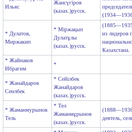
Жансүгіров
Ильяс
председател
(казах.)русск
.
(1934—1936
(1885—1935)
* Міржақып
* Дулатов
,
из лидеров 
Дулатұлы
Миржакип
национальн
(казах.)русск
.
Казахстана.
* Жайнаков
*
Ибрагим
* Сейілбек
* Жанайдаров
Жанайдаров
Сеилбек
(казах.)русск
.
* Тел
* Жаманмурынов
(1888—1938
Жаманмұрынов
Тель
деятель, се
(казах.)русск
.