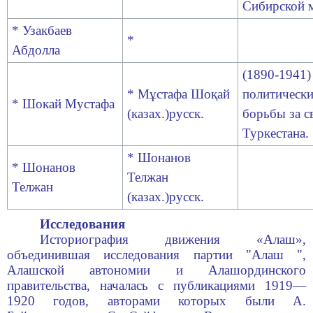
Сибирской м
* Узакбаев
*
Абдолла
(1890-1941)
* Мұстафа Шоқай
политически
* Шокай Мустафа
(казах.)русск
.
борьбы за с
Туркестана.
* Шонанов
* Шонанов
Телжан
Телжан
(казах.)русск
.
Исследования
Историография движения «Алаш»,
объединившая исследования партии "Алаш ",
Алашской автономии
и
Алашординского
правительства
, началась с публикациями 1919—
1920 годов, авторами которых были А.