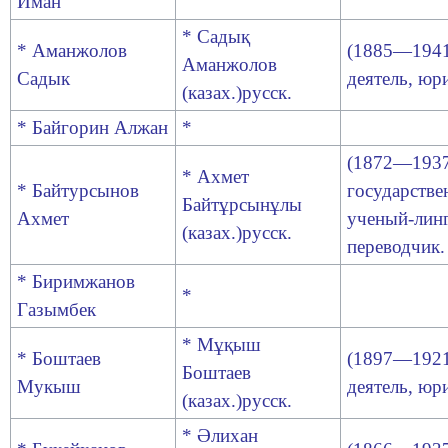
Иман
* Садық
* Аманжолов
(1885—1941
Аманжолов
Садык
деятель, юри
(казах.)русск
.
* Байгорин Алжан
*
(1872—1937
* Ахмет
* Байтурсынов
государстве
Байтұрсынұлы
Ахмет
ученый-линг
(казах.)русск
.
переводчик.
* Биримжанов
*
Газымбек
* Мұқыш
* Боштаев
(1897—1921
Боштаев
Мукыш
деятель, юри
(казах.)русск
.
* Әлихан