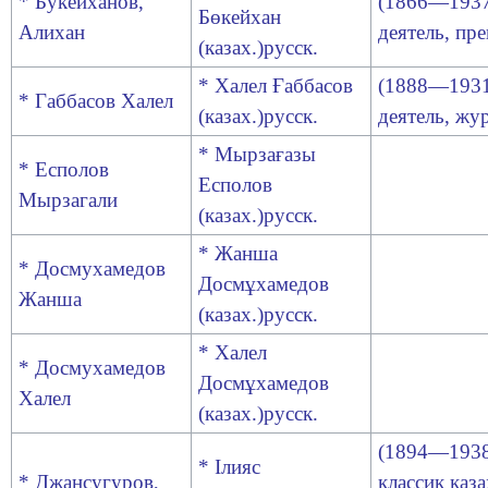
* Букейханов
,
(1866—1937
Бөкейхан
Алихан
деятель, пр
(казах.)русск
.
* Халел Ғаббасов
(1888—1931
* Габбасов Халел
(казах.)русск
.
деятель, жу
* Мырзағазы
* Есполов
Есполов
Мырзагали
(казах.)русск
.
* Жанша
* Досмухамедов
Досмұхамедов
Жанша
(казах.)русск
.
* Халел
* Досмухамедов
Досмұхамедов
Халел
(казах.)русск
.
(1894—1938)
* Ілияс
* Джансугуров
,
классик каз