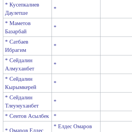
* Кусепкалиев
*
Даулетше
* Маметов
*
Базарбай
* Сатбаев
*
Ибрагим
* Сейдалин
*
Алмуханбет
* Сейдалин
*
Кырымкерей
* Сейдалин
*
Тлеумуханбет
* Сеитов Асылбек
*
* Елдес Омаров
* Омаров Елдес