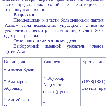
часто представляло собой не революцию, а
полнейшую анархию»
Репрессии
Пришедшими к власти большевиками партия
«Алаш» была немедленно упразднена, а все её
руководители, несмотря на амнистию, были в 30-х
годах расстреляны.
Основная статья: Алашское дело
Выборочный именной указатель членов
партии Алаш
Википедия
Уикипедия
Краткая ин
* Адилов буали
* Әбубәкір
* Алдияров
(1878(1881)
Алдияров
Абубакир
деятель, вра
(казах.)русск
.
* Алимбеков
*