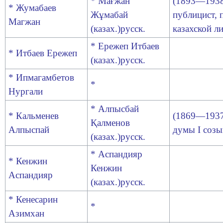
* Мағжан
(1893—1938)
* Жумабаев
Жұмабай
публицист, 
Магжан
(казах.)русск
.
казахской л
* Ережеп Итбаев
* Итбаев Ережеп
(казах.)русск
.
* Ипмагамбетов
*
Нургали
* Алпысбай
* Кальменев
(1869—1937
Қалменов
Алпыспай
думы I созы
(казах.)русск
.
* Аспандияр
* Кенжин
Кенжин
Аспандияр
(казах.)русск
.
* Кенесарин
*
Азимхан