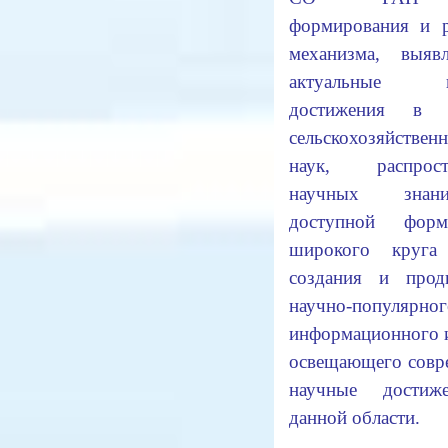
формирования и р
механизма, выяв
актуальные н
достижения в о
сельскохозяйствен
наук, распрост
научных зна
доступной фор
широкого круга
создания и прод
научно-популярног
информационного 
освещающего совр
научные достиж
данной области.