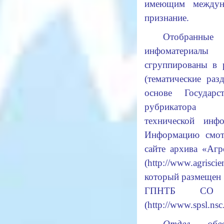
имеющим междун
признание.
Отобранные
инфоматериалы
сгруппированы в 
(тематические раз
основе Государст
рубрикатора н
технической инфо
Информацию смот
сайте архива «Аг
(
http://www.agriscie
который размещен 
ГПНТБ СО
(
http://www.spsl.nsc.
Отдел обесп