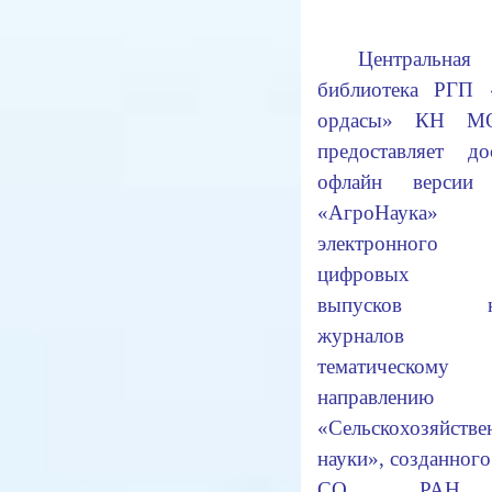
Центральная 
библиотека РГП
ордасы» КН М
предоставляет д
офлайн версии 
«АгроНаук
электронного 
цифровых в
выпусков на
журнало
тематическому
направлению
«Сельскохозяйстве
науки», созданно
СО РАН 