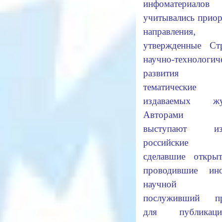
инфоматериалов
учитывались прио
направления,
утвержденные Стр
научно-технологич
развития Ро
тематические о
издаваемых жур
Авторами с
выступают изв
российские у
сделавшие откры
проводившие ин
научной ра
послуживший пр
для публика