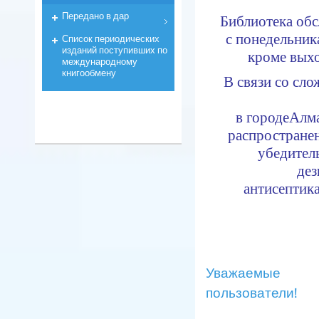
Передано в дар
Библиотека обс
с понедельника
Список периодических
изданий поступивших по
кроме вых
международному
книгообмену
В связи со сл
в городе
Алма
распростране
убедител
дез
антисептик
Уважаемые
пользователи!