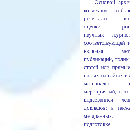
Основой архи
коллекция отобр
результате экс
оценки росси
научных журна
соответствующей т
включая мета
публикаций, полны
статей или прямы
на них на сайтах из
материалы на
мероприятий, в т
видеозаписи ле
докладов; а такж
метаданных
подготовке