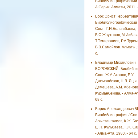
Биобиблиографический у
А.Серик. Алматы, 2011. –
Боос Эрнст Гербертович
Биобиблиографический у
Сост.: Г.И.Бельгибаева,
Б.О.Жаутыков, М.Избаса
Т.Темиралиев, Р.А.Турсы
В.В.Самойлов. Алматы, 
с.
Владимир Михайлович
БОРОВСКИЙ. Биобиблио
Сост. Ж.У. Аханов, Е.У.
Джемалбеков, Н.Л. Яцыни
Демешева, А.М. Абенова
Курманбекова. - Алма-Ат
68 с.
Борис Александрович 
Биобиблиография / Сост
Арыстангалиев, К.Ж. Бо
Ш.Н. Кульбаева, Г.Ж. С
- Алма-Ата, 1980. - 64 с.