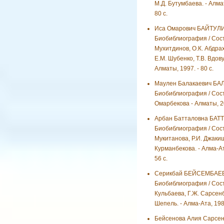
М.Д. Бутумбаева. - Алмат
80 с.
Иса Омарович БАЙТУЛ
Биобиблиография / Сост
Мухитдинов, О.К. Абдра
Е.М. Шубенко, Т.В. Вдову
Алматы, 1997. - 80 с.
Маулен Балакаевич БА
Биобиблиография / Сост
Омарбекова - Алматы, 20
Арбан Батталовна БАТ
Биобиблиография / Сост.
Мукитанова, Р.И. Джакиш
Курманбекова. - Алма-Ат
56 с.
Серикбай БЕЙСЕМБАЕВ
Биобиблиография / Сос
Кульбаева, Г.Ж. Сарсенб
Шепель. - Алма-Ата, 1982
Бейсенова Алия Сарсен