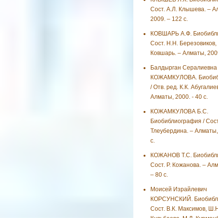
Сост. А.Л. Клышева. – А
2009. – 122 с.
КОВШАРЬ А.Ф. Биобибли
Сост. Н.Н. Березовиков, 
Ковшарь. – Алматы, 2009
Балдырган Сералиевна
КОЖАМКУЛОВА. Биобиб
/ Отв. ред. К.К. Абугалиев
Алматы, 2000. - 40 с.
КОЖАМКУЛОВА Б.С.
Биобиблиография / Сост
Тлеубердина. – Алматы, 
с.
КОЖАНОВ Т.С. Биобибли
Сост. Р. Кожанова. – Ал
– 80 с.
Моисей Израйлевич
КОРСУНСКИЙ. Биобибли
Сост. В.К. Максимов, Ш.Н