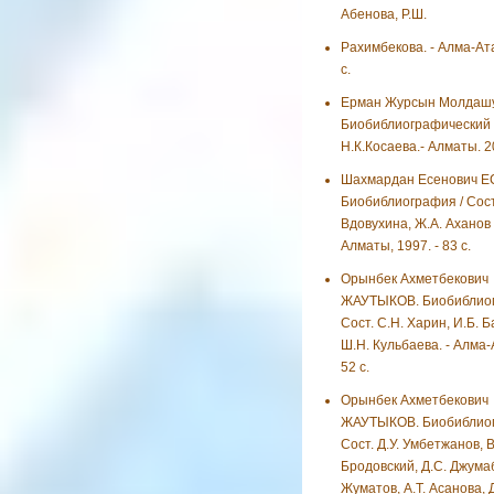
Абенова, Р.Ш.
Рахимбекова. - Алма-Ата
с.
Ерман Журсын Молдаш
Биобиблиографический у
Н.К.Косаева.- Алматы. 2
Шахмардан Есенович Е
Биобиблиография / Сост.
Вдовухина, Ж.А. Аханов и
Алматы, 1997. - 83 с.
Орынбек Ахметбекович
ЖАУТЫКОВ. Биобиблиог
Сост. С.Н. Харин, И.Б. 
Ш.Н. Кульбаева. - Алма-А
52 с.
Орынбек Ахметбекович
ЖАУТЫКОВ. Биобиблиог
Сост. Д.У. Умбетжанов, В
Бродовский, Д.С. Джумаб
Жуматов, А.Т. Асанова, Д