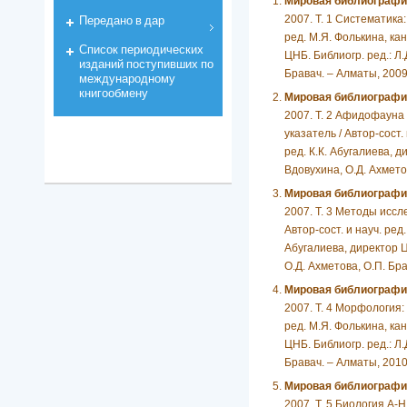
Мировая библиографи
Передано в дар
2007. Т. 1 Систематика:
ред. М.Я. Фолькина, кан
Список периодических
ЦНБ. Библиогр. ред.: Л.
изданий поступивших по
Бравач. – Алматы, 2009.
международному
книгообмену
Мировая библиографи
2007. Т. 2 Афидофауна
указатель / Автор-сост. 
ред. К.К. Абугалиева, д
Вдовухина, О.Д. Ахметов
Мировая библиографи
2007. Т. 3 Методы иссл
Автор-сост. и науч. ред.
Абугалиева, директор ЦН
О.Д. Ахметова, О.П. Бра
Мировая библиографи
2007. Т. 4 Морфология:
ред. М.Я. Фолькина, кан
ЦНБ. Библиогр. ред.: Л.
Бравач. – Алматы, 2010.
Мировая библиографи
2007. Т. 5 Биология А-Н