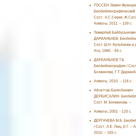
ГОССЕН Эрвин Францев
Биобиблиографический у
Сост.: А.С.Серик, Ж.Сат
Алматы, 2011. – 159 с.
Темирбай Байбусынови
ДАРКАНБАЕВ. Биобибли
Сост. Ш.Н. Кульбаева и д
Ата, 1980. - 64 с.
ДАРКАНБАЕВ Т.Б.
Биобиблиография / Сост.
Бозжанова, Г.Т. Даркан
Алматы, 2010. – 116 с.
Абсаттар Багисбаевич
ДЕРБИСАЛИН. Биобибли
Сост. М. Бегманова. –
Алматы, 2002. - 120 с.
ДЕРГАЧЕВА М.Б. Биоби
/ Сост.: А.Е. Люц, Е.Г. –
2010. – 165 с.