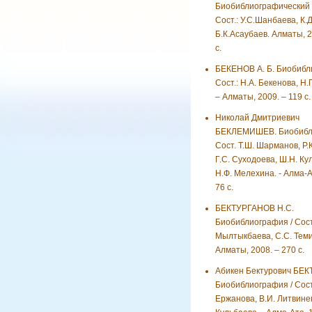
Биобиблиографический у
Сост.: У.С.Шанбаева, К.
Б.К.Асаубаев. Алматы, 2
с.
БЕКЕНОВ А. Б. Биобибл
Сост.: Н.А. Бекенова, Н.
– Алматы, 2009. – 119 с.
Николай Дмитриевич
БЕКЛЕМИШЕВ. Биобибли
Сост. Т.Ш. Шарманов, Р.
Г.С. Суходоева, Ш.Н. Ку
Н.Ф. Мелехина. - Алма-Ат
76 с.
БЕКТУРГАНОВ Н.С.
Биобиблиография / Сост.
Мылтыкбаева, С.С. Теми
Алматы, 2008. – 270 с.
Абикен Бектурович БЕК
Биобиблиография / Сост.
Ержанова, В.И. Литвине