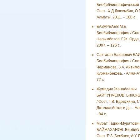
Биобиблиографический у
Сост.: Х.Д.Дюсембин, О
Алматы, 2011. – 100 с.
БАЗАРБАЕВ М.Б.
Биобиблиография / Сост.
Нарымбетов, Г.Ж. Орда.
2007. – 126 с.
Сактаган Баишевич БА
Биобиблиография / Сост
Черманова, З.А. Айтимо
Курманбекова. - Алма-Ат
72 с.
Жумадил Жанабаевич
БАЙГУНЧЕКОВ. Биобиб
/ Сост. Т.В. Вдовухина, С.
Джолдасбеков и др. - Ал
- 84 с.
Мурат Таджи-Муратови
БАЙМАХАНОВ. Биобибли
Сост. Е.З. Бекбаев, А.У.