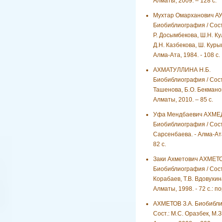
Алматы, 2009. – 128 с.
Мухтар Омарханович А
Биобиблиография / Сост.
Р. Досымбекова, Ш.Н. Ку
Д.Н. Казбекова, Ш. Куры
Алма-Ата, 1984. - 108 с.
АХМАТУЛЛИНА Н.Б.
Биобиблиография / Сост.
Ташенова, Б.О. Бекманов
Алматы, 2010. – 85 с.
Уфа Мендбаевич АХМ
Биобиблиография / Сост
Сарсенбаева. - Алма-Ата
82 с.
Заки Ахметович АХМЕТ
Биобиблиография / Сост.
Корабаев, Т.В. Вдовухина
Алматы, 1998. - 72 с.: по
АХМЕТОВ З.А. Биобибли
Сост.: М.С. Оразбек, М.З