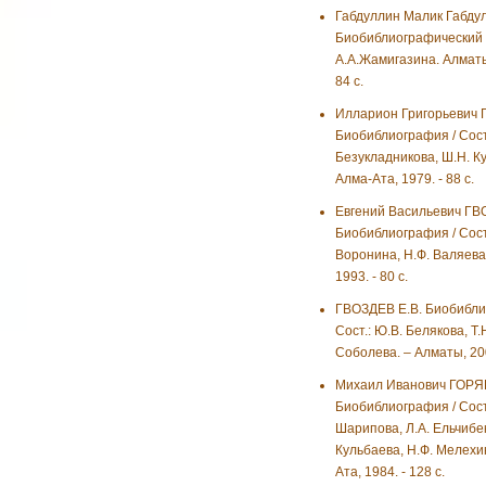
Габдуллин Малик Габдул
Биобиблиографический у
А.А.Жамигазина. Алматы
84 с.
Илларион Григорьевич 
Биобиблиография / Сост
Безукладникова, Ш.Н. Ку
Алма-Ата, 1979. - 88 с.
Евгений Васильевич ГВ
Биобиблиография / Сост
Воронина, Н.Ф. Валяева.
1993. - 80 с.
ГВОЗДЕВ Е.В. Биобибли
Сост.: Ю.В. Белякова, Т.
Соболева. – Алматы, 200
Михаил Иванович ГОРЯ
Биобиблиография / Сост
Шарипова, Л.А. Ельчибе
Кульбаева, Н.Ф. Мелехин
Ата, 1984. - 128 с.