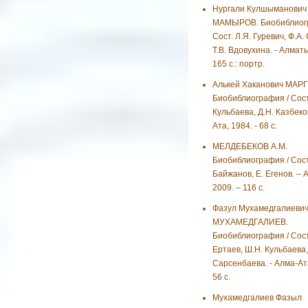
Нургали Кулшыманович
МАМЫРОВ. Биобиблиогр
Сост. Л.Я. Гуревич, Ф.А.
Т.В. Вдовухина. - Алматы
165 с.: портр.
Алькей Хаканович МАР
Биобиблиография / Сост
Кульбаева, Д.Н. Казбеко
Ата, 1984. - 68 с.
МЕЛДЕБЕКОВ А.М.
Биобиблиография / Сост.
Байжанов, Е. Егенов. – 
2009. – 116 с.
Фазул Мухамедгалиеви
МУХАМЕДГАЛИЕВ.
Биобиблиография / Сост.
Ертаев, Ш.Н. Кульбаева,
Сарсенбаева. - Алма-Ата
56 с.
Мухамедгалиев Фазыл