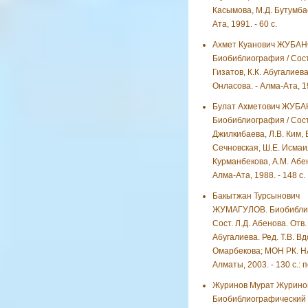
Касымова, М.Д. Бутумбае
Ата, 1991. - 60 с.
Ахмет Куанович ЖУБАН
Биобиблиография / Сост.
Гизатов, К.К. Абугалиева,
Онласова. - Алма-Ата, 19
Булат Ахметович ЖУБА
Биобиблиография / Сост.
Джилкибаева, Л.В. Ким, 
Сечновская, Ш.Е. Исмаи
Курманбекова, А.М. Абен
Алма-Ата, 1988. - 148 с.
Бакытжан Турсынович
ЖУМАГУЛОВ. Биобиблио
Сост. Л.Д. Абенова. Отв. 
Абугалиева. Ред. Т.В. Вд
Омарбекова; МОН РК. НА
Алматы, 2003. - 130 с.: 
Журинов Мурат Журино
Биобиблиографический у