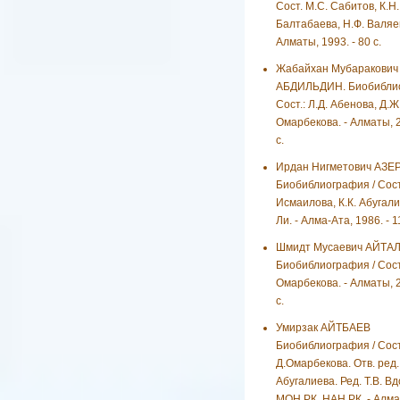
Сост. М.С. Сабитов, К.Н.
Балтабаева, Н.Ф. Валяев
Алматы, 1993. - 80 с.
Жабайхан Мубаракович
АБДИЛЬДИН. Биобиблио
Сост.: Л.Д. Абенова, Д.Ж
Омарбекова. - Алматы, 2
с.
Ирдан Нигметович АЗЕ
Биобиблиография / Сост
Исмаилова, К.К. Абугали
Ли. - Алма-Ата, 1986. - 1
Шмидт Мусаевич АЙТА
Биобиблиография / Сост
Омарбекова. - Алматы, 2
с.
Умирзак АЙТБАЕВ
Биобиблиография / Сост
Д.Омарбекова. Отв. ред. 
Абугалиева. Ред. Т.В. В
МОН РК. НАН РК. - Алмат