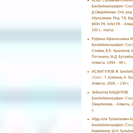
Асхат Салимович ИМА
Биобиблиография / Сост
Д.Омарбекова. Отв. ред. 
Абугалиева. Ред. Т.В. В
МОН РК. НАН РК. - Алмат
100 с.: портр.
Руфина Афанасьевна 
Биобиблиография / Сост
Спивак, В.Е. Храпунов, И
Потанина, М.Д. Бутумбае
Алматы, 1994. - 96 с.
ИСМАГУЛОВ Ж. Биобиб
/ Сост.: Т. Албеков, А. Ту
Алматы, 2008. – 136 с.
Зейнулла КАБДУЛОВ.
Биобиблиография / Сост
Омарбекова. - Алматы, 2
с.
Абду-Али Туганбаевич 
Биобиблиография / Сост.
Кажибеков, Ш.Н. Кульбае