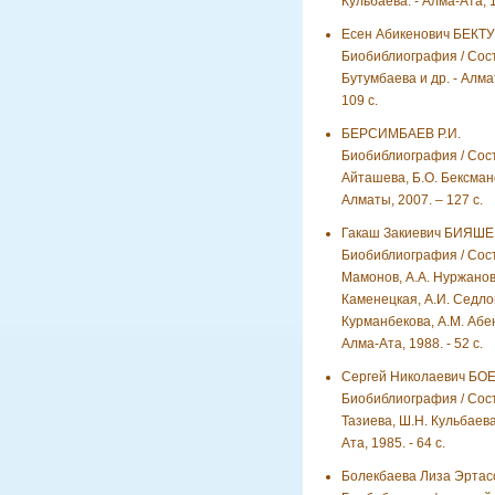
Кульбаева. - Алма-Ата, 1
Есен Абикенович БЕКТ
Биобиблиография / Сост
Бутумбаева и др. - Алмат
109 с.
БЕРСИМБАЕВ Р.И.
Биобиблиография / Сост.
Айташева, Б.О. Бексман
Алматы, 2007. – 127 с.
Гакаш Закиевич БИЯШЕ
Биобиблиография / Сост.
Мамонов, А.А. Нуржанов
Каменецкая, А.И. Седлов
Курманбекова, А.М. Абен
Алма-Ата, 1988. - 52 с.
Сергей Николаевич БОЕ
Биобиблиография / Сост.
Тазиева, Ш.Н. Кульбаева
Ата, 1985. - 64 с.
Болекбаева Лиза Эртас