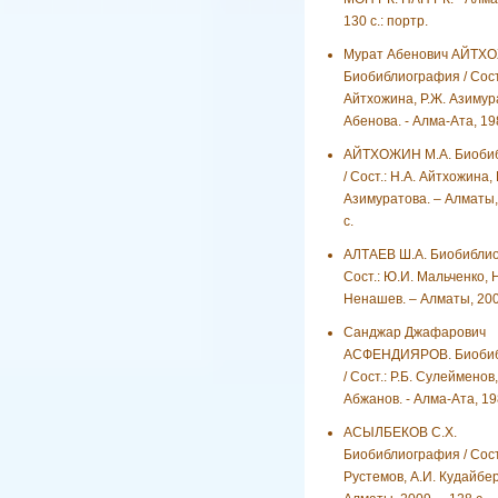
130 с.: портр.
Мурат Абенович АЙТХ
Биобиблиография / Сост.
Айтхожина, Р.Ж. Азимура
Абенова. - Алма-Ата, 198
АЙТХОЖИН М.А. Биоби
/ Сост.: Н.А. Айтхожина, 
Азимуратова. – Алматы, 
с.
АЛТАЕВ Ш.А. Биобиблио
Сост.: Ю.И. Мальченко, Н
Ненашев. – Алматы, 2007
Санджар Джафарович
АСФЕНДИЯРОВ. Биобиб
/ Сост.: Р.Б. Сулейменов,
Абжанов. - Алма-Ата, 198
АСЫЛБЕКОВ С.Х.
Биобиблиография / Сост.
Рустемов, А.И. Кудайбер