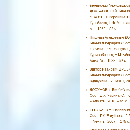
Бронислав Александров
ДОМБРОВСКИЙ. Биобиб
/ Сост. Н.Н. Воронина, Ш
Кульбаева, Н.Ф. Мелехин
Ата, 1985. - 52 с.
Николай Алексеевич Д
Биобиблиография / Сост.
Квочина, Э.Ж. Магзумов,
Курманбекова, А.М. Абен
Алма-Ата, 1988. - 52 с.
Виктор Иванович ДРОБ
Биобиблиография / Сост.
Вдовухина. - Алматы, 200
ДОСУМОВ К. Биобиблио
Сост.: Д.Х. Чурина, С.Т.
– Алматы, 2010. – 95 с.
ЕГЕУБАЕВ А. Биобиблио
Сост.: Г.К. Егеубаева, Л.
– Алматы, 2007. – 175 с.