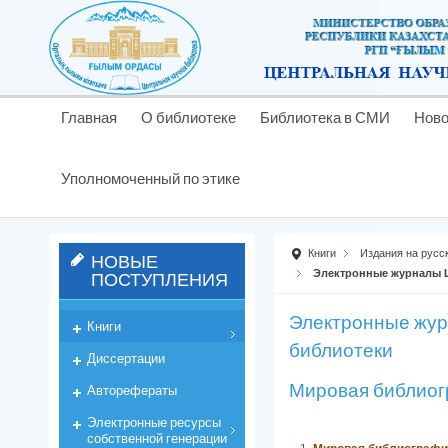
Главная
О библиотеке
Библиотека в СМИ
Ново
Уполномоченный по этике
Книги
Издания на русс
НОВЫЕ
ПОСТУПЛЕНИЯ
Электронные журналы 
Электронные жур
Книги
библиотеки
Диссертации
Мировая библиогр
Авторефераты
Электронные ресурсы
собственной генерации