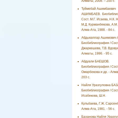
Алматы, 2008. – 200 с.
Туймебай Ашимбаевич
АШИМБАЕВ. Биобиблио
Сост. М.Г. Исаева, Н.К. 
М.Д. Курманбекова, А.М.
Алма-Ата, 1988. - 84 с.
Абдыкаппар Ашимович
Биобиблиография / Сост.
Джаркешева, Т.В. Вдовухи
Алматы, 1996. - 95 с.
Абдуали БАЕШОВ.
Биобиблиография / Сост.
Омарбекова и др. - Алма
203 с.
Найля Уразгуловна БА
Биобиблиография / Сост
Исабекова, Ш.Н.
Кульбаева, Г.Ж. Сарсенб
Алма-Ата, 1981. - 56 с.
Базанова Найля Уразгу