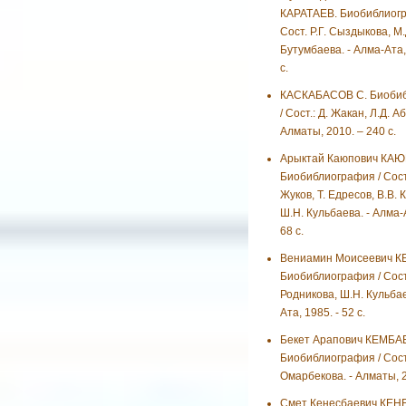
КАРАТАЕВ. Биобиблиогр
Сост. Р.Г. Сыздыкова, М.
Бутумбаева. - Алма-Ата, 
с.
КАСКАБАСОВ С. Биоби
/ Сост.: Д. Жакан, Л.Д. А
Алматы, 2010. – 240 с.
Арыктай Каюпович КАЮ
Биобиблиография / Сост.
Жуков, Т. Едресов, В.В. 
Ш.Н. Кульбаева. - Алма-А
68 с.
Вениамин Моисеевич К
Биобиблиография / Сост
Родникова, Ш.Н. Кульбае
Ата, 1985. - 52 с.
Бекет Арапович КЕМБА
Биобиблиография / Сост
Омарбекова. - Алматы, 20
Смет Кенесбаевич КЕН