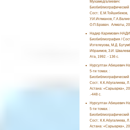
Мухамедгалиевич:
Биобиблиографический у
Сост.: Е.М.Тойшибеков,
У.И.Иглманов, Г.А.Валие
О.П.Бравач. Алматы, 201
Надир Каримович НАДИ
Биобиблиография / Сост
Изтелеуова, М.Д. Бутумб
Ибраимов, З.И. Швалева.
Ата, 1992. - 136 с.
Нурсултан Абишевич На
5-ти томах. :
Биобиблиографический у
Сост.: К.К.Абугалиева, Л
Астана: «Сарыарка», 201
.-448 с.
Нурсултан Абишевич На
5-ти томах. :
Биобиблиографический у
Сост.: К.К.Абугалиева, Л
Астана: «Сарыарка», 201