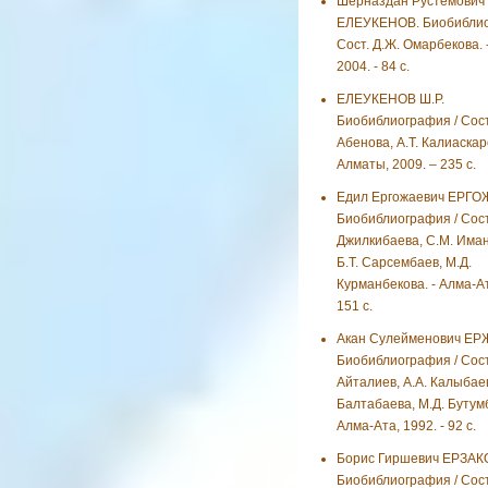
Шерназдан Рустемович
ЕЛЕУКЕНОВ. Биобиблио
Сост. Д.Ж. Омарбекова. 
2004. - 84 с.
ЕЛЕУКЕНОВ Ш.Р.
Биобиблиография / Сост.
Абенова, А.Т. Калиаскар
Алматы, 2009. – 235 с.
Едил Ергожаевич ЕРГО
Биобиблиография / Сост.
Джилкибаева, С.М. Иман
Б.Т. Сарсембаев, М.Д.
Курманбекова. - Алма-Ат
151 с.
Акан Сулейменович ЕР
Биобиблиография / Сост
Айталиев, А.А. Калыбаев
Балтабаева, М.Д. Бутумб
Алма-Ата, 1992. - 92 с.
Борис Гиршевич ЕРЗАК
Биобиблиография / Сост