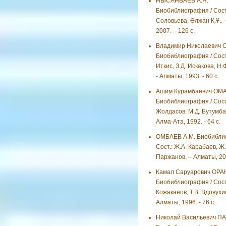
НЫСАНБАЕВ А.Н.
Биобиблиография / Сост.:
Соловьева, Әлжан Қ.Ұ.. 
2007. – 126 с.
Владимир Николаевич 
Биобиблиография / Сост.
Иткис, З.Д. Искакова, Н.
- Алматы, 1993. - 60 с.
Ашим Курамбаевич ОМ
Биобиблиография / Сост
Жолдасов, М.Д. Бутумбае
Алма-Ата, 1992. - 64 с.
ОМБАЕВ А.М. Биобиблио
Сост.: Ж.А. Карабаев, Ж.
Паржанов. – Алматы, 200
Камал Саруарович ОРА
Биобиблиография / Сост.
Кожаканов, Т.В. Вдовухин
Алматы, 1996. - 76 с.
Николай Васильевич П