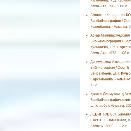
Кульбаева, М.Д. Курманб
Алма-Ата, 1983. - 80 с.
Аманжол Кошанович К
Биобиблиография / Сост
Кузенбаева. - Алматы, 20
Аскар Минлиахмедович
Биобиблиография / Сост
Кульбаева, Г.Ж. Сарсенб
Алма-Ата, 1978. - 108 с.
Динмухамед Ахмедович
Библиография / Сост. Б.
Бейсембаев, Ш.Н. Кульб
Сарсенбаева. - Алма-Ата
72 с.
Кунаев Динмухамед Ахм
Биобиблиографический у
Ш. Уларбек. Алматы, 2011
ЛЕВИНТОВ Б.Л. Биобибл
Сост. С.К. Намазбаев, А.
Алматы, 2009. – 112 с.