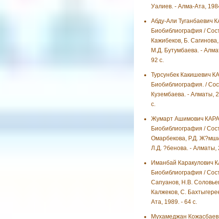
Уалиев. - Алма-Ата, 1984.
Абду-Али Туганбаевич 
Биобиблиография / Сост.
Кажибеков, Б. Сагинова,
М.Д. Бутумбаева. - Алмат
92 с.
Турсунбек Какишевич 
Биобиблиография. / Сос
Кузембаева. - Алматы, 2
с.
Жумарт Ашимович КАР
Биобиблиография / Сост.
Омарбекова, Р.Д. Ж?мш
Л.Д. ?бенова. - Алматы, 2
Иманбай Каракулович 
Биобиблиография / Сост
Сапуанов, Н.В. Соловьев
Калжеков, С. Бахтыгерее
Ата, 1989. - 64 с.
Мухамеджан Кожасбаев