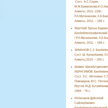
Сост.: А.С.Серик,
М.Ж.Ермаганова,К.О.Хам
Алматы, 2011.-228с.
Р.А.Мусаханова, А.Б.Ба
Алматы, 2011. – 186 с.
Журтбай Турсын Кудаке
Биобиблиографический 
/ Р.А.Мусаханова, А.Б.Б
Алматы, 2011. – 186 с.
ЗИМАНОВ С.З. Биобибли
Сост. Ш. Кунанбаева, О.
Алматы,2010. – 200 с.
Шавкат Шигабутдинови
ИБРАГИМОВ. Биобиблио
Сост. Э.С. Айтхожин, С.
Пивоваров, Ю.С. Пятиле
Реутов, М.Д. Бутумбаева
1994. - 76 с.
Избасаров Дуйсебай
Сайлаубаевич:
Биобиблиографический у