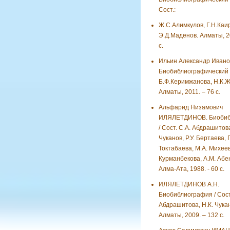
Сост.:
Ж.С.Алимкулов, Г.Н.Каи
Э.Д.Маденов. Алматы, 2
с.
Ильин Александр Ивано
Биобиблиографический у
Б.Ф.Керимжанова, Н.К.
Алматы, 2011. – 76 с.
Альфарид Низамович
ИЛЯЛЕТДИНОВ. Биобиб
/ Сост. С.А. Абдрашитова
Чуканов, Р.У. Бертаева, Г
Токтабаева, М.А. Михеев
Курманбекова, А.М. Абен
Алма-Ата, 1988. - 60 с.
ИЛЯЛЕТДИНОВ А.Н.
Биобиблиография / Сост.
Абдрашитова, Н.К. Чукан
Алматы, 2009. – 132 с.