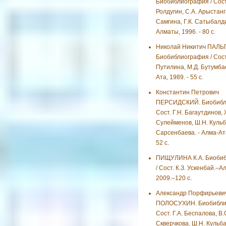
Биобиблиография / Сост
Ролдугин, С.А. Арыстанг
Самгина, Г.К. Сатыбалди
Алматы, 1996. - 80 с.
Николай Никитич ПАЛЬ
Биобиблиография / Сост
Путилина, М.Д. Бутумбае
Ата, 1989. - 55 с.
Константин Петрович
ПЕРСИДСКИЙ. Биобибли
Сост. Г.Н. Багаутдинов, 
Сулейменов, Ш.Н. Кульб
Сарсенбаева. - Алма-Ата
52 с.
ПИЩУЛИНА К.А. Биоби
/ Сост. К.З. Ускенбай.–А
2009.–120 с.
Александр Порфирьеви
ПОЛОСУХИН. Биобиблио
Сост. Г.А. Беспалова, В.
Скверчкова, Ш.Н. Кульба