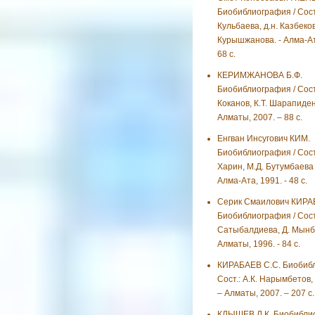
Биобиблиография / Сост
Кульбаева, д.н. Казбеков
Курышжанова. - Алма-Ата
68 с.
КЕРИМЖАНОВА Б.Ф.
Биобиблиография / Сост.
Коканов, К.Т. Шарапиден
Алматы, 2007. – 88 с.
Енгван Инсугович КИМ.
Биобиблиография / Сост
Харин, М.Д. Бутумбаева и
Алма-Ата, 1991. - 48 с.
Серик Смаилович КИРА
Биобиблиография / Сост.
Сатыбалдиева, Д. Мынба
Алматы, 1996. - 84 с.
КИРАБАЕВ С.С. Биобибл
Сост.: А.К. Нарымбетов,
– Алматы, 2007. – 207 с.
КЛЫШЕВ Л.К. Биобиблио