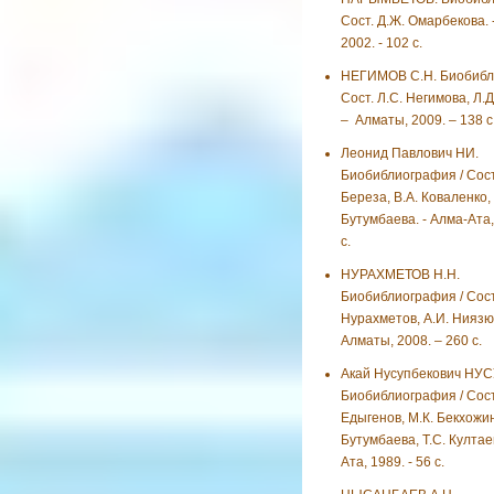
Сост. Д.Ж. Омарбекова. 
2002. - 102 с.
НЕГИМОВ С.Н. Биобибл
Сост. Л.С. Негимова, Л.Д
– Алматы, 2009. – 138 с
Леонид Павлович НИ.
Биобиблиография / Сост.
Береза, В.А. Коваленко,
Бутумбаева. - Алма-Ата, 
с.
НУРАХМЕТОВ Н.Н.
Биобиблиография / Сост.
Нурахметов, А.И. Ниязю
Алматы, 2008. – 260 с.
Акай Нусупбекович НУ
Биобиблиография / Сост
Едыгенов, М.К. Бекхожин
Бутумбаева, Т.С. Култаев
Ата, 1989. - 56 с.