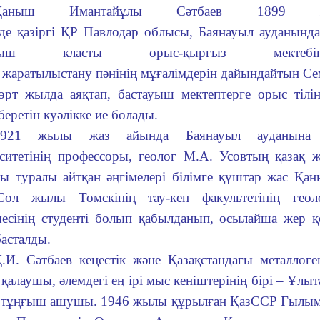
Қаныш Имантайұлы Сәтбаев 1899 
нде қазіргі ҚР Павлодар облысы, Баянауыл ауданында
тауыш класты орыс-қырғыз мектеб
н жаратылыстану пәнінің мұғалімдерін дайындайтын С
рт жылда аяқтап, бастауыш мектептерге орыс тілін
беретін куәлікке ие болады.
1921 жылы жаз айында Баянауыл ауданына 
ситетінің профессоры, геолог М.А. Усовтың қазақ ж
ы туралы айтқан әңгімелері білімге құштар жас Қан
 Сол жылы Томскінің тау-кен факультетінің геол
есінің студенті болып қабылданып, осылайша жер қ
асталды.
.И. Сәтбаев кеңестік және Қазақстандағы металло
н қалаушы, әлемдегі ең ірі мыс кеніштерінің бірі – Ұлы
 тұңғыш ашушы. 1946 жылы құрылған ҚазССР Ғылым