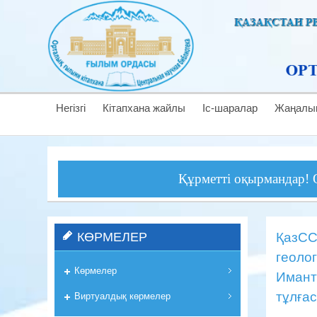
Негізгі
Кітапхана жайлы
Іс-шаралар
Жаңалы
Құрметті оқырмандар! Орталық ғ
КӨРМЕЛЕР
ҚазСС
геоло
Көрмелер
Имант
тұлғас
Виртуалдық көрмелер