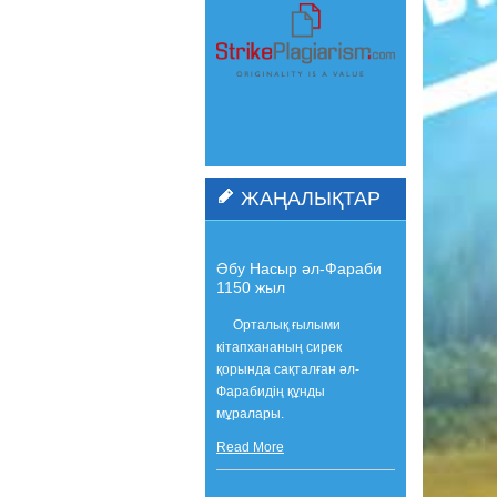
ЖАҢАЛЫҚТАР
Әбу Насыр әл-Фараби
1150 жыл
Орталық ғылыми
кітапхананың сирек
қорында сақталған әл-
Фарабидің құнды
мұралары.
Read More