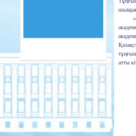
Тұңғы
шыққан
«
академ
ака
Қазақ
тұңғыш
атты к