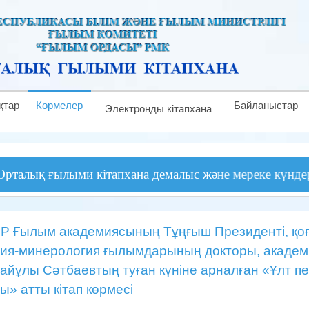
қтар
Көрмелер
Байланыстар
Электронды кітапхана
ылыми кітапхана демалыс және мереке күндерінен басқа
Р Ғылым академиясының Тұңғыш Президенті, қоға
гия-минерология ғылымдарының докторы, акаде
айұлы Сәтбаевтың туған күніне арналған «Ұлт пе
ы» атты кітап көрмесі