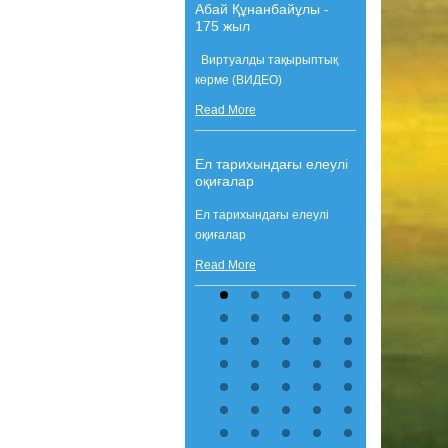
Абай Құнанбайұлы -
175 жыл
Виртуалды тақырыптық
көрме (ВИДЕО)
Read More
Ел тарихындағы елеулі
оқиғалар
Ел тарихындағы елеулі
оқиғалар
Read More