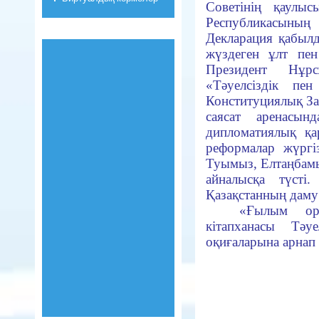
Советінің қаулыс
Республикасының
Декларация қабыл
жүздеген ұлт пе
Президент Нұр
«Тәуелсіздік пен
Конституциялық З
саясат аренасын
дипломатиялық қа
реформалар жүргізі
Туымыз, Елтаңбамы
айналысқа түсті
Қазақстанның даму
«Ғылым о
кітапханасы Тәу
оқиғаларына арнап