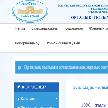
Негізгі
Кітапхана жайлы
Іс-шаралар
Жаңалықта
Хабарландыру
Этика жөніндегі уәкіл
ар! Орталық ғылыми кітапхананың жұмыс кестесіне енг
КӨРМЕЛЕР
Тәуелсіздік – елім
Көрмелер
1990 жылы 
Виртуалдық көрмелер