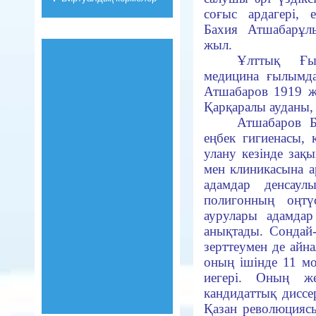
соғыс ардагері, 
Бахия Атшабарұл
жыл.
Ұлттық Ғыл
медицина ғылымд
Атшабаров
1919 ж
Қарқаралы ауданы, 
Атшабаров Б
еңбек гигиенасы, к
улану кезінде зақы
мен клиникасына 
адамдар денсаулы
полигонның оңтү
аурулары адамда
анықтады. Сондай
зерттеумен де айн
оның ішінде 11 мо
иегері. Оның же
кандидаттық диссе
Қазан революцияс