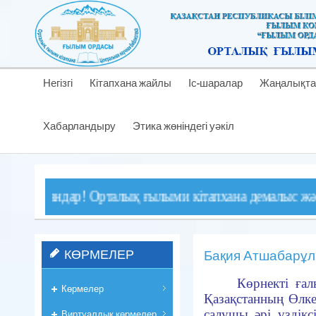
Негізгі
Кітапхана жайлы
Іс-шаралар
Жаңалықта
Хабарландыру
Этика жөніндегі уәкіл
ндар! Орталық ғылыми кітапхана демалыс және мереке к
КӨРМЕЛЕР
Бақия Атшабарұл
Көрнекті ғалы
Көрмелер
Қазақстанның Өлке
салушы әрі үздік
Виртуалдық көрмелер