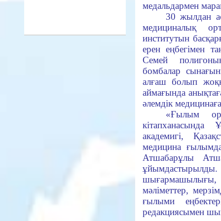
медальдармен марап
30 жылдан а
медициналық ор
институтын басқар
ерен еңбегімен 
Семей полигоны
бомбалар сынағы
алғаш болып жоқ
аймағында анықта
әлемдік медицинаға 
«Ғылым о
кітапханасында
академигі, Қазақ
медицина ғылымд
Атшабарұлы Атша
ұйымдастырылд
шығармашылығы
мәліметтер, мерзі
ғылыми еңбекте
редакциясымен шық