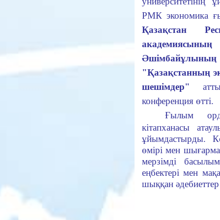
университетінің
РМК
экономика ғ
Қазақстан Ре
академиясының 
Әшімбайұлыны
"Қазақстанның э
шешімдер"
атт
конференция өт
ті.
Ғылым ор
кітапханасы атау
ұйымдастырды. К
өмірі мен шығарм
мерзімді басылы
еңбектері мен ма
шыққан әдебиеттер