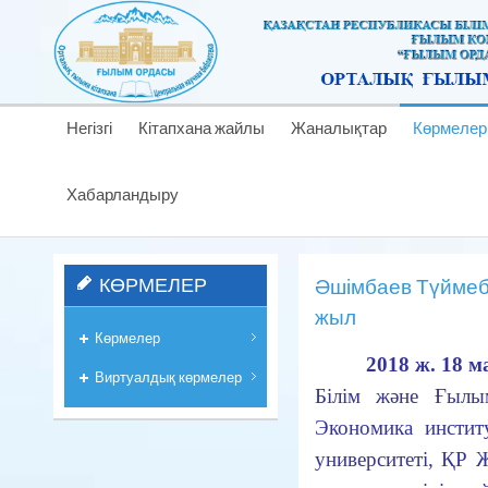
Негізгі
Кітапхана жайлы
Жаналықтар
Көрмелер
Хабарландыру
КӨРМЕЛЕР
Әшімбаев Түймеб
жыл
Көрмелер
2018 ж.
18 
Виртуалдық көрмелер
Білім және Ғылы
Экономика инстит
университеті, ҚР