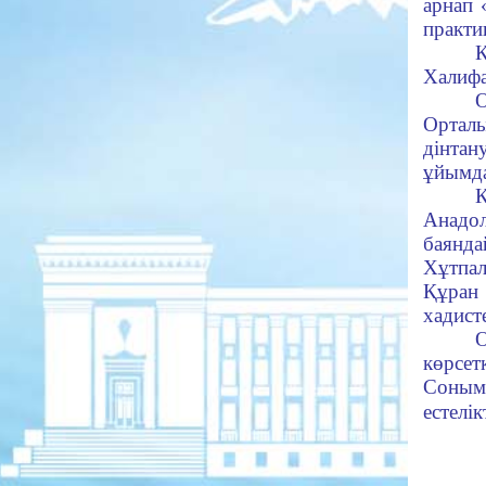
арнап 
практи
К
Халифа
Орталы
дінта
ұйымд
К
Анадо
баянда
Хұтпал
Құран 
хадист
көрсетк
Соныме
естелі