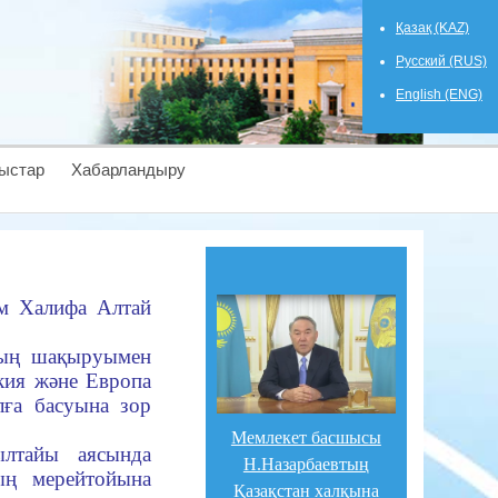
Қазақ (KAZ)
Русский (RUS)
English (ENG)
ыстар
Хабарландыру
ым Халифа Алтай
тың шақыруымен
ркия және Европа
лға басуына зор
Мемлекет басшысы
ылтайы аясында
Н.Назарбаевтың
ың мерейтойына
Қазақстан халқына