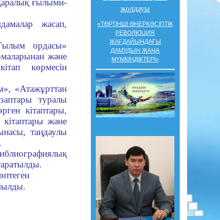
қаралық ғылыми-
жолдауы
дамалар жасап,
«
ТӨРТІНШІ ӨНЕРКӘСІПТІК
РЕВОЛЮЦИЯ
ЖАҒДАЙЫНДАҒЫ
«Ғылым ордасы»
ДАМУДЫҢ ЖАҢА
рмаларынан және
МҮМКІНДІКТЕРІ
»
ітап көрмесін
м», «Атажұрттан
заптары туралы
рген кітаптары,
 кітаптары және
ынасы, таңдаулы
.
блиографиялық
 таратылды.
өптеген
ойылды.