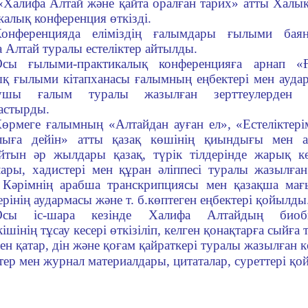
«Халифа Алтай және қайта оралған тарих» атты Халы
калық конференция өткізді.
онференцияда еліміздің ғалымдары ғылыми баян
 Алтай туралы естеліктер айтылды.
Осы ғылыми-практикалық конференцияға арнап 
қ ғылыми кітапханасы ғалымның еңбектері мен ауда
нушы ғалым туралы жазылған зерттеулерден к
астырды.
өрмеге ғалымның «Алтайдан ауған ел», «Естеліктері
лыға дейін» атты қазақ көшінің қиындығы мен а
йтын әр жылдары қазақ, түрік тілдерінде жарық кө
ары, хадистері мен құран әліппесі туралы жазылған
Кәрімнің арабша транскрипциясы мен қазақша мағ
ерінің аудармасы және т. б.көптеген еңбектері қойылды
Осы іс-шара кезінде Халифа Алтайдың биоби
ішінің тұсау кесері өткізіліп, келген қонақтарға сыйға
н қатар, дін және қоғам қайраткері туралы жазылған к
ктер мен журнал материалдары, цитаталар, суреттері қ