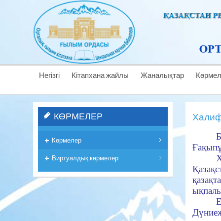
Негізгі
Кітапхана жайлы
Жаналықтар
Көрме
КӨРМЕЛЕР
Халиф
Б
Көрмелер
Ғақыпұ
Х
Виртуалдық көрмелер
Қазақс
қазақт
ықпалы
Дүние