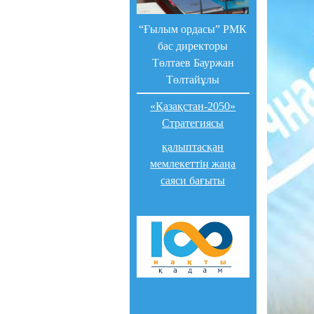
“Ғылым ордасы” РМК
бас директоры
Төлтаев Бауржан
Төлтайұлы
«Қазақстан-2050»
Стратегиясы
қалыптасқан
мемлекеттің жаңа
саяси бағыты