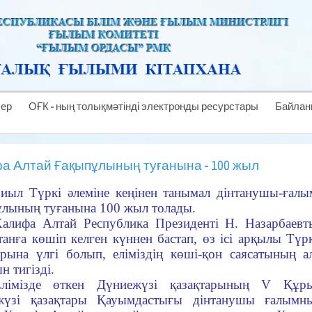
лер
ОҒК - ның толықмәтінді электронды ресурстары
Байлан
а Алтай Ғақыпұлының туғанына - 100 жыл
иыл Түркі әлеміне кеңінен танымал дінтанушы-ғал
лының туғанына 100 жыл толады.
алифа Алтай Республика Президенті Н. Назарбаев
танға көшіп келген күннен бастап, өз ісі арқылы Тү
арына үлгі болып, еліміздің көші-қон саясатының а
н тигізді.
Елімізде өткен Дүниежүзі қазақтарының V Құр
жүзі қазақтары Қауымдастығы дінтанушы ғалымн