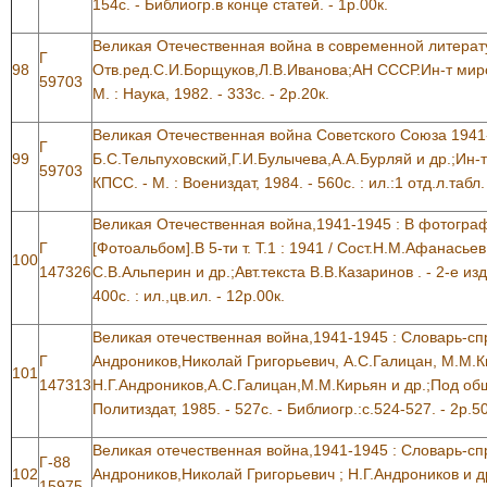
154с. - Библиогр.в конце статей. - 1р.00к.
Великая Отечественная война в современной литерату
Г
98
Отв.ред.С.И.Борщуков,Л.В.Иванова;АН СССР.Ин-т миро
59703
М. : Наука, 1982. - 333с. - 2р.20к.
Великая Отечественная война Советского Союза 1941-
Г
99
Б.С.Тельпуховский,Г.И.Булычева,А.А.Бурляй и др.;Ин
59703
КПСС. - М. : Воениздат, 1984. - 560с. : ил.:1 отд.л.табл.
Великая Отечественная война,1941-1945 : В фотогра
Г
[Фотоальбом].В 5-ти т. Т.1 : 1941 / Сост.Н.М.Афанась
100
147326
С.В.Альперин и др.;Авт.текста В.В.Казаринов . - 2-е изд.
400с. : ил.,цв.ил. - 12р.00к.
Великая отечественная война,1941-1945 : Словарь-сп
Г
Андроников,Николай Григорьевич, А.С.Галицан, М.М.К
101
147313
Н.Г.Андроников,А.С.Галицан,М.М.Кирьян и др.;Под общ
Политиздат, 1985. - 527с. - Библиогр.:с.524-527. - 2р.50
Великая отечественная война,1941-1945 : Словарь-сп
Г-88
102
Андроников,Николай Григорьевич ; Н.Г.Андроников и д
15975