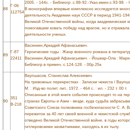
2005. - 144с. - Библиогр.:с.88-92.-Указ.имен:с.93-98. - 
Г-06
88
В монографии впервые комплексно исследуется много
112754
деятельность Академии наук СССР в период 1941-1945 
Великой Отечественной войны, когда академическая к
помогавшим ковать победу над врагом, но и отражала
деятельности ученых.
Васинкин,Аркадий Афанасьевич.
Г-87
Героические годы : Жанр военного романа в литерату
89
22411
Васинкин,Аркадий Афанасьевич. - Йошкар-Ола : Марийск
Библиогр.в примеч.:с.124-128. - 00р.25к.
Ваупшасов, Станислав Алексеевич.
На тревожных перекрестках : Записки чекиста / Ваупш
М. : Изд-во полит. лит., 1972. - 464 с. : ил. - 232 т. 00 т.
Описанные в этой книге события происходят то на те
351
90
странах Европы и Азии - везде, куда судьба забрасыва
В-218
Советского Союза полковника госбезопасности С. А. 
пережитое за 40 лет своей военной и чекистской служ
отведено Великой Отечественной войне, в годы которо
гитлеровскими захватчиками, находясь в их тылу.