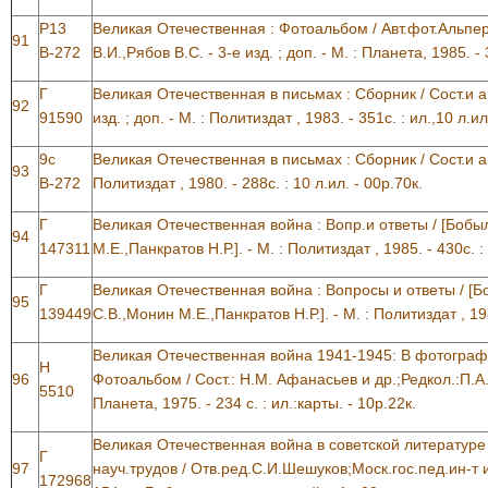
Р13
Великая Отечественная : Фотоальбом / Авт.фот.Альперт
91
В-272
В.И.,Рябов В.С. - 3-е изд. ; доп. - М. : Планета, 1985. - 
Г
Великая Отечественная в письмах : Сборник / Сост.и авт
92
91590
изд. ; доп. - М. : Политиздат , 1983. - 351с. : ил.,10 л.ил
9с
Великая Отечественная в письмах : Сборник / Сост.и ав
93
В-272
Политиздат , 1980. - 288с. : 10 л.ил. - 00р.70к.
Г
Великая Отечественная война : Вопр.и ответы / [Бобы
94
147311
М.Е.,Панкратов Н.Р.]. - М. : Политиздат , 1985. - 430с. : 
Г
Великая Отечественная война : Вопросы и ответы / [
95
139449
С.В.,Монин М.Е.,Панкратов Н.Р.]. - М. : Политиздат , 198
Великая Отечественная война 1941-1945: В фотограф
Н
96
Фотоальбом / Сост.: Н.М. Афанасьев и др.;Редкол.:П.А.К
5510
Планета, 1975. - 234 с. : ил.:карты. - 10р.22к.
Великая Отечественная война в советской литературе
Г
97
науч.трудов / Отв.ред.С.И.Шешуков;Моск.гос.пед.ин-т и
172968