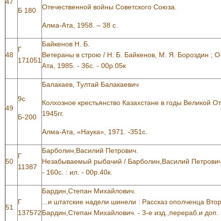
47
Отечественной войны Советского Союза.
Б 180
Алма-Ата, 1958. – 38 с.
Байкенов Н. Б.
Г
48
Ветераны в строю / Н. Б. Байкенов, М. Я. Бороздин ; 
171051
Ата, 1985. - 36с. - 00р.05к
Балакаев, Тултай Балакаевич
9с
Колхозное крестьянство Казахстане в годы Великой О
49
1945гг.
Б-200
Алма-Ата, «Наука», 1971. -351с.
Барболин,Василий Петрович.
Г
50
Незабываемый рыбачий / Барболин,Василий Петрович. 
11387
- 160с. : ил. - 00р.40к.
Бардин,Степан Михайлович.
Г
...и штатские надели шинели : Рассказ ополченца Вто
51
137572
Бардин,Степан Михайлович. - 3-е изд.,перераб.и доп. - 