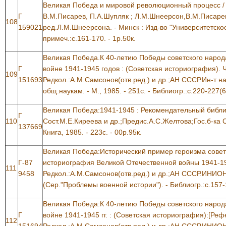
Великая Победа и мировой революционный процесс /
Г
В.М.Писарев, П.А.Шупляк ; Л.М.Шнеерсон,В.М.Писарев
108
159021
ред.Л.М.Шнеерсона. - Минск : Изд-во "Университетское"
примеч.:с.161-170. - 1р.50к.
Великая Победа.К 40-летию Победы советского народ
Г
войне 1941-1945 годов : (Советская историография). Ч
109
151693
Редкол.:А.М.Самсонов(отв.ред.) и др.;АН СССР.Ин-т 
общ.наукам. - М., 1985. - 251с. - Библиогр.:с.220-227(66
Великая Победа:1941-1945 : Рекомендательный библи
Г
110
Сост.М.Е.Киреева и др.;Предис.А.С.Желтова;Гос.б-ка 
137669
Книга, 1985. - 223с. - 00р.95к.
Великая Победа:Исторический пример героизма советс
Г-87
историография Великой Отечественной войны 1941-194
111
9458
Редкол.:А.М.Самсонов(отв.ред.) и др.;АН СССР.ИНИОН. 
(Сер."Проблемы военной истории"). - Библиогр.:с.157-1
Великая Победа:К 40-летию Победы советского народ
Г
войне 1941-1945 гг. : (Советская историография):[Реф
112
151694
Редкол.:А.М.Самсонов(отв.ред.) и др.;АН СССР.ИНИОН. 