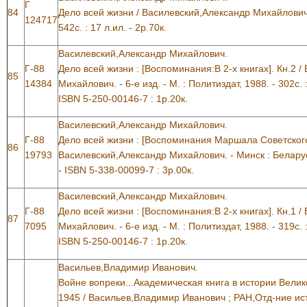
Г
84
Дело всей жизни / Василевский,Александр Михайлович. 
124717
542с. : 17 л.ил. - 2р.70к.
Василевский,Александр Михайлович.
Г-88
Дело всей жизни : [Воспоминания:В 2-х книгах]. Кн.2 
85
14384
Михайлович. - 6-е изд. - М. : Политиздат, 1988. - 302с. 
ISBN 5-250-00146-7 : 1р.20к.
Василевский,Александр Михайлович.
Г-88
Дело всей жизни : [Воспоминания Маршала Советского
86
19793
Василевский,Александр Михайлович. - Минск : Беларусь,
- ISBN 5-338-00099-7 : 3р.00к.
Василевский,Александр Михайлович.
Г-88
Дело всей жизни : [Воспоминания:В 2-х книгах]. Кн.1 
87
7095
Михайлович. - 6-е изд. - М. : Политиздат, 1988. - 319с. 
ISBN 5-250-00146-7 : 1р.20к.
Васильев,Владимир Иванович.
Войне вопреки...Академическая книга в истории Вели
1945 / Васильев,Владимир Иванович ; РАН,Отд-ние ист.