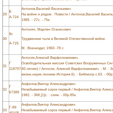
Антонов,Василий Васильевич.
Б
29
На войне и рядом : Повести / Антонов,Василий Василь
А-724
1985. - 27с. - 75к.
Антонян, Марлен Оганесович
9с
30
Трудженики тыла в Великой Отечественной войне.
А-725
М., Воениздат, 1960.-78 с.
Антосяк,Алексей Варфоломеевич.
Г
Освободительная миссия Советских Вооруженных Сил 
31
118707
40-летию) / Антосяк, Алексей Варфоломеевич. - М. : Зн
жизни,науке,технике.История;6). - Библиогр.с.63. - 00р
Анфилов,Виктор Александрович.
Г
32
Незабываемый сорок первый / Анфилов,Виктор Алексан
67389
1982. - 368,[1]с. : схем. - 00р.85к.
Анфилов,Виктор Александрович.
Г-89
33
Незабываемый сорок первый / Анфилов,Виктор Александр
40105