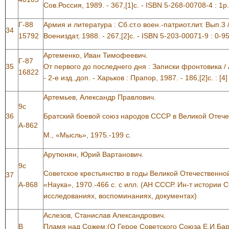
Сов.Россия, 1989. - 367,[1]с. - ISBN 5-268-00708-4 : 1р
Г-88
Армия и литература : Сб.ст.о воен.-патриот.лит. Вып.3 / 
34
15792
Воениздат, 1988. - 267,[2]с. - ISBN 5-203-00071-9 : 0-95
Артеменко, Иван Тимофеевич.
Г-87
35
От первого до последнего дня : Записки фронтовика 
16822
- 2-е изд.,доп. - Харьков : Прапор, 1987. - 186,[2]с. : [4]
Артемьев, Александр Правлович.
9с
36
Братский боевой союз народов СССР в Великой Отече
А-862
М., «Мысль», 1975.-199 с.
Арутюнян, Юрий Вартанович.
9с
Советское крестьянство в годы Великой Отечественной 
37
А-868
«Наука», 1970.-466 с. с илл. (АН СССР. Ин-т истории 
исследованиях, воспоминаниях, документах)
Аслезов, Станислав Александрович.
В
Пламя над Сожем:(О Герое Советского Союза Е.И.Бар