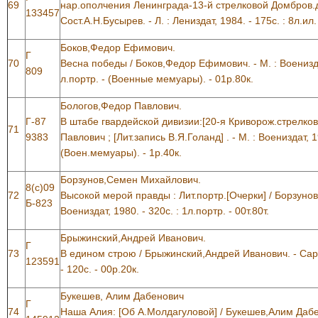
69
нар.ополчения Ленинграда-13-й стрелковой Домбров.д
133457
Сост.А.Н.Бусырев. - Л. : Лениздат, 1984. - 175с. : 8л.ил. 
Боков,Федор Ефимович.
Г
70
Весна победы / Боков,Федор Ефимович. - М. : Воениздат,
809
л.портр. - (Военные мемуары). - 01р.80к.
Бологов,Федор Павлович.
Г-87
В штабе гвардейской дивизии:[20-я Криворож.стрелков
71
9383
Павлович ; [Лит.запись В.Я.Голанд] . - М. : Воениздат, 198
(Воен.мемуары). - 1р.40к.
Борзунов,Семен Михайлович.
8(с)09
72
Высокой мерой правды : Лит.портр.[Очерки] / Борзунов
Б-823
Воениздат, 1980. - 320с. : 1л.портр. - 00т.80т.
Брыжинский,Андрей Иванович.
Г
73
В едином строю / Брыжинский,Андрей Иванович. - Сара
123591
- 120с. - 00р.20к.
Букешев, Алим Дабенович
Г
74
Наша Алия: [Об А.Молдагуловой] / Букешев,Алим Дабе