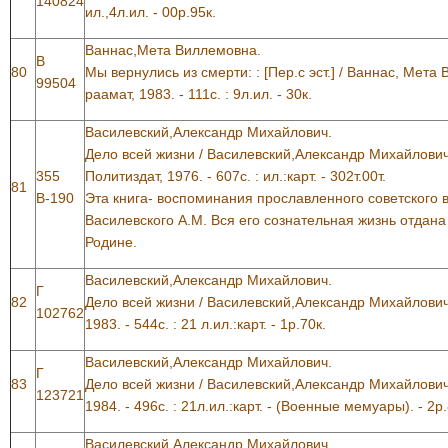
140824
ил.,4л.ил. - 00р.95к.
Ваннас,Мета Виллемовна.
В
80
Мы вернулись из смерти: : [Пер.с эст.] / Ваннас, Мета
99504
раамат, 1983. - 111с. : 9л.ил. - 30к.
Василевский,Александр Михайлович.
Дело всей жизни / Василевский,Александр Михайлович. -
355
Политиздат, 1976. - 607с. : ил.:карт. - 302т.00т.
81
В-190
Эта книга- воспоминания прославленного советского
Василевского А.М. Вся его сознательная жизнь отдан
Родине.
Василевский,Александр Михайлович.
Г
82
Дело всей жизни / Василевский,Александр Михайлович. -
102762
1983. - 544с. : 21 л.ил.:карт. - 1р.70к.
Василевский,Александр Михайлович.
Г
83
Дело всей жизни / Василевский,Александр Михайлович. -
123721
1984. - 496с. : 21л.ил.:карт. - (Военные мемуары). - 2р.
Василевский,Александр Михайлович.