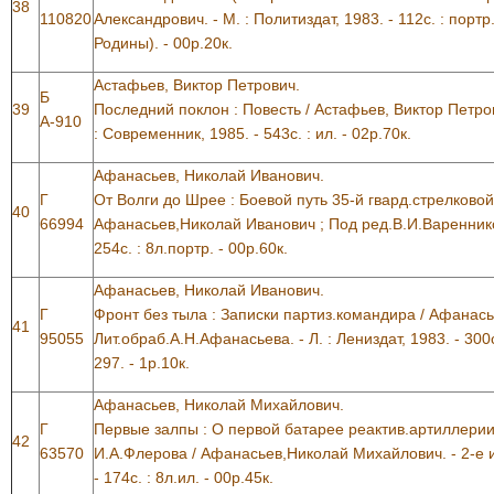
38
110820
Александрович. - М. : Политиздат, 1983. - 112с. : портр
Родины). - 00р.20к.
Астафьев, Виктор Петрович.
Б
39
Последний поклон : Повесть / Астафьев, Виктор Петров
А-910
: Современник, 1985. - 543с. : ил. - 02р.70к.
Афанасьев, Николай Иванович.
Г
От Волги до Шрее : Боевой путь 35-й гвард.стрелковой
40
66994
Афанасьев,Николай Иванович ; Под ред.В.И.Варенникова
254с. : 8л.портр. - 00р.60к.
Афанасьев, Николай Иванович.
Г
Фронт без тыла : Записки партиз.командира / Афанас
41
95055
Лит.обраб.А.Н.Афанасьева. - Л. : Лениздат, 1983. - 300
297. - 1р.10к.
Афанасьев, Николай Михайлович.
Г
Первые залпы : О первой батарее реактив.артиллери
42
63570
И.А.Флерова / Афанасьев,Николай Михайлович. - 2-е изд
- 174с. : 8л.ил. - 00р.45к.