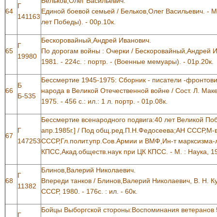
Бельков,Олег Васильевич.
Г
64
Единой боевой семьей / Бельков,Олег Васильевич. - М.
141163
лет Победы). - 00р.10к.
Бескоровайный,Андрей Иванович.
Г
65
По дорогам войны : Очерки / Бескоровайный,Андрей Ив
19980
1981. - 224с. : портр. - (Военные мемуары). - 01р.20к.
Бессмертие 1945-1975: Сборник - писатели -фронтови
Б
66
народа в Великой Отечественной войне / Сост. Л. Маке
Б-535
1975. - 456 с.: ил.: 1 л. портр. - 01р.08к.
Бессмертие всенародного подвига:40 лет Великой Поб
Г
апр.1985г.] / Под общ.ред.П.Н.Федосеева;АН СССР,М-
67
147253
СССР,Гл.полит.упр.Сов.Армии и ВМФ,Ин-т марксизма-
КПСС,Акад.обществ.наук при ЦК КПСС. - М. : Наука, 198
Блинов,Валерий Николаевич.
Г
68
Впереди танков / Блинов,Валерий Николаевич, В. Н. К
11382
СССР, 1980. - 176с. : ил. - 60к.
Бойцы Выборгской стороны:Воспоминания ветеранов 5
Г