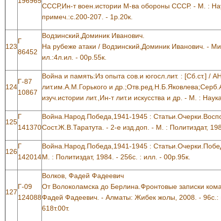
196965
СССР,Ин-т воен.истории М-ва обороны СССР. - М. : Наук
примеч.:с.200-207. - 1р.20к.
Водзинский,Доминик Иванович.
Г
123
На рубеже атаки / Водзинский,Доминик Иванович. - Минс
86452
ил.:4л.ил. - 00р.55к.
Война и память:Из опыта сов.и югосл.лит. : [Сб.ст.] /
Г-87
124
лит.им.А.М.Горького и др.;Отв.ред.Н.Б.Яковлева;Серб.
10867
изуч.истории лит.,Ин-т лит.и искусства и др. - М. : Наука,
Г
Война.Народ.Победа,1941-1945 : Статьи.Очерки.Воспо
125
141370
Сост.Ж.В.Таратута. - 2-е изд.доп. - М. : Политиздат, 1984
Г
Война.Народ.Победа,1941-1945 : Статьи.Очерки.Победа
126
142014
М. : Политиздат, 1984. - 256с. : илл. - 00р.95к.
Волков, Фадей Фадеевич
Г-09
От Волоколамска до Берлина.Фронтовые записки кома
127
124088
Фадей Фадеевич. - Алматы: Жибек жолы, 2008. - 96с.: 
618т.00т.