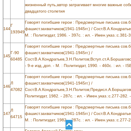
жизненный путь,автор затрагивает многие важные со
двадцатого столетия
Говорят погибшие герои : Предсмертные письма сов.б
Г
144
фашист.захватчиков(1941-1945гг.) / Сост.В.А.Кондратьев
193949
М. : Политиздат, 1986. - 397с. : ил. - Имен.указ.:с.381-3
Говорят погибшие герои : Предсмертные письма сов.б
Г-90
фашист.захватчиков(1941-1945гг.) /
145
60485
Сост.В.А.Кондратьев,З.Н.Политов;Вступ.ст.А.Боршагов
- 9-е изд.,доп. - М. : Политиздат, 1990. - 460с. : ил. - 
Говорят погибшие герои : Предсмертные письма сов.б
Л
фашист.захватчиков(1941-1945гг.) /
146
47082
Сост.В.А.Кондратьев,З.Н.Политов;Предисл.А.Борщаговско
Политиздат, 1982. - 287с. : ил. - Имен.указ.:с.277-282. 
Говорят погибшие герои : Предсмертные письма сов.б
Л
147
фашист.захватчиков(1941-1945гг.) / Сост.В.А.Кондратьев
64715
М. : Политиздат, 1982. - 287с. : ил. - Имен.указ.:с.277-2
Головко,Арсений Григорьевич.