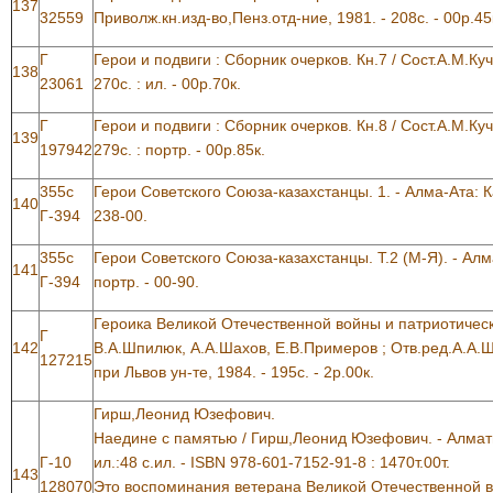
137
32559
Приволж.кн.изд-во,Пенз.отд-ние, 1981. - 208с. - 00р.45
Г
Герои и подвиги : Сборник очерков. Кн.7 / Сост.А.М.Куче
138
23061
270с. : ил. - 00р.70к.
Г
Герои и подвиги : Сборник очерков. Кн.8 / Сост.А.М.Куче
139
197942
279с. : портр. - 00р.85к.
355с
Герои Советского Союза-казахстанцы. 1. - Алма-Ата: Каз
140
Г-394
238-00.
355с
Герои Советского Союза-казахстанцы. Т.2 (М-Я). - Алма
141
Г-394
портр. - 00-90.
Героика Великой Отечественной войны и патриотичес
Г
142
В.А.Шпилюк, А.А.Шахов, Е.В.Примеров ; Отв.ред.А.А.Ш
127215
при Львов ун-те, 1984. - 195с. - 2р.00к.
Гирш,Леонид Юзефович.
Наедине с памятью / Гирш,Леонид Юзефович. - Алматы 
Г-10
ил.:48 с.ил. - ISBN 978-601-7152-91-8 : 1470т.00т.
143
128070
Это воспоминания ветерана Великой Отечественной 