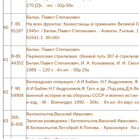
270,[2]с. : ил. - 02р.50к.
Белан, Павел Степанович
Г-95
На всех фронтах: Казахстанцы в сражениях Великой 
60
91187
1945гг. / Белан,Павел Степанович. - Алматы: Ғылым, 19
01641-1: 30т.00т.
Белан, Павел Степанович
В-89
Перекопская стрелковая: (боевой путь 387-й стрелков
61
44352
Белан,Павел Степанович, И. А. Колыванов, И. И. Смоли
1989. – 120 с.: 4л.ил. - 00р.25к.
Белградская операция / А.И.Бабин, Н.Г.Андроников, Ф.
Г-90
А.И.Бабин,Н.Г.Андроников,Ф.Трго и др.;Под ред.Д.А.В
62
54904
военной истории м-ва обороны СССР и военно-ист.ин-
е изд. - М. : Воениздат, 1990. - 304с. : 8л.ил.:4л.карт.-с
Белокопытов,Василий Иванович.
355
63
Записки разведчика / Белокопытов,Василий Иванович 
Б-435
В.Белокопытов;Лит.обраб.К.Попова. - Красноярск : Кн.изд