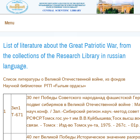
Menu
List of literature about the Great Patriotic War, from
the collections of the Research Library in russian
language.
Cписок литературы о Великой Отечественной войне, из фондов
Научной библиотеки РГП «Ғылым ордасы»
30 лет Победы Советского народанад фашистской Ге
подвиг сибиряков в Великой Отечественной войне : 
3кп1
1
науч.конф. / Зап.-Сибирский регион.науч.-метод.сове
Т-671
РСФСР.Томск.гос.ун-т им.В.В.Куйбышева;Тоск.высш.в
связи. - Томск : Изд-во Томск.ун-та, 1975. - 267с. - 01р.
40 лет Великой Победы.Историческое значение разгр