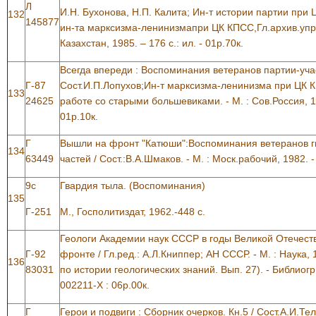
Л
И.Н. Бухонова, Н.П. Калита; Ин-т истории партии при
132
145877
ин-та марксизма-ленинизмапри ЦК КПСС,Гл.архив.упр
Казахстан, 1985. – 176 с.: ил. - 01р.70к.
Всегда впереди : Воспоминания ветеранов партии-уча
Г-87
Сост.И.П.Лопухов;Ин-т марксизма-ленинизма при ЦК 
133
24625
работе со старыми большевиками. - М. : Сов.Россия, 1987
01р.10к.
Г
Вышли на фронт "Катюши":Воспоминания ветеранов 
134
63449
частей / Сост.:В.А.Шмаков. - М. : Моск.рабочий, 1982. - 
9с
Гвардия тыла. (Воспоминания)
135
Г-251
М., Госполитиздат, 1962.-448 с.
Геологи Академии наук СССР в годы Великой Отечест
Г-92
фронте / Гл.ред.: А.Л.Книппер; АН СССР. - М. : Наука, 1
136
83031
по истории геологических знаний. Вып. 27). - Библиогр.
002211-X : 06р.00к.
Г
Герои и подвиги : Сборник очерков. Кн.5 / Сост.А.И.Те