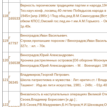
Верность героическим традициям партии и народа,194
Тез.науч.конф.,посвящ.40-летию Победысов.народа в
Г
118
1945гг.[апр.1985г.] / Под общ.ред.В.М.Самосудова;[Вс
165533
обком КПСС,Омский гос.пед.ин-т им.А.М.Горького. - Омс
1р.40к.
Виноградов,Иван Васильевич.
Г
119
Строки,пропахшие порохом / Виноградов,Иван Васильеви
47797
327с. : ил. - 70к.
Виноградов,Юрий Александрович.
Г
120
Хроника растрелянных островов:[Об обороне Моонзунд.
156538
Виноградов,Юрий Александрович. - М. : Воениздат, 1985
Владимиров,Георгий Петрович.
Г
121
Школа патриотизма и мужества : Лит.-критич.ст. / Вла
36345
Ташкент : Изд-во лит.и искусства, 1981. - 248с. - 01р.40
Внезапность в наступательных операциях Великой От
Cеоев,Владимир Борисович [и др.] ;
Г
122
В.Б.Сеоев,Р.В.Мазуркевич,Б.Н.Петров,Н.И.Шеховцев;