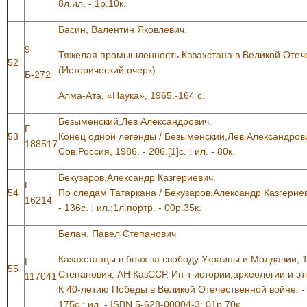
8л.ил. - 1р.10к.
Басин, Валентин Яковлевич.
9
Тяжелая промышленность Казахстана в Великой Отеч
52
(Исторический очерк).
Б-272
Алма-Ата, «Наука», 1965.-164 с.
Безыменский,Лев Александрович.
Г
53
Конец одной легенды / Безыменский,Лев Александрович. 
188517
Сов.Россия, 1986. - 206,[1]с. : ил. - 80к.
Бекузаров,Александр Казгериевич.
Г
54
По следам Татаркана / Бекузаров,Александр Казгериев
16214
- 136с. : ил.;1л.портр. - 00р.35к.
Белан, Павел Степанович
Казахстанцы в боях за свободу Украины и Молдавии, 1
Г
55
Степанович; АН КазССР, Ин-т истории,археологии и э
117041
К 40-летию Победы в Великой Отечественной войне. - 
175с.: ил. - ISBN 5-628-00004-3: 01р.70к.