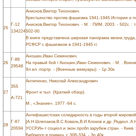
Анисков,Виктор Тихонович.
Крестьянство против фашизма 1941-1945.История и пс
Г-12
Анисков,Виктор Тихонович. - М. : ПИМ, 2003. - 502с. : т
25
134224
502-00.
В книге представлена широкая панорама жизни,труда
РСФСР с фашизмом в 1941-1945 гг.
Аношин,Иван Семенович.
Г-88
26
На правый бой / Аношин,Иван Семенович. - М. : Военизд
29548
9л.ил.:портр. - (Военные мемуары). - 1р.30к.
Антипенко, Николай Александрович
355
27
Фронт и тыл. (Краткий обзор).
А-721
М., «Знание», 1977.-64 с.
Антифашистская солидарность в годы второй мировой
Г-87
[А.Н.Шлепаков,В.С.Коваль,В.И.Клоков и др.;Редкол.:А.
28
20594
УССР,Ин-т социол.и экон.пробл.зарубеж.стран. - Киев : Н
Библиогр.в примеч.:с.308-334. - 3р.40к.