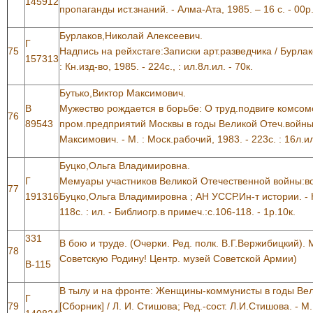
145912
пропаганды ист.знаний. - Алма-Ата, 1985. – 16 с. - 00р
Бурлаков,Николай Алексеевич.
Г
75
Надпись на рейхстаге:Записки арт.разведчика / Бурла
157313
: Кн.изд-во, 1985. - 224с., : ил.8л.ил. - 70к.
Бутько,Виктор Максимович.
В
Мужество рождается в борьбе: О труд.подвиге комсо
76
89543
пром.предприятий Москвы в годы Великой Отеч.войны,
Максимович. - М. : Моск.рабочий, 1983. - 223с. : 16л.ил
Буцко,Ольга Владимировна.
Г
Мемуары участников Великой Отечественной войны:в
77
191316
Буцко,Ольга Владимировна ; АН УССР.Ин-т истории. - К
118с. : ил. - Библиогр.в примеч.:с.106-118. - 1р.10к.
331
В бою и труде. (Очерки. Ред. полк. В.Г.Вержибицкий). М
78
Советскую Родину! Центр. музей Советской Армии)
В-115
В тылу и на фронте: Женщины-коммунисты в годы Вел
Г
79
[Сборник] / Л. И. Стишова; Ред.-сост. Л.И.Стишова. - М.