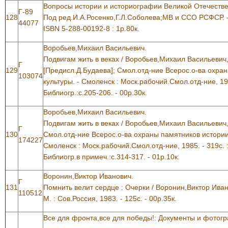
Вопросы истории и историографии Великой Отечестве
Г-89
128
Под ред.И.А.Росенко,Г.Л.Соболева;МВ и ССО РСФСР. - Л.
44077
ISBN 5-288-00192-8 : 1р.80к.
Воробьев,Михаил Васильевич.
Подвигам жить в веках / Воробьев,Михаил Васильевич
Г
129
[Предисл.Д.Будаева]; Смол.отд-ние Всерос.о-ва охра
103074
культуры. - Смоленск : Моск.рабочий.Смол.отд-ние, 1983
Библиогр.:с.205-206. - 00р.30к.
Воробьев,Михаил Васильевич.
Подвигам жить в веках / Воробьев,Михаил Васильевич
Г
130
Смол.отд-ние Всерос.о-ва охраны памятников истории и
174227
Смоленск : Моск.рабочий.Смол.отд-ние, 1985. - 319с. : 
Библиогр.в примеч.:с.314-317. - 01р.10к.
Воронин,Виктор Иванович.
Г
131
Помнить велит сердце : Очерки / Воронин,Виктор Иван
110512
М. : Сов.Россия, 1983. - 125с. - 00р.35к.
Все для фронта,все для победы!: Документы и фотогр