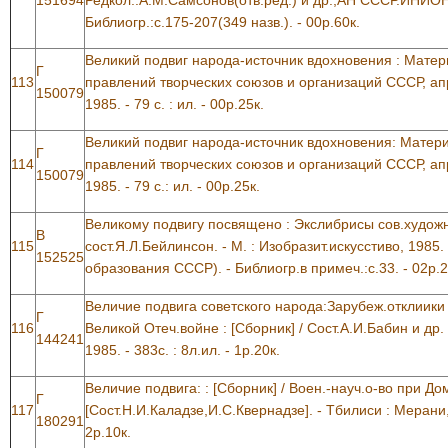
Библиогр.:с.175-207(349 назв.). - 00р.60к.
Великий подвиг народа-источник вдохновения : Мате
Г
113
правлений творческих союзов и организаций СССР, апре
150079
1985. - 79 с. : ил. - 00р.25к.
Великий подвиг народа-источник вдохновения: Мате
Г
114
правлений творческих союзов и организаций СССР, апре
150079
1985. - 79 с.: ил. - 00р.25к.
Великому подвигу посвящено : Экслибрисы сов.художни
В
115
сост.Я.Л.Бейлинсон. - М. : Изобразит.искусстиво, 1985. -
152525
образования СССР). - Библиогр.в примеч.:с.33. - 02р.2
Величие подвига советского народа:Зарубеж.отклиики 
Г
116
Великой Отеч.войне : [Сборник] / Сост.А.И.Бабин и др
144241
1985. - 383с. : 8л.ил. - 1р.20к.
Величие подвига: : [Сборник] / Воен.-науч.о-во при Д
Г
117
[Сост.Н.И.Каладзе,И.С.Квернадзе]. - Тбилиси : Мерани, 
180291
2р.10к.