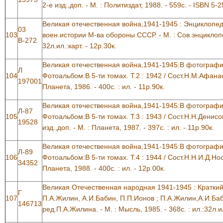
2-е изд.,доп. - М. : Политиздат, 1988. - 559с. - ISBN 5-
Великая отечественная война,1941-1945 : Энциклопед
03
103
воен.истории М-ва обороны СССР. - М. : Сов.энциклопед
В-272
32л.ил.:карт. - 12р.30к.
Великая отечественная война,1941-1945:В фотографи
Л
104
Фотоальбом:В 5-ти томах. Т.2 : 1942 / Сост.Н.М.Афанасье
197001
Планета, 1986. - 400с. : ил. - 11р.90к.
Великая отечественная война,1941-1945:В фотографи
Л-87
105
Фотоальбом:В 5-ти томах. Т.3 : 1943 / Сост.Н.Н.Денисов
19528
изд.,доп. - М. : Планета, 1987. - 397с. : ил. - 11р.90к.
Великая отечественная война,1941-1945:В фотографи
Л-89
106
Фотоальбом:В 5-ти томах. Т.4 : 1944 / Сост.Н.Н.И.Д.Носко
34352
Планета, 1988. - 400с. : ил. - 12р.00к.
Великая Отечественная народная 1941-1945 : Краткий
Г
107
П.А.Жилин, А.И.Бабин, П.П.Ионов ; П.А.Жилин,А.И.Ба
146713
ред.П.А.Жилина. - М. : Мысль, 1985. - 368с. : ил.:32л.ил