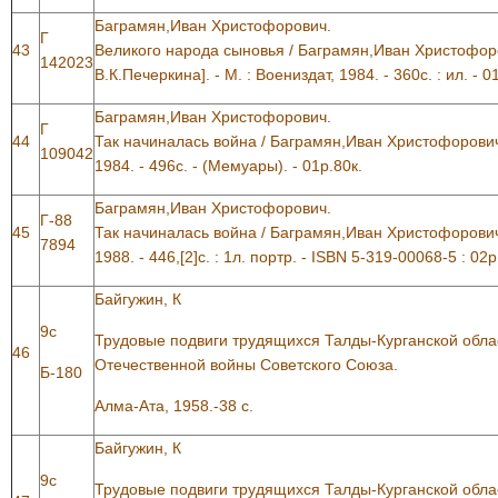
Баграмян,Иван Христофорович.
Г
43
Великого народа сыновья / Баграмян,Иван Христофоро
142023
В.К.Печеркина]. - М. : Воениздат, 1984. - 360с. : ил. - 0
Баграмян,Иван Христофорович.
Г
44
Так начиналась война / Баграмян,Иван Христофорович. -
109042
1984. - 496с. - (Мемуары). - 01р.80к.
Баграмян,Иван Христофорович.
Г-88
45
Так начиналась война / Баграмян,Иван Христофорович.
7894
1988. - 446,[2]с. : 1л. портр. - ISBN 5-319-00068-5 : 02р
Байгужин, К
9с
Трудовые подвиги трудящихся Талды-Курганской обла
46
Отечественной войны Советского Союза.
Б-180
Алма-Ата, 1958.-38 с.
Байгужин, К
9с
Трудовые подвиги трудящихся Талды-Курганской обла