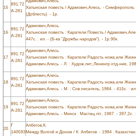
Адамович,Алесь.
891.72
15
Хатынская повесть / Адамович,Алесь. - Симферополь : Т
А-281
(Доблесть). - 1р.
Адамович,Алесь.
891.72
16
Хатынская повесть : Каратели:Повесть / Адамович,Алесь
А-281
447с. : ил. - (Б-ка "Дружбы народов"). - 1р.90к.
Адамович,Алесь.
891.72
17
Хатынская повесть : Каратели:Радость ножа,или Жизн
А-281
Адамович,Алесь. - Л. : Худож.лит.,Ленингр.отд-ние, 1986.
Адамович,Алесь.
891.72
18
Хатынская повесть : Каратели:Радость ножа,или Жизн
А-281
Адамович,Алесь. - М. : Сов.писатель, 1984. - 415с. : ил.
Адамович,Алесь.
891.72
19
Хатынская повесть : Каратели:Радость ножа,или Жизн
А-281
Адамович,Алесь. - Минск : Мастац.лiт., 1987. - 397,2с. :
Г
Албегов,К.
20
140593
Между Волгой и Доном / К. Албегов. - 1984 : Казахстан, 1