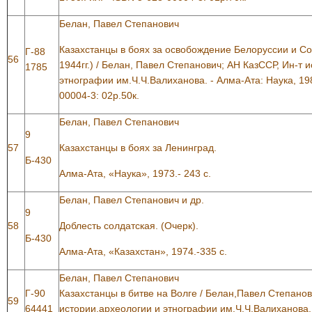
Белан, Павел Степанович
Казахстанцы в боях за освобождение Белоруссии и Со
Г-88
56
1944гг.) / Белан, Павел Степанович; АН КазССР, Ин-т 
1785
этнографии им.Ч.Ч.Валиханова. - Алма-Ата: Наука, 1988.
00004-3: 02р.50к.
Белан, Павел Степанович
9
57
Казахстанцы в боях за Ленинград.
Б-430
Алма-Ата, «Наука», 1973.- 243 с.
Белан, Павел Степанович и др.
9
58
Доблесть солдатская. (Очерк).
Б-430
Алма-Ата, «Казахстан», 1974.-335 с.
Белан, Павел Степанович
Г-90
Казахстанцы в битве на Волге / Белан,Павел Степанов
59
64441
истории,археологии и этнографии им.Ч.Ч.Валиханова. 