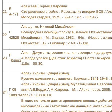
Алексеев, Сергей Петрович.
Б
21
Сто рассказов о войне : Рассказы из истории ВОВ / Але
А-471
Молодая гвардия, 1975. - 224 с. : ил. - 00р.47к.
Алещенко, Николай Михайлович
Г
Всенародная помощь фронту в Великой Отечественно
22
42528
Михайлович. - М.: Знание, 1982. - 64с. - (Новое в жизн
Отечества" ; 1). - Библиогр.: с.63. - 0-11к.
Алия : Документы,воспоминания, ст.очерки и др.доку
Г
23
А.Молдагуловой.[Для ст.шк.возраста] / Сост.С.Аскаров.
154803
118с. - 00-30.
Аллен,Уильям Эдвард Дэвид.
Русские кампании германского Вермахта 1941-1945 : В
Аллен,Уильям Эдвард Дэвид, Муратов,Павел Павлович
Г-05
англ.А.В.Верди,А.М.Хитрова. - М. : Айрис-пресс, 2005. -
24
108976
0955-Х : 1380т.00т.
В книге не только дается хронология военных действи
многочисленные статистические данные о материльно
боевых потерях сторон, публикуются малоизвестные 