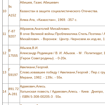
Абишев, Газис Абишевич
9с
10
Казахстан в защите социалистического Отечества.
А152
Алма-Ата, «Казахстан», 1969. -357 с.
Абрамов,Анатолий Михайлович.
Г-87
11
В огне Великой войны:Проблематика.Стиль.Поэтика /
9207
Михайлович. - Воронеж : Центр.-Чернозем.кн.изд-во, 198
Абызов,В.И.
В
12
Александр Родимцев / В. И. Абызов. - М : Политиздат, 198
17555
(Герои Совет.родины). - 0-20к.
Авилиани,Георгий.
Г
13
Слово,ковавшее победу / Авилиани,Георгий ; Пер.с гр
59197
Мерани, 1982. - 139c. - 55к.
Адамович,Алесь.
891.72
14
Хатынская повесть / Адамович,Алесь. - Киев : Днипро, 19
А-281
- ISBN 5-308-00205-3 : 55к.