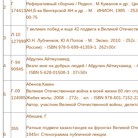
Г
Реферативный сборник / Редкол.: М.Куманов и др.; Це
2
174413
АН,Б-ка Венгерской АН и др. - М. : ИНИОН, 1985. - 253с
00-75.
7 великих побед и еще 42 подвига в Великой Отечеств
Л-10
3
Ю.Н. Лубченков, Ю.А.Попов. - М.: Эксмо, 2010. - 252с.:
127999
России). - ISBN 978-5-699-41359-1: 262т.00т.
Абдулин,Айтмухамед.
Г-94
4
Везло мне на добрых людей / Абдулин,Айтмухамед. - А
90945
- ISBN 5-628-01508-3 : 07т.50т.
Абенов,Какен.
Г-09
Великая Отечественная война в моей жизни:60 лет спус
5
124085
Жибек жолы, 2008. - 272с. : ил. - ISBN 978-601-7152-22-
Автор, участник Великой Отечественной войны, дели
Абишев, Г
Ратные подвиги казахстанцев на фронтах Великой От
355
6
1945гг. Стенограмма публичной лекции.