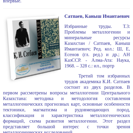
впервые.
Сатпаев, Каныш Имантаевич
Избранные труды. Т.3:
Проблемы металлогении и
минеральные ресурсы
Казахстан / Сатпаев, Каныш
Имантаевич; Ред. кол.: Ш, Е,
Есенов (гл. ред.) и др.; АН
КазССР. - Алма-Ата: Наука,
1968. – 328 с.: ил., портр
Третий том избранных
трудов академика К.И. Сатпаев
состоит из двух разделов. В
первом рассмотрены вопросы металлогении Центрального
Казахстана: методика и методология составления
металлогенических прогнозных карт, основные особенности
тектоники, магматизма и рудовмещающих пород,
классификация и характеристика металлогенических
формаций, схема развития металлогении. Этот раздел
представляет большой интерес с точки зрения
металлогенических исследований.