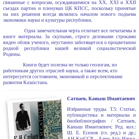
связанные с вопросам, осуждавшимися на ХХ, ХХI и XXII
съездах партии и пленумах ЦК КПСС, поскольку принятые
на них решения всегда являлись началом нового подъема
экономики науки и культуры республики.
Одна замечательная черта отличает все печатаемы в
книге материалы. За скупыми, строго деловыми строками
виден облик ученого, неустанно заботящегося о процветании
родной республики нашей великой социалистической
Родины.
Книги будет полезна не только геологам, но
работникам других отраслей науки, а также всем, кто
интересуется состоянием, экономикой и перспективами
развития Казахстана.
Сатпаев, Каныш Имантаевич
Избранные труды. Т.5: Статьи,
публицистика и материалы и
биобиблиографии / Сатпаев,
Каныш Имантаевич; Ред. кол.:
Ш. Е. Есенов (гл. ред.) и др.;
АН КазССР. - Алма-Ата: Наука,