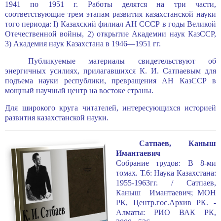
1941 по 1951 г. Работы делятся на три части,
соответствующие трем этапам разви­тия казахстанской науки
того периода: I) Казахский филиал АН СССР в годы Великой
Отечественной войны, 2) открытие Академии наук КазССР,
3) Академия наук Казахстана в 1946—1951 гг.
Публикуемые материалы свидетельствуют об
энергичных усилиях, прилагав­шихся К. И. Сатпаевым для
подъема науки республики, превращения АН КазССР в
мощный научный центр на востоке страны.
Для широкого круга читателей, интересующихся историей
развития казах­станской науки.
Сатпаев, Каныш
Имантаевич
Собрание трудов: В 8-ми
томах. Т.6: Наука Казахстана:
1955-1963гг. / Сатпаев,
Каныш Имантаевич; МОН
РК, Центр.гос.Архив РК. -
Алматы: РИО ВАК РК,