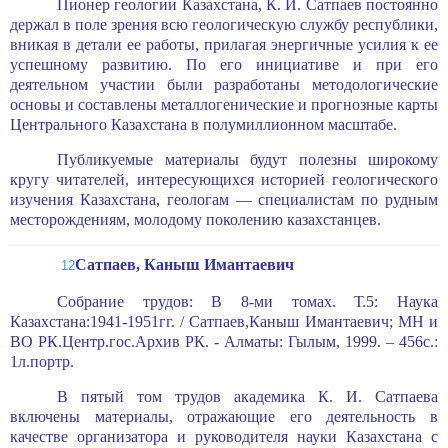
Пионер геологии Казахстана, К. И. Сатпаев постоянно
держал в поле зрения всю геологическую службу республики,
вникая в детали ее работы, прилагая энергичные усилия к ее
успешному развитию. По его инициативе и при его
деятельном участии были разработаны методологические
основы и составлены металлогенические и прогнозные карты
Центрального Казах­стана в полумиллионном масштабе.
Публикуемые материалы будут полезны широкому
кругу читателей, интересующихся историей геологического
изучения Казахстана, геоло­гам — специалистам по рудным
месторождениям, молодому поколению казахстанцев.
Сатпаев,
Каныш Имантаевич
12
Собрание трудов: В 8-ми томах. Т.5: Наука
Казахстана:1941-1951гг. / Сатпаев,Каныш Имантаевич; МН и
ВО РК.Центр.гос.Архив РК. - Алматы: Гылым, 1999. – 456с.:
1л.портр.
В пятый том трудов академика К. И. Сатпаева
включены материалы, отражаю­щие его деятельность в
качестве организатора и руководителя науки Казахстана с