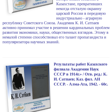
Казахстане, превра­тивших
некогда отсталую окраину
царской России в передовую
ин­дустриально - аграрную
республику Советского Союза. Академик К. И. Сатпаев
активно принимал участие в решении кардинальных проблем
развития экономики, науки, общественных взглядов. Этому в
немалой степени способствовал его талант пропагандиста и
попу­ляризатора научных знаний.
Результаты работ Казахского
филиала Академии Наук
СССР в 1914г.» / Отв. ред.: К.
И. Сатпаев; Каз. фил. АН
СССР. - Алма-Ата, 1942. - 60с.