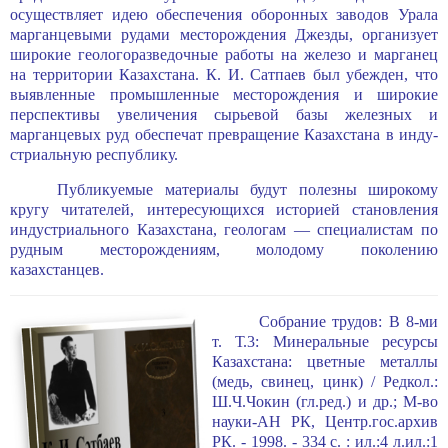
осуществля­ет идею обеспечения оборонных заводов Урала
марганцевыми рудами месторож­дения Джезды, организует
широкие геологоразведочные работы на железо и марганец
на территории Казахстана. К. И. Сатпаев был убежден, что
выявлен­ные промышленные месторождения и широкие
перспективы увеличения сырьевой базы железных и
марганцевых руд обеспечат превращение Казахстана в инду­
стриальную республику.
Публикуемые материалы будут полезны широкому
кругу читателей, интере­сующихся историей становления
индустриального Казахстана, геологам — спе­циалистам по
рудным месторождениям, молодому поколению
казахстанцев.
Собрание трудов: В 8-ми
т. Т.3: Минеральные ресурсы
Казахстана: цветные металлы
(медь, свинец, цинк) / Редкол.:
Ш.Ч.Чокин (гл.ред.) и др.; М-во
науки-АН РК, Центр.гос.архив
РК. - 1998. - 334 с. : ил.:4 л.ил.:1