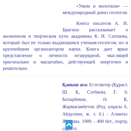
«Умом и молотком» —
международный девиз геологов.
Книга писателя А. И.
Брагина рассказывает о
жизненном и творческом пути академика К. И. Сатпаева,
который был не только выдающимся ученым-геологом, но и
крупнейшим организатором науки. Книга дает яркое
представление о личности незаурядной, мыслящей
оригинально и масштабно, действующей энергично и
решительно.
Қаныш аға:
Естеліктер (Құраст.
Ш. Қ. Сәтбаева, Ғ. 0.
Батырбеков, Ә. Қ.
Жармағамбетов; (Ред. алқасы А.
Абдуллин, ж. т. б.)
-
Алматы:
Жазушы, 1989.
-
400 бет., портр,
суретті.