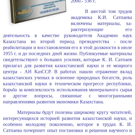
2000.- 536 с.
В шестой том трудов
академика К.И. Сатпаева
включены материалы, ха­
рактеризующие его
деятельность в качестве руководителя Академии наук
Казахстана во второй период президентства - после
реабилитации и восстанов­ления его в этой должности в июле
1955 г. и до последних дней жизни. Публику­емые материалы
свидетельствуют о больших усилиях, которые К. И. Сатпаев
прилагал для развития казахстанской науки и ее мощного
центра - АН КазССР. В работах нашли отражение вклад
казахстанских ученых в освое­ние природных богатств, роль
казахстанской науки в техническом про­грессе республики,
борьба за комплексность использования минерального сырья
и другие вопросы, связанные с многогранными
направлениями развития эко­номики Казахстана.
Материалы будут полезны широкому кругу читателей,
интересующихся исто­рией развития казахстанской науки, и
особенно молодому поколению, которое в трудах К. И.
Сатпаева почерпнет опыт постановки и решения научного и