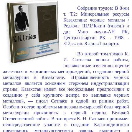
Собрание трудов: В 8-ми
т. Т.2: Минеральные ресурсы
Казахстана: черные металлы /
Редкол.: Ш.Ч.Чокин (гл.ред.) и
др.; М-во науки-АН РК,
Центр.гос.архив РК. - 1998. -
312 с.: ил.:8 л.ил.:1 л.портр.
Во второй том трудов К.
И. Сатпаева вошли работы,
посвященные изучению, оценке
железных и марганцевых месторождений, созданию черной
металлургии в Казахстане. «Промышленность черных
металлов является основным стержнем индустриализации
страны. Казахстан имеет все необходимые предпосылки к
соз­данию у себя крупного центра по выплавке черных
металлов», — писал Сатпаев в одной из ранних работ.
Особенно остро проблемы минерально-сырьевой базы черной
металлургии проявились в первый период Великой
Отечественной войны. В это время К. И. Сатпаев принимает
непосредственное участие в создании Ка­рагандинского
предельного металлургического завода, выдвигает и