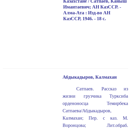
Казахстане / Сатпаев, Каныш
Имантаевич
;
АН КазССР. -
Алма-Ата : Изд-во АН
КазССР, 1946. - 18 с.
Абдыкадыров, Калмахан
Сатпаев. Рассказ из
жизни грузчика Турксиба
орденоносца Темирбека
Сатпаева/Абдыкадыров,
Калмахан; Пер. с каз. М.
Воронцова; Лит.обраб.