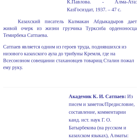
К.Павлова. - Алма-Ата:
КазГосиздат, 1937. – 47
c
.
Казахский писатель Калмакан Абдыкадыров дает
живой очерк из жизни грузчика Турксиба орденоносца
Темирбека Сатпаева.
Сатпаев является одним из героев труда, поднявшихся из
низового казахского аула до трибуны Кремля, где на
Всесоюзном совещании стахановцев товарищ Сталин пожал
ему руку.
Академик К. И. Сатпаев:
Из
писем и заметок/Предисловие,
со­ставление, комментарии
канд. ист. наук Г. О.
Батырбекова (на русском и
казахском языках), Алматы: