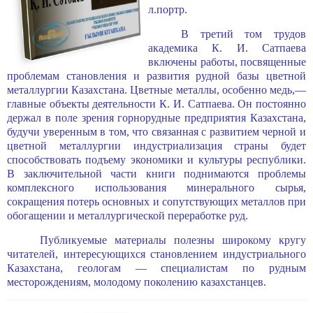
л.портр.
В третий том трудов
академика К. И. Сатпаева
включены работы, посвя­щенные
проблемам становления и развития рудной базы цветной
металлур­гии Казахстана. Цветные металлы, особенно медь,—
главные объекты дея­тельности К. И. Сатпаева. Он постоянно
держал в поле зрения горноруд­ные предприятия Казахстана,
будучи уверенным в том, что связанная с развитием черной и
цветной металлургии индустриализация страны будет
способствовать подъему экономики и культуры республики.
В заключи­тельной части книги поднимаются проблемы
комплексного использования минерального сырья,
сокращения потерь основных и сопутствующих ме­таллов при
обогащении и металлургической переработке руд.
Публикуемые материалы полезны широкому кругу
читателей, интере­сующихся становлением индустриального
Казахстана, геологам — спе­циалистам по рудным
месторождениям, молодому поколению казахстанцев.