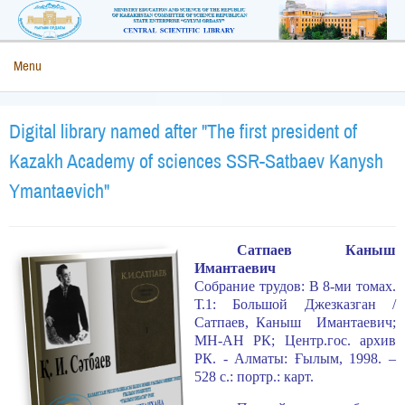
Menu
Digital library named after "The first president of
Kazakh Academy of sciences SSR-Satbaev Kanysh
Ymantaevich"
Сатпаев Каныш
Имантаевич
Собрание трудов: В 8-ми томах.
Т.1: Большой Джезказган /
Сатпаев, Каныш Имантаевич;
МН-АН РК; Центр.гос. архив
РК. - Алматы: Ғылым, 1998. –
528 с.: портр.: карт.