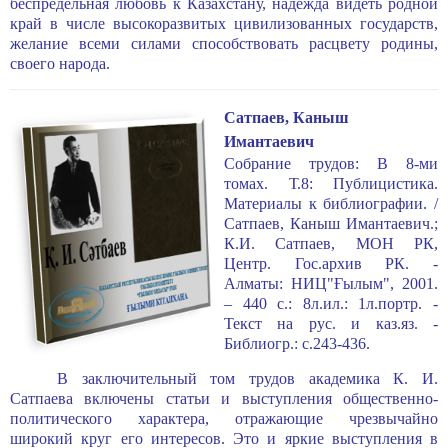
беспредельная любовь к Казахстану, надежда видеть родной
край в числе высокоразвитых цивилизованных государств,
желание всеми силами способствовать расцвету родины,
своего народа.
Сатпаев, Каныш
Имантаевич
Собрание трудов: В 8-ми
томах. Т.8: Публицистика.
Материалы к библиографии. /
Сатпаев, Каныш Имантаевич.;
К.И. Сатпаев, МОН РК,
Центр. Гос.архив РК. -
Алматы: НИЦ"Ғылым", 2001.
– 440 с.: 8л.ил.: 1л.портр. -
Текст на рус. и каз.яз. -
Библиогр.: с.243-436.
В заключительный том трудов академика К. И.
Сатпаева включены статьи и выступления общественно-
политического характера, отражаю­щие чрезвычайно
широкий круг его интересов. Это и яркие выступления в