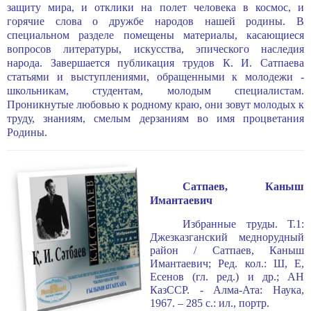
защиту мира, и отклики на полет человека в космос, и
горячие слова о дружбе народов нашей родины. В
специальном разделе помещены мате­риалы, касающиеся
вопросов литературы, искусства, эпического насле­дия
народа. Завершается публикация трудов К. И. Сатпаева
статьями и выступлениями, обращенными к молодежи -
школьникам, студентам, молодым специалистам.
Проникнутые любовью к родному краю, они зо­вут молодых к
труду, знаниям, смелым дерзаниям во имя процветания
Родины.
Сатпаев, Каныш
Имантаевич
Избранные труды. Т.1:
Джезказганский меднорудный
район / Сатпаев, Каныш
Имантаевич; Ред. кол.: Ш, Е,
Есенов (гл. ред.) и др.; АН
КазССР. - Алма-Ата: Наука,
1967. – 285 с.: ил., портр.