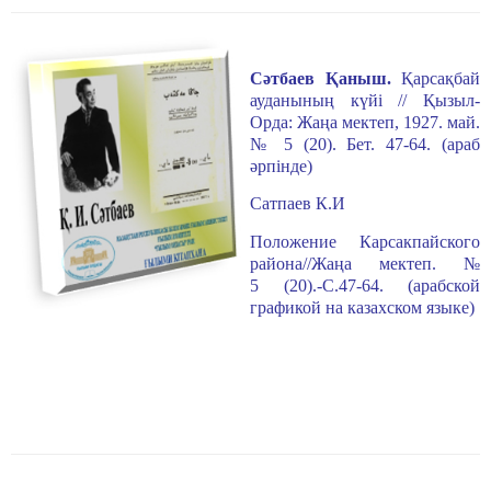
Сәтбаев Қаныш
.
Қарсақбай
ауданының күйі
//
Қызыл-
Орда:
Жа
ңа мектеп, 1927. май.
№ 5 (20). Бет. 47-64. (араб
әрпінде)
Сатпаев К.И
Положение Карсакпайского
района//
Жаңа мектеп. №
5
(20)
.-С.47-64. (арабской
графикой на казахском языке)