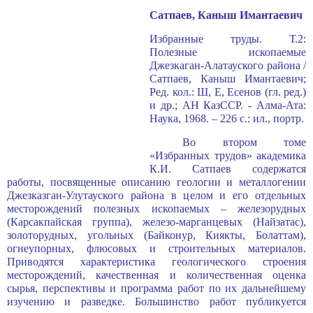
Сатпаев, Каныш Имантаевич
Избранные труды. Т.2:
Полезные ископаемые
Джезкаган-Алатауского района /
Сатпаев, Каныш Имантаевич;
Ред. кол.: Ш, Е, Есенов (гл. ред.)
и др.; АН КазССР. - Алма-Ата:
Наука, 1968. – 226 с.: ил., портр.
Во втором томе
«Избранных трудов» академика
К.И. Сатпаев содержатся
работы, посвященные описанию геологии и металлогении
Джезказган-Улутауского района в целом и его отдельных
месторождений полезных ископаемых – железорудных
(Карсакпайская группа), железо-марганцевых (Найзатас),
золоторудных, угольных (Байконур, Киякты, Болаттам),
огнеупорных, флюсовых и строительных материалов.
Приводятся характеристика геологического строения
месторождений, качественная и количественная оценка
сырья, перспективы и программа работ по их дальнейшему
изучению и разведке. Большинство работ публикуется