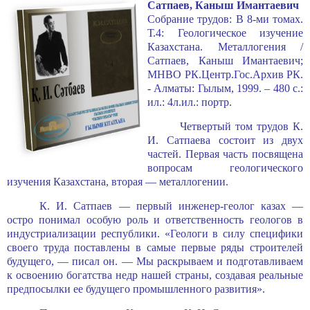
Сатпаев, Каныш Имантаевич
Собрание трудов: В 8-ми томах.
Т.4: Геологическое изучение
Казахстана. Металлогения /
Сатпаев, Каныш Имантаевич;
МНВО РК.Центр.Гос.Архив РК.
- Алматы: Гылым, 1999. – 480 с.:
ил.: 4л.ил.: портр.
Четвертый том трудов К.
И. Сатпаева состоит из двух
частей. Пер­вая часть посвящена
вопросам геологического
изучения Казахстана, вто­рая — металлогении.
К. И. Сатпаев — первый инженер-геолог казах —
остро понимал особую роль и ответственность геологов в
индустриализации республики. «Геологи в силу специфики
своего труда поставлены в самые первые ряды строите­лей
будущего, — писал он. — Мы раскрываем и подготавливаем
к освое­нию богатства недр нашей страны, создавая реальные
предпосылки ее бу­дущего промышленного развития».