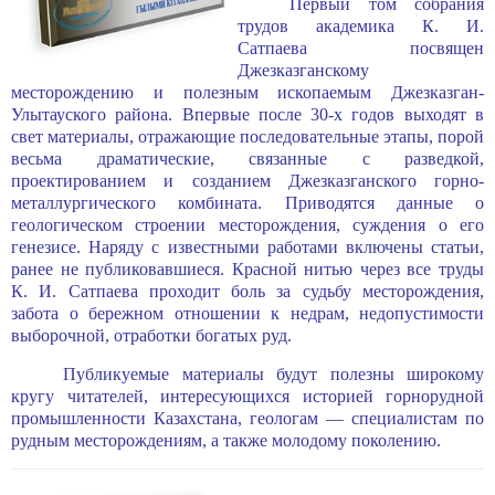
Первый том собрания
трудов академика К. И.
Сатпаева посвящен
Джезказганскому
месторождению и полезным ископаемым Джезказган-
Улытауского района. Впервые после 30-х годов выходят в
свет материалы, отра­жающие последовательные этапы, порой
весьма драматические, связанные с разведкой,
проектированием и созданием Джезказганского горно-
металлур­гического комбината. Приводятся данные о
геологическом строении место­рождения, суждения о его
генезисе. Наряду с известными работами вклю­чены статьи,
ранее не публиковавшиеся. Красной нитью через все труды
К. И. Сатпаева проходит боль за судьбу месторождения,
забота о береж­ном отношении к недрам, недопустимости
выборочной, отработки богатых руд.
Публикуемые материалы будут полезны широкому
кругу читателей, интересующихся историей горнорудной
промышленности Казахстана, гео­логам — специалистам по
рудным месторождениям, а также молодому поколению.