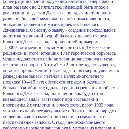
более рационально и обдуманно наметить генеральный
план разведок во 2 пятилетке, имеющей быть эпохой
реализации и здесь, в Джезказгане, задач постановки и
развития большой медеплавильной промышленности,
эпохой воплощении в жизнь проектов Большого
Джезказгана. Основную задачу - создание необходимой и
достаточно прочной рудной базы для первой очереди
Большого Джезказгана, с продукцией примерно в
150000
тоня
меди в год, можно считать в Джезказгане
решенной в итоге истекших 4 лет героической борьбы за
медь в недрах этого района; таблица запасов руд и меди
отчетливо говорит об этом? На 2 пятилетку, по существу,
остается продолжение той же задачи - всемерно увеличить
разведанные запасы металла в целях многолетнего
(порядка 10—15 лет) обеспечения рудами будущего
большого комбината; однако, сроки разрешения проблемы
Большого Джезказгана, постепенно как будто отод­
вигающиеся вдаль, заставляют при составлении
программы 2 пятилетки и, в частности, работ 1933 года,
учитывать наиболее актуальные и близкие цели, наряду с
общей боль­шой задачей приращения разведанных и
перспективных за­пасов. Отводя необходимое место
работам по переводу запасов руд и металла из категории