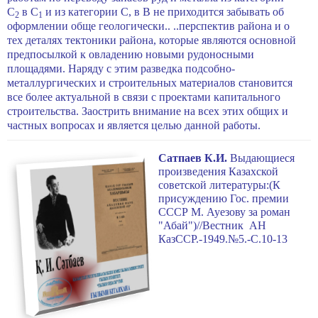
С
в
С
и из категории С, в В не приходится забывать об
2
1
оформлении обще геологически.. ..перспектив района и о
тех деталях тектоники района, которые являются основной
предпосылкой к овладению новыми рудоносными
площадями. Наряду с этим разведка подсобно-
металлургических и строительных материалов становится
все более актуальной в связи с проектами капитального
строительства. Заострить внимание на всех этих общих и
частных вопросах и является целью данной работы.
Сатпаев К.И.
Выдающиеся
произведения Казахской
советской литературы:(К
присуждению Гос. премии
СССР М. Ауезову за роман
"Абай")//Вестник АН
КазССР.-1949.№5.-С.10-13