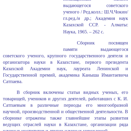
выдающегося советского
ученого / Ред.колл.: Ш.Ч.Чокин/
гл.ред./и др.; Академия наук
Казахской ССР. - Алматы:
Наука, 1965. – 262
c
.
Сборник посвящен
памяти выдающегося
советского ученого, крупного государственного деятеля и
организатора науки в Казахстане, первого президента
Казахской Академии наук, лауреата Ленинской и
Государственной премий, академика Каныша Имантаевича
Сатпаева.
В сборник включены статьи видных ученых, его
товарищей, учеников и других деятелей, работавших с К. И.
Сатпаевым в различные периоды его многообразной
научной, производственной и общественной деятельности. В
сборнике отражены также главнейшие этапы развития
ведущих отраслей науки в Казахстане, организации ряда
научных институтов и других научных учреждений.