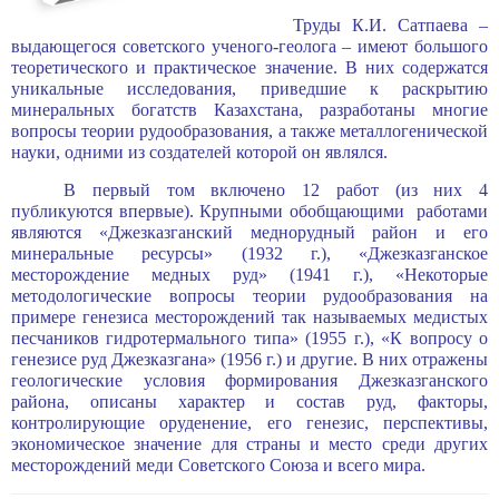
Труды К.И. Сатпаева –
выдающегося советского ученого-геолога – имеют большого
теоретического и практическое значение. В них содержатся
уникальные исследования, приведшие к раскрытию
минеральных богатств Казахстана, разработаны многие
вопросы теории рудообразования, а также металлогенической
науки, одними из создателей которой он являлся.
В первый том включено 12 работ (из них 4
публикуются впервые). Крупными обобщающими работами
являются «Джезказганский меднорудный район и его
минеральные ресурсы» (1932 г.), «Джезказганское
месторождение медных руд» (1941 г.), «Некоторые
методологические вопросы теории рудообразования на
примере генезиса месторождений так называемых медистых
песчаников гидротермального типа» (1955 г.), «К вопросу о
генезисе руд Джезказгана» (1956 г.) и другие. В них отражены
геологические условия формирования Джезказганского
района, описаны характер и состав руд, факторы,
контролирующие оруденение, его генезис, перспективы,
экономическое значение для страны и место среди других
месторождений меди Советского Союза и всего мира.