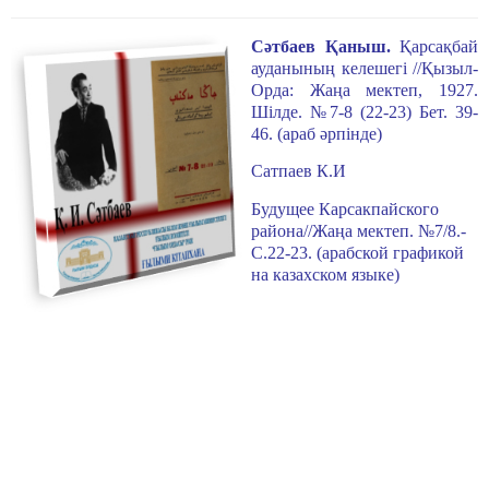
Сәтбаев Қаныш.
Қарсақбай
ауданының келешегі //Қызыл-
Орда: Жаңа мектеп, 1927.
Шілде. №7-8 (22-23) Бет. 39-
46. (араб әрпінде)
Сатпаев К.И
Будущее Карсакпайского
района//
Жаңа мектеп. №7/8.-
С.
22
-
23
. (арабской графикой
на казахском языке)