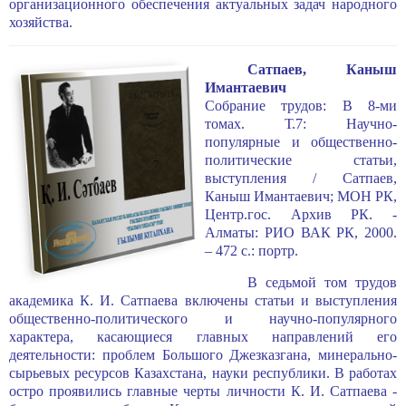
организаци­онного обеспечения актуальных задач народного
хозяйства.
Сатпаев, Каныш
Имантаевич
Собрание трудов: В 8-ми
томах. Т.7: Научно-
популярные и общественно-
политические статьи,
выступления / Сатпаев,
Каныш Имантаевич; МОН РК,
Центр.гос. Архив РК. -
Алматы: РИО ВАК РК, 2000.
– 472 с.: портр.
В седьмой том трудов
академика К. И. Сатпаева включены статьи и выс­тупления
общественно-политического и научно-популярного
характера, каса­ющиеся главных направлений его
деятельности: проблем Большого Джезказ­гана, минерально-
сырьевых ресурсов Казахстана, науки республики. В рабо­тах
остро проявились главные черты личности К. И. Сатпаева -