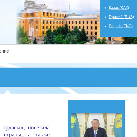
Қазақ (KAZ)
Русский (RUS)
English (ENG)
ение
 ордасы
», посетила
к страны, а также