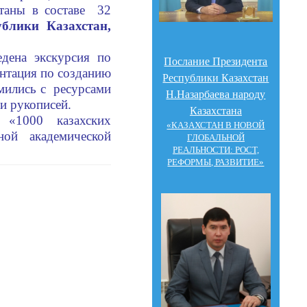
станы в составе 32
блики Казахстан,
дена экскурсия по
Послание Президента
ентация по созданию
Республики Казахстан
мились с ресурсами
Н.Назарбаева народу
и рукописей.
Казахстана
«1000 казахских
«КАЗАХСТАН В НОВОЙ
ой академической
ГЛОБАЛЬНОЙ
РЕАЛЬНОСТИ: РОСТ,
РЕФОРМЫ, РАЗВИТИЕ»