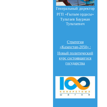
Генеральный директор
РГП «Ғылым ордасы»
Тультаев Бауржан
Тультаевич
Стратегия
«Казахстан-2050» :
Новый политический
курс состоявшегося
государства