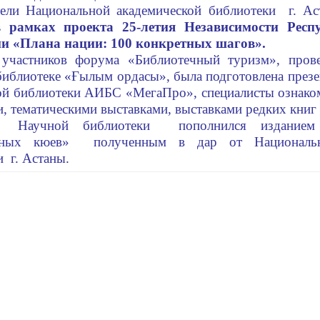
тели Национальной академической библиотеки г. А
в рамках проекта 25-летия Независимости Респу
и «Плана нации: 100 конкретных шагов».
частников форума «Библиотечный туризм», прове
иблиотеке «
Ғылым ордасы
», была подготовлена през
ой библиотеки АИБС «МегаПро», специалисты ознако
, тематическими выставками, выставками редких книг 
Научной библиотеки пополнился изданием 
нных кюев» полученным в дар от Национальн
 г. Астаны.