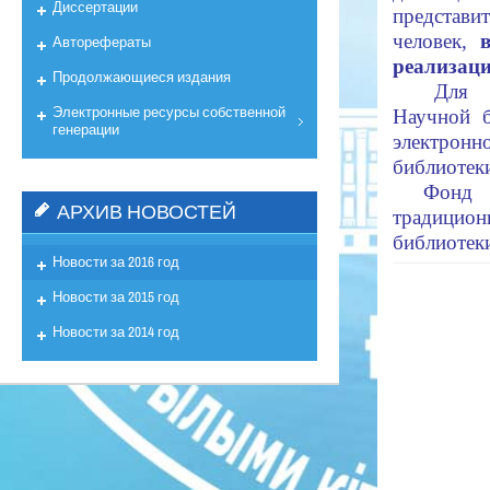
Диссертации
представи
человек,
Авторефераты
реализаци
Продолжающиеся издания
Для у
Электронные ресурсы собственной
Научной б
генерации
электронн
библиотеки
Фонд 
АРХИВ НОВОСТЕЙ
традицио
библиотеки
Новости за 2016 год
Новости за 2015 год
Новости за 2014 год