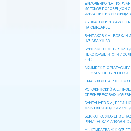
ЕРМОЛЕНКО Л.Н., КУРМА
ИСТОКОВ ПОЛОВЕЦКОЙ С
ИЗВАЯНИЕ ИЗ УРОЧИЩА 
КЫЗЛАСОВ И.Л. ХАРАКТЕ
НА СЫРДАРЬЕ
БАЙПАКОВ К.М., ВОЯКИН Д
НАЧАЛА XIII ВВ
БАЙПАКОВ К.М., ВОЯКИН Д.
НЕКОТОРЫЕ ИТОГИ ИССЛ
2012 Г
АКЫМБЕК Е. ОРТАҒАСЫРЛ
ҒҒ. ЖАТАТЫН ТҰРҒЫН ҮЙ
СМАГУЛОВ Е.А., ЯЦЕНКО 
РОГОЖИНСКИЙ А.Е. ПРО
СРЕДНЕВЕКОВЫХ КОЧЕВН
БАЙТАНАЕВ Б.А., ЁЛГИН
МАВЗОЛЕЯ ХОДЖИ АХМЕД
БЕКЖАН О. ЗНАЧЕНИЕ Н
РУНИЧЕСКИМ АЛФАВИТО
МЫКТЫБАЕВА Ж.К. ОТЧЕ