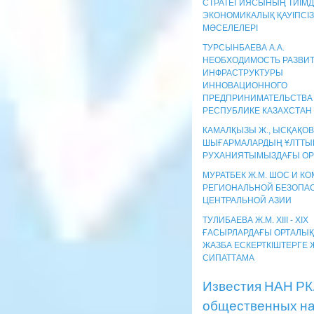
СТРАТЕГИЯСЫНЫҢ ТИІМДІ
ЭКОНОМИКАЛЫҚ ҚАУІПСІЗ
МӘСЕЛЕЛЕРІ
ТУРСЫНБАЕВА А.А.
НЕОБХОДИМОСТЬ РАЗВИ
ИНФРАСТРУКТУРЫ
ИННОВАЦИОННОГО
ПРЕДПРИНИМАТЕЛЬСТВА
РЕСПУБЛИКЕ КАЗАХСТАН
КАМАЛҚЫЗЫ Ж., ЫСҚАҚОВА
ШЫҒАРМАЛАРДЫҢ ҰЛТТЫ
РУХАНИЯТЫМЫЗДАҒЫ О
МУРАТБЕК Ж.М. ШОС И К
РЕГИОНАЛЬНОЙ БЕЗОПА
ЦЕНТРАЛЬНОЙ АЗИИ
ТУЛИБАЕВА Ж.М. ХІІІ - ХІХ
ҒАСЫРЛАРДАҒЫ ОРТАЛЫҚ
ЖАЗБА ЕСКЕРТКІШТЕРГЕ
СИПАТТАМА
Известия НАН РК
общественных нау