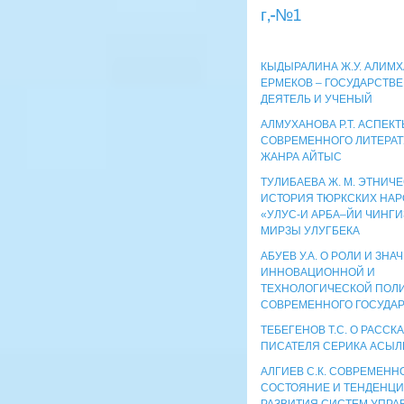
г,-№1
КЫДЫРАЛИНА Ж.У. АЛИМ
ЕРМЕКОВ – ГОСУДАРСТВ
ДЕЯТЕЛЬ И УЧЕНЫЙ
АЛМУХАНОВА Р.Т. АСПЕК
СОВРЕМЕННОГО ЛИТЕРАТ
ЖАНРА АЙТЫС
ТУЛИБАЕВА Ж. М. ЭТНИЧ
ИСТОРИЯ ТЮРКСКИХ НАР
«УЛУС-И АРБА–ЙИ ЧИНГИ
МИРЗЫ УЛУГБЕКА
АБУЕВ У.А. О РОЛИ И ЗН
ИННОВАЦИОННОЙ И
ТЕХНОЛОГИЧЕСКОЙ ПОЛ
СОВРЕМЕННОГО ГОСУДА
ТЕБЕГЕНОВ Т.С. О РАССК
ПИСАТЕЛЯ СЕРИКА АСЫЛ
АЛГИЕВ С.К. СОВРЕМЕНН
СОСТОЯНИЕ И ТЕНДЕНЦ
РАЗВИТИЯ СИСТЕМ УПРА