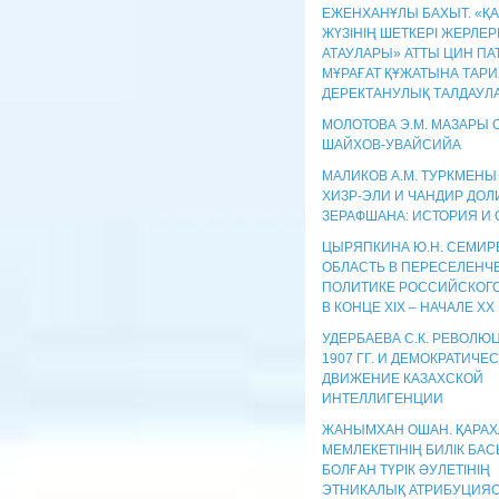
ЕЖЕНХАНҰЛЫ БАХЫТ. «ҚА
ЖҮЗІНІҢ ШЕТКЕРІ ЖЕРЛЕР
АТАУЛАРЫ» АТТЫ ЦИН П
МҰРАҒАТ ҚҰЖАТЫНА ТАРИ
ДЕРЕКТАНУЛЫҚ ТАЛДАУЛ
МОЛОТОВА Э.М. МАЗАРЫ
ШАЙХОВ-УВАЙСИЙА
МАЛИКОВ А.М. ТУРКМЕНЫ
ХИЗР-ЭЛИ И ЧАНДИР ДО
ЗЕРАФШАНА: ИСТОРИЯ И
ЦЫРЯПКИНА Ю.Н. СЕМИР
ОБЛАСТЬ В ПЕРЕСЕЛЕНЧ
ПОЛИТИКЕ РОССИЙСКОГ
В КОНЦЕ XIX – НАЧАЛЕ XX 
УДЕРБАЕВА С.К. РЕВОЛЮЦ
1907 ГГ. И ДЕМОКРАТИЧЕ
ДВИЖЕНИЕ КАЗАХСКОЙ
ИНТЕЛЛИГЕНЦИИ
ЖАНЫМХАН ОШАН. ҚАРАХ
МЕМЛЕКЕТІНІҢ БИЛІК БА
БОЛҒАН ТҮРІК ӘУЛЕТІНІҢ
ЭТНИКАЛЫҚ АТРИБУЦИЯ