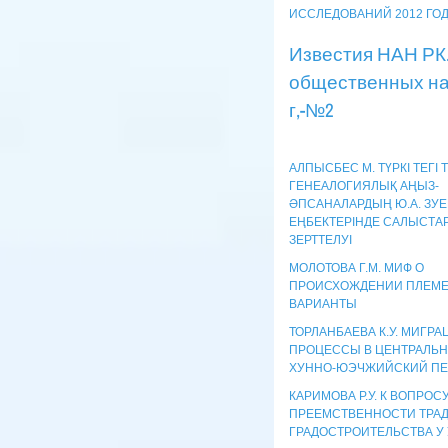
ИССЛЕДОВАНИЙ 2012 ГО
Известия НАН РК
общественных нау
г,-№2
АЛПЫСБЕС М. ТҮРКІ ТЕГІ 
ГЕНЕАЛОГИЯЛЫҚ АҢЫЗ-
ӘПСАНАЛАРДЫҢ Ю.А. ЗУЕ
ЕҢБЕКТЕРІНДЕ САЛЫСТА
ЗЕРТТЕЛУІ
МОЛОТОВА Г.М. МИФ О
ПРОИСХОЖДЕНИИ ПЛЕМЕ
ВАРИАНТЫ
ТОРЛАНБАЕВА К.У. МИГР
ПРОЦЕССЫ В ЦЕНТРАЛЬН
ХУННО-ЮЭЧЖИЙСКИЙ П
КАРИМОВА Р.У. К ВОПРОСУ
ПРЕЕМСТВЕННОСТИ ТРА
ГРАДОСТРОИТЕЛЬСТВА У