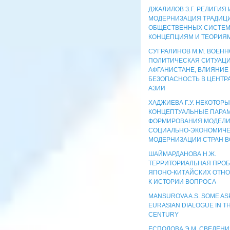
ДЖАЛИЛОВ З.Г. РЕЛИГИЯ 
МОДЕРНИЗАЦИЯ ТРАДИЦ
ОБЩЕСТВЕННЫХ СИСТЕМ:
КОНЦЕПЦИЯМ И ТЕОРИЯ
СУГРАЛИНОВ М.М. ВОЕНН
ПОЛИТИЧЕСКАЯ СИТУАЦИ
АФГАНИСТАНЕ, ВЛИЯНИЕ
БЕЗОПАСНОСТЬ В ЦЕНТР
АЗИИ
ХАДЖИЕВА Г.У. НЕКОТОР
КОНЦЕПТУАЛЬНЫЕ ПАРА
ФОРМИРОВАНИЯ МОДЕЛ
СОЦИАЛЬНО-ЭКОНОМИЧ
МОДЕРНИЗАЦИИ СТРАН В
ШАЙМАРДАНОВА Н.Ж.
ТЕРРИТОРИАЛЬНАЯ ПРОБ
ЯПОНО-КИТАЙСКИХ ОТН
К ИСТОРИИ ВОПРОСА
MANSUROVA A.S. SOME AS
EURASIAN DIALOGUE IN TH
CENTURY
ЕСПОЛОВА Э.М. СВЕДЕН