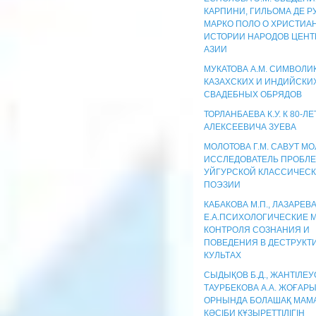
КАРПИНИ, ГИЛЬОМА ДЕ Р
МАРКО ПОЛО О ХРИСТИА
ИСТОРИИ НАРОДОВ ЦЕНТ
АЗИИ
МУКАТОВА А.М. СИМВОЛИ
КАЗАХСКИХ И ИНДИЙСКИ
СВАДЕБНЫХ ОБРЯДОВ
ТОРЛАНБАЕВА К.У. К 80-
АЛЕКСЕЕВИЧА ЗУЕВА
МОЛОТОВА Г.М. САВУТ МО
ИССЛЕДОВАТЕЛЬ ПРОБЛ
УЙГУРСКОЙ КЛАССИЧЕС
ПОЭЗИИ
КАБАКОВА М.П., ЛАЗАРЕВ
Е.А.ПСИХОЛОГИЧЕСКИЕ 
КОНТРОЛЯ СОЗНАНИЯ И
ПОВЕДЕНИЯ В ДЕСТРУКТ
КУЛЬТАХ
СЫДЫҚОВ Б.Д., ЖАНТІЛЕУОВ
ТАУРБЕКОВА А.А. ЖОҒАРЫ
ОРНЫНДА БОЛАШАҚ МАМ
КӘСІБИ ҚҰЗЫРЕТТІЛІГІН