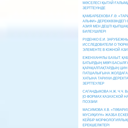
МӘСЕЛЕСІ ҚЫТАЙ ҒАЛЫМ
ЗЕРТТЕУІНДЕ
ҚАМБАРБЕКОВА Ғ.Ә. «ТАР
АЛЬФИ» ДЕРЕККӨЗІНДЕГІ
АЗИЯ МЕН ДЕШТІ ҚЫПШАҚ
БИЛЕУШІЛЕРІ
РУДЕНКО Е.И. ЗАРУБЕЖН
ИССЛЕДОВАТЕЛИ О ТЮРК
ЭЛЕМЕНТЕ В ЮЖНОЙ АЗИ
ЕЖЕНХАНҰЛЫ БАХЫТ. ҚА
БАТЫРДЫҢ МӨРІ БАСЫЛҒ
ҚАРАҚАЛПАҚТАРДЫҢ ЦИН
ПАТШАЛЫҒЫНА ЖОЛДАҒАН
ХАТЫНА ТАРИХИ-ДЕРЕКТ
ЗЕРТТЕУЛЕР
САГАНДЫКОВА Н.Ж. Ч.Ч. 
[О ФОРМАХ КАЗАХСКОЙ 
ПОЭЗИИ
МАСИМОВА Х.В. «ТӘВАРИ
МУСИҚИУН» ЖАЗБА ЕСКЕР
КЕЙБІР МОРФОЛОГИЯЛЫҚ
ЕРЕКШЕЛІКТЕРІ