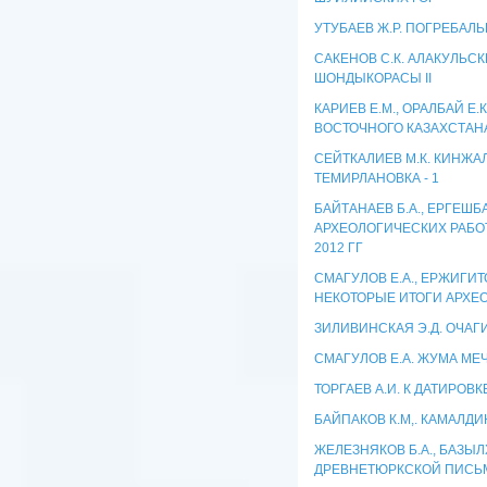
УТУБАЕВ Ж.Р. ПОГРЕБА
САКЕНОВ С.К. АЛАКУЛЬ
ШОНДЫКОРАСЫ II
КАРИЕВ Е.М., ОРАЛБАЙ Е
ВОСТОЧНОГО КАЗАХСТАН
СЕЙТКАЛИЕВ М.К. КИНЖА
ТЕМИРЛАНОВКА - 1
БАЙТАНАЕВ Б.А., ЕРГЕШБ
АРХЕОЛОГИЧЕСКИХ РАБОТ
2012 ГГ
СМАГУЛОВ Е.А., ЕРЖИГИТ
НЕКОТОРЫЕ ИТОГИ АРХЕО
ЗИЛИВИНСКАЯ Э.Д. ОЧА
СМАГУЛОВ Е.А. ЖУМА МЕ
ТОРГАЕВ А.И. К ДАТИРОВК
БАЙПАКОВ К.М,. КАМАЛД
ЖЕЛЕЗНЯКОВ Б.А., БАЗЫЛ
ДРЕВНЕТЮРКСКОЙ ПИСЬМ