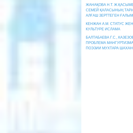
ЖАНАҚОВА Н.Т. Ж.ҚАСЫМ
СЕМЕЙ ҚАЛАСЫНЫҢ ТАР
АЛҒАШ ЗЕРТТЕГЕН ҒАЛЫ
КЕНЖАН А.М. СТАТУС ЖЕ
КУЛЬТУРЕ ИСЛАМА
БАЛТАБАЕВА Г.С., КАЗЕЗОВ
ПРОБЛЕМА МАНГУРТИЗМА
ПОЭЗИИ МУХТАРА ШАХАН