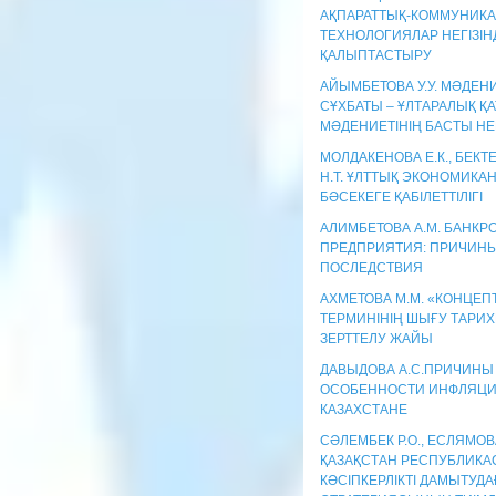
АҚПАРАТТЫҚ-КОММУНИК
ТЕХНОЛОГИЯЛАР НЕГІЗІН
ҚАЛЫПТАСТЫРУ
АЙЫМБЕТОВА У.У. МӘДЕН
СҰХБАТЫ – ҰЛТАРАЛЫҚ Қ
МӘДЕНИЕТІНІҢ БАСТЫ НЕГ
МОЛДАКЕНОВА Е.К., БЕК
Н.Т. ҰЛТТЫҚ ЭКОНОМИКА
БӘСЕКЕГЕ ҚАБІЛЕТТІЛІГІ
АЛИМБЕТОВА А.М. БАНКР
ПРЕДПРИЯТИЯ: ПРИЧИНЫ
ПОСЛЕДСТВИЯ
АХМЕТОВА М.М. «КОНЦЕП
ТЕРМИНІНІҢ ШЫҒУ ТАРИ
ЗЕРТТЕЛУ ЖАЙЫ
ДАВЫДОВА А.С.ПРИЧИНЫ
ОСОБЕННОСТИ ИНФЛЯЦИ
КАЗАХСТАНЕ
СӘЛЕМБЕК Р.О., ЕСЛЯМОВА
ҚАЗАҚСТАН РЕСПУБЛИК
КӘСІПКЕРЛІКТІ ДАМЫТУДА