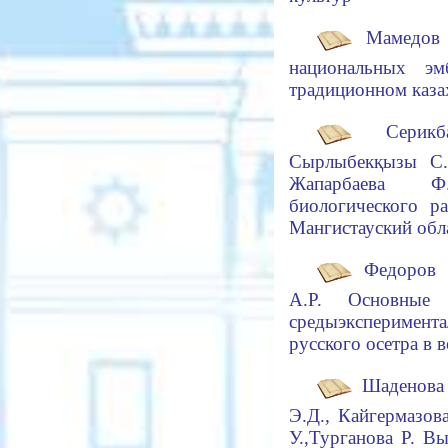
Мамедов
национальных эм
традиционном каз
Серикба
Сырлыбекқызы С.
Жапарбаева Ф
биологического р
Мангистауский об
Федоров Е
А.Р.
Основные х
среды
эксперимен
русского осетра в 
Шаденова 
Э.Д., Кайгермазо
У.,
Турганова Р.
Выд