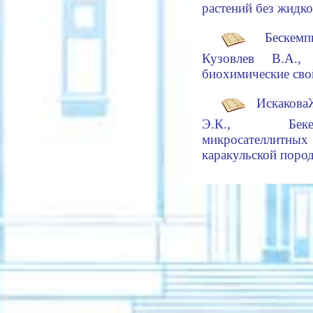
растений без жидко
Бескемпи
Кузовлев В.А.,
биохимические сво
И
скакова
Э.К., Бекета
микросателлит
каракульской пород