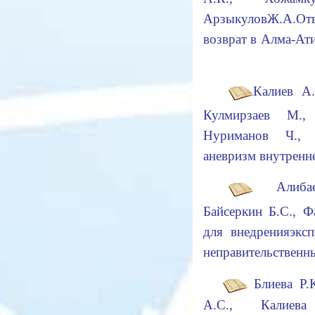
АрзыкуловЖ.А.О
возврат в Алма-А
Калиев А
Кулмирзаев М.,
Нуриманов Ч.
аневризм внутренн
Алиб
Бай
с
еркин
Б.С., Ф
для внедрения
экс
неправительственн
Блиева Р.К
А.С., Калие