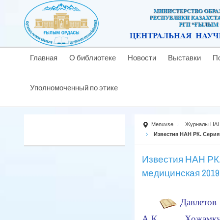
Главная
О библиотеке
Новости
Выставки
П
Уполномоченный по этике
Menuvse
Журналы НАН
Известия НАН РК. Серия
Известия НАН РК.
медицинская 201
Давлетов
А.К., Хожамк