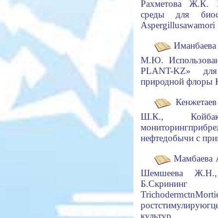
Рахметова Ж.К. 
среды для биоси
Aspergillus
awamori
Иманбаева 
М.Ю.
Использова
PLANT-KZ» для 
природной флоры
Кенжетаев
Ш.К., Койба
мониторинг
прибр
нефтедобычи с пр
Мамбаева А
Шемшеева Ж.Н.,
Б.Скрининг
Trichodermct
nMortie
ростстимулируюгц
культур