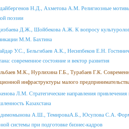
дайбергенов Н.Д., Ахметова А.М. Религиозные мотив
кой поэзии
избаева Д.Ж., Шойбекова А.Ж. К вопросу культуроло
икации М.М. Бахтина
айдар У.С., Бельгибаев А.К., Несипбеков Е.Н. Гостини
тана: современное состояние и вектор развития
льбаев М.К., Нурлихина Г.Б., Турабаев Г.К. Современ
ционной инфраструктуры малого предпринимательства
кенова Л.М. Стратегические направления привлечения 
ленность Казахстана
димомынова А.Ш., ТемироваА.Б., Юсупова С.А. Фор
рной системы при подготовке бизнес-кадров