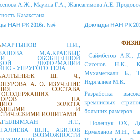
сенова А.Ж., Мауина Г.А., Жансагимова А.Е. Продово
сность Казахстана
ды НАН РК 2016г. №4
Доклады НАН РК 201
ФИЗИ
МАРТЫНОВ Н.И.,
ЗАНОВА М.А.КРАЕВЫЕ
Саймбетов А.К., 
АЧИ ОБОБЩЕННОЙ
СКОЙ ДЕФОРМАЦИИ
Сисенов Н.К., К
ЙНО - УПРУГОГО ТЕЛА
Мухаметкали Б., Т
АЛТЫНБЕК Ш. Ч.,
Нұргалиев М.К.
ОНУРОВА А. О. ИЗУЧЕНИЕ
ИЯНИЯ СОСТАВА
Разработка высоко
ТОСОДЕРЖАЩИХ
СТВОРОВ НА
кремниевых стрипо
РБЦИЮ ЗОЛОТА
ИРОДНЫМИ И
больших размеров
ЕТИЧЕСКИМИ ИОНИТАМИ
ГЫЛЫМХАН Н.Т.,
Полещук
OХ,
Дед
ГАЛИЕВА Ш.Н., АБИЛОВ
Ермаханов М.Н., Са
А. ВОЗМОЖНОСТИ
ЛЬЗОВАНИЯ