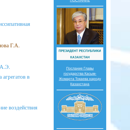
ПОСЛАНИЕ
иссипативная
ова Г.А.
ПРЕЗИДЕНТ РЕСПУБЛИКИ
КАЗАХСТАН
 А.Э.
Послание Главы
государства Касым-
 агрегатов в
Жомарта Токаева народу
Казахстана
ние воздействия