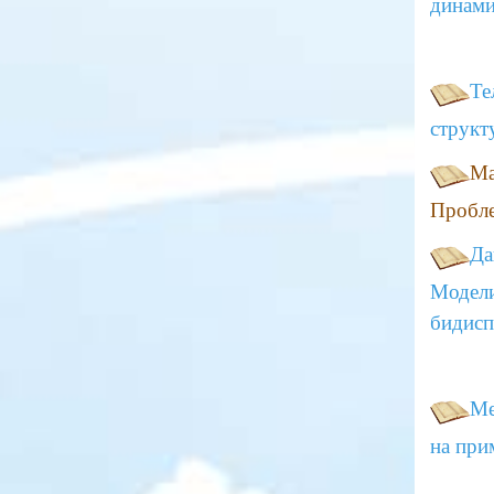
динами
Те
структ
Ма
Пробле
Да
Модели
бидисп
Ме
на при