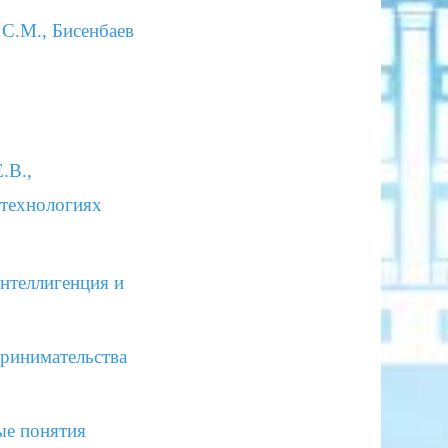
 С.М., Бисенбаев
.В.,
 технологиях
интеллигенция и
ринимательства
ые понятия