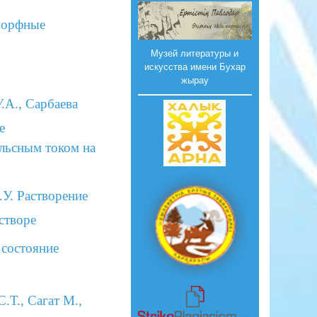
оморфные
Музей литературы и
искусства имени Бухар
жырау
.А., Сарбаева
е
льсным током на
.У. Растворение
створе
 состояние
.Т., Сагат М.,