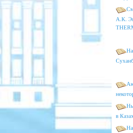
См
А.К. Э
THER
На
Суханб
Аю
некото
Ны
в Каза
На