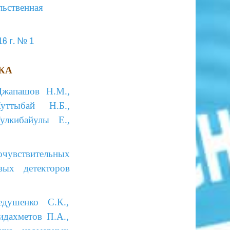
льственная
6 г. № 1
КА
Джапашов Н.М.,
уттыбай Н.Б.,
улкибайулы Е.,
чувствительных
вых детекторов
ушенко С.К.,
идахметов П.А.,