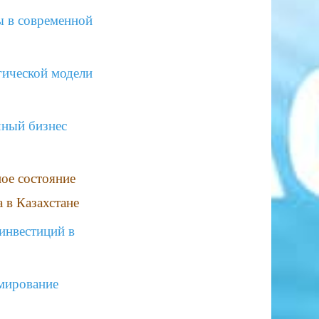
ы в современной
гической модели
чный бизнес
ное состояние
 в Казахстане
инвестиций в
мирование