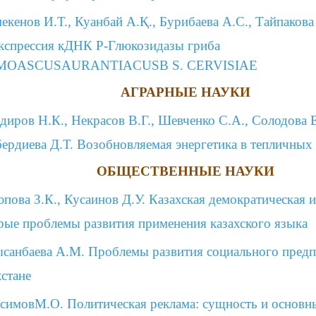
екенов И.Т., Куанбай А.Қ., Бурибаева А.С., Тайпакова
кспрессия кДНК Р-Глюкозидазы гриба
MOASCUSAURANTIACUSВ S. CERVISIAE
АГРАРНЫЕ НАУКИ
диров Н.К., Некрасов В.Г., Шевченко С.А., Солодова Е
ердиева Д.Т. Возобновляемая энергетика в тепличных
ОБЩЕСТВЕННЫЕ НАУКИ
пова З.К., Кусаинов Д.У. Казахская демократическая 
рые проблемы развития применения казахского языка
санбаева А.М. Проблемы развития социального предп
хстане
симовМ.О. Политическая реклама: сущность и основн