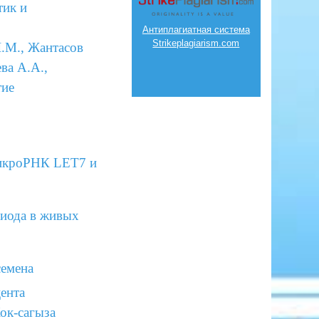
тик и
Антиплагиатная система
Strikeplagiarism.com
.М., Жантасов
ва А.А.,
тие
 микроРНК LET7 и
 иода в живых
семена
цента
ок-сагыза