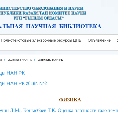
Полнотекстовые электронные ресурсы ЦНБ
Объявление
se
Журналы НАН РК
Доклады НАН РК
ды НАН РК
ды НАН РК 2016г. №2
ФИЗИКА
ечин Л.М., Конысбаев Т.К. Оценка плотности гало тем