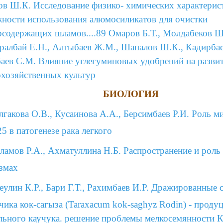
в Ш.К. Исследование физико- химических характерис
ности использования алюмосиликатов для очистки
содержащих шламов....89 Омаров Б.Т., Молдабеков Ш
Оралбай Е.Н., Алтыбаев Ж.М., Шапалов Ш.К., Кадирбае
аев С.М. Влияние углегуминовых удобрений на разви
охозяйственных культур
БИОЛОГИЯ
лгакова О.В., Кусаинова А.А., Берсимбаев Р.И. Роль
5 в патогенезе рака легкого
ламов Р.А., Ахматуллина Н.Б. Распространение и роль
змах
еулин К.Р., Бари Г.Т., Рахимбаев И.Р. Дражированные 
чика кок-сагыза (Taraxacum kok-saghyz Rodin) - проду
льного каучука. решение проблемы мелкосемянности К