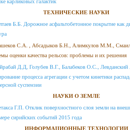
ке карликовых галактик
ТЕХНИЧЕСКИЕ НАУКИ
лтаев Б.Б. Дорожное асфальтобетонное покрытие как д
ура
шеков С.А. , Абсадыков Б.Н., Алимкулов М.М., Смаил
мы оценки качества рельсов: проблемы и их решения
йрабай Д.Д, Голубев В.Г., Балабеков О.С., Левданский
рование процесса агрегации с учетом кинетики распада
ерсной суспензии
НАУКИ О ЗЕМЛЕ
такса Г.П. Отклик поверхностного слоя земли на внеш
мере сирийских событий 2015 года
ИНФОРМАЦИОННЫЕ ТЕХНОЛОГИИ