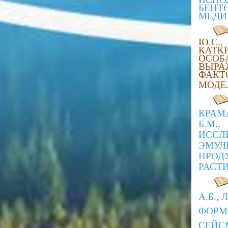
БЕН
МЕДИ
Ю.С
КАТКЕ
ОСОБ
ВЫРА
ФАКТ
МОДЕ
КРАМ
Б.М.
ИССЛ
ЭМУ
ПРОД
РАСТ
А.Б.,
ФОРМ
СЕЙС