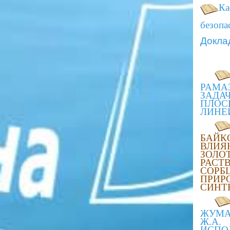
Ка
безопа
Докла
РАМА
ЗАД
ПЛО
ЛИНЕ
БАЙК
ВЛ
ЗОЛО
РА
СО
ПР
СИНТ
ЖУМА
Ж.
ИСПО