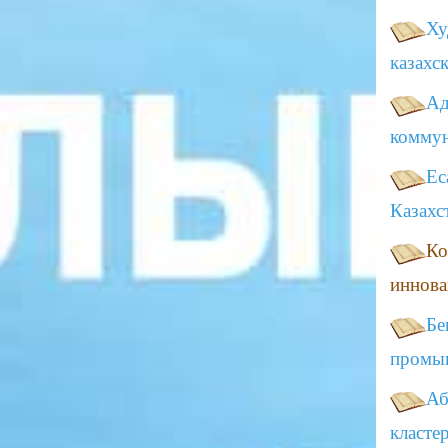
Ху
казахс
Ад
коммун
Ес
Казахс
Ко
иннова
Бе
промыш
Аб
класте