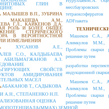
НуруллаевМ.А.
Оцен
ТОНИТОВЫХ ГЛИН В
мессбауэровских
ЦИНЕ
МАЛЫШЕВ В.П., ЗУБРИНА
тетраоксоферрат
., МАКАШЕВА А.М.,
ADFпакета
ЕВА Г.Л., КАЙКЕНОВ Д.А.
АЯ РОЛЬ И БОЛЕЕ ОБЩЕЕ
ТЕХНИЧЕСКИ
ЖЕНИЕ СТЕРИЧЕСКОГО
ОРА В ВЕРОЯТНОСТНОЙ
Машеков С.А., Аб
ЛИ ИЗМЕЛЬЧЕНИЯ
Алимкулов М.М., 
ХУСАНОВ А.Е.,
Проблемы сварки 
АЛЕВ С.О., КАЛДЫБАЕВА
решение путем
, АБИЛЬМАГЖАНОВ А.З.
ЕДОВАНИЕ
разработки перспек
ЛЬГИРУЮЩИХ СВОЙСТВ
индукционной сварки
УКТОВ АМИДИРОВАНИЯ
ИТЕЛЬНЫХ МАСЕЛ
Машеков С.А., Аб
АБАКАНОВ Т., САДЫКОВА
Алимкулов М.М., 
 ЛИ А.Н., СТЕПАНЕНКО Н.П.
Проблемы сварки 
АЛИЗОВАННАЯ ОЦЕНКА
решение путем
МОПОТЕНЦИАЛА(MMAX) ЗЕМНОЙ