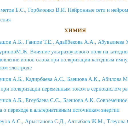
метов Б.С., Горбаченко В.И. Нейронные сети и нейр
ления
ХИМИЯ
ешов А.Б., Гаипов Т.Е., Адайбекова А.А., Абувалиева У
ЖуриновМ.Ж. Влияние ультразвукового поля на катодно
новление ионов олова при поляризации катодным импу
вом электроде
ешов А.Б., Кадирбаева А.С., Баешова А.К., Абилова М
 при поляризации переменным током в сернокислом ра
ешов А.Б., Егеубаева С.С., Баешова А.К. Современное
а о переходе к альтернативным источникам энергии
еуов А.С., Арыстанова С.Д., Алтыбаев Ж.М., Тлеуова С