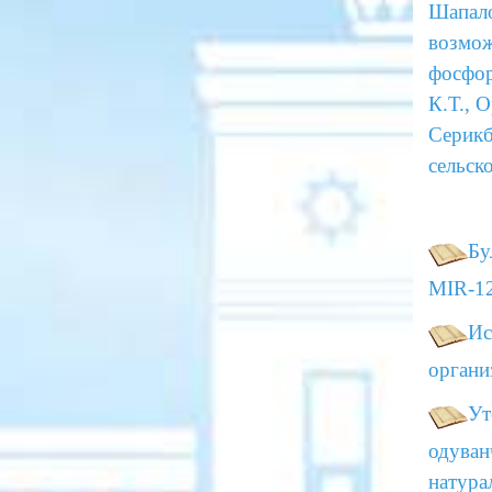
Шапало
возмож
фосфор
К.Т., 
Серикб
сельск
Бу
MIR-12
Ис
органи
Ут
одуван
натура