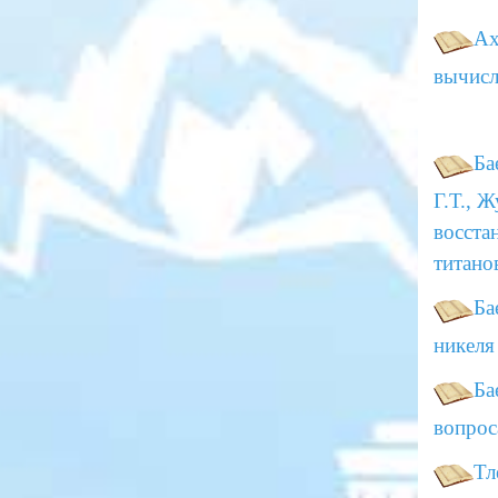
Ах
вычис
Ба
Г.Т., 
восста
титано
Ба
никеля
Ба
вопрос
Тл