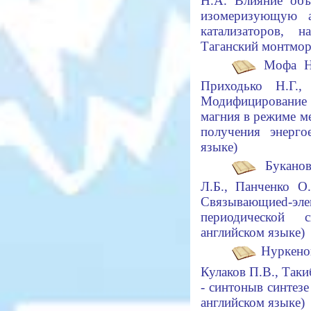
Н
.
А.
Влияние объе
изомеризующую а
катализаторов, 
Таганский монтмо
Мофа Н.Н
Приходько Н.Г.
Модифицирование
магния в режиме м
получения энерг
языке)
Буканов
Л.Б., Панченко О
Связывающие
d
-эл
периодической 
английском языке)
Нуркено
Кулаков
П.В., Таки
- синтоны
в синтез
английском язык