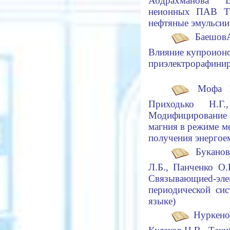
Абдрахманова 
неионных ПАВ Т
нефтяные эмульси
Баешов
Влияние купроион
при
электрорафинир
Мофа Н
Приходько Н.Г.
Модифицирование
магния в режиме м
получения энерго
Буканова
Л.Б., Панченко О
Связывающие
d
-эл
периодической си
языке)
Нуркено