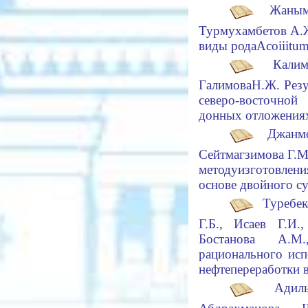
Жанымх
Турмухамбе
то
в А.
виды рода
Acoiiitu
Калима
Га
ли
мова
Н.Ж.
Резу
северо-восточно
донных отложениях
Джанм
Сейтмагзимова Г.М
методу
изготовлени
основе двойного 
Туребе
Г.Б., Исаев Г.И.
Бостанова А.М
рационального ис
нефтепереработки 
Ад
ил