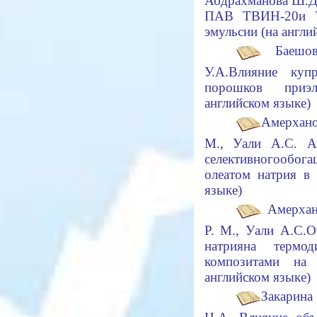
Абдрахманова Ш.
Д
ПАВ ТВИН-20
и 
эмульсии (на англ
Баешо
У.А.
Влияние куп
порошков при
э
английском языке)
Амерхано
М., Уа
л
и А.С
.
Ан
селективного
обог
олеатом натрия в
языке)
Амерхан
Р. М., Уали А.С.
О
натрия
на термод
композитами на 
английском языке)
Закарина