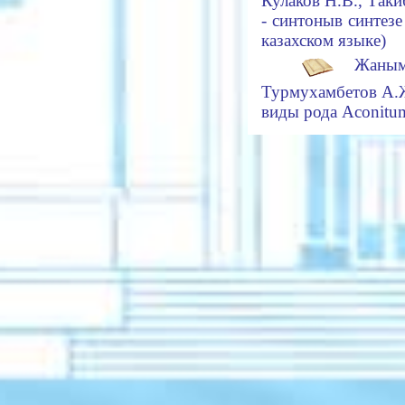
Кулаков Н.В., Таки
- синтоны
в синтез
казахском языке)
Жанымх
Турмухамбетов А
.
виды рода
Aconitu