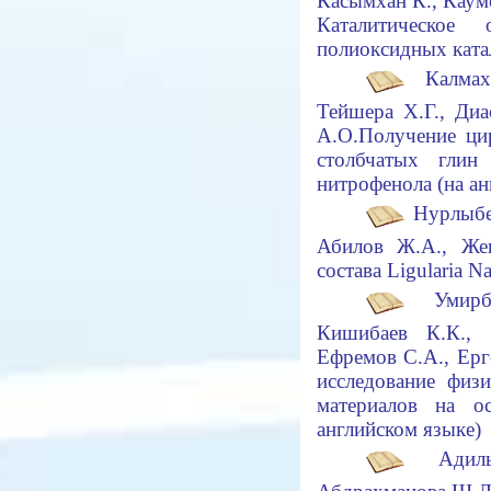
Касымхан К., Каум
Каталитическое
полиоксидных ката
Калмаха
Тейшера Х.Г., Ди
А.О.
Получение ци
столбчатых глин
нитрофенола (на а
Нурлыбе
Абилов
Ж
.А
., Ж
состава
Ligularia
Na
Умирб
К
ишиб
аев
К.К.,
Ефремов С.А., Ерг
исследование физ
материалов на ос
английском языке)
Ад
ил