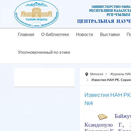
Главная
О библиотеке
Новости
Выставки
П
Уполномоченный по этике
Menuvse
Журналы НАН
Известия НАН РК. Серия
Известия НАН РК.
№4
Байжу
Ксандопуло Г., 