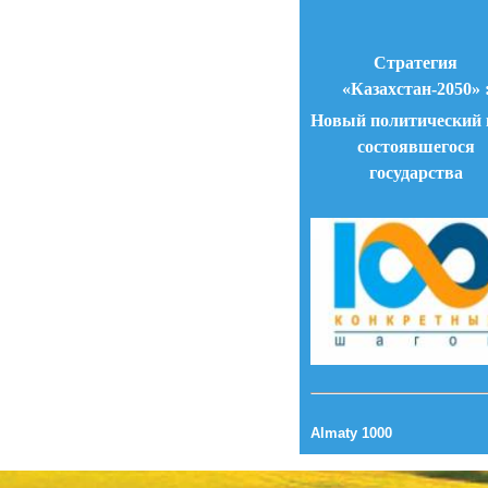
Стратегия
«Казахстан-2050» 
Новый политический 
состоявшегося
государства
Almaty 1000