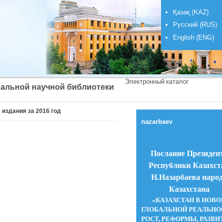
Қазақ (KAZ)
Русский (RUS)
English (ENG)
Электронный каталог
альной научной библиотеки
издания за 2016 год
nazarbaev
Послание Президен
Республики Казахст
Н.Назарбаева наро
Казахстана
«КАЗАХСТАН В НОВ
ГЛОБАЛЬНОЙ РЕАЛЬНО
РОСТ, РЕФОРМЫ, РАЗВИ