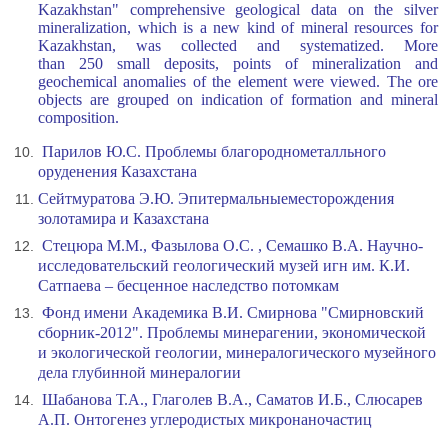
Kazakhstan" comprehensive geological data on the silver
mineralization, which is a new kind of mineral resources for
Kazakhstan, was collected and systematized. More
than 250 small deposits, points of mineralization and
geochemical anomalies of the element were viewed. The ore
objects are grouped on indication of formation and mineral
composition.
Парилов Ю.С. Проблемы благороднометалльного
оруденения Казахстана
Cейтмуратова Э.Ю.
Эпитермальные
месторождения
золота
мира и Казахстана
Стецюра М.М., Фазылова О.С. , Семашко В.А. Научно-
исследовательский геологический музей игн им. К.И.
Сатпаева – бесценное наследство потомкам
Фонд имени Академика В.И. Смирнова "Смирновский
сборник-2012". Проблемы минерагении, экономической
и экологической геологии, минералогического музейного
дела глубинной минералогии
Шабанова Т.А., Глаголев В.А., Саматов И.Б., Слюсарев
А.П. Онтогенез углеродистых микронаночастиц