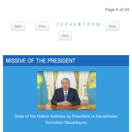
Page 6 of 24
1
2
3
4
5
6
7
8
9
10
Start
Prev
Next
End
MISSIVE OF THE PRESIDENT
State of the Nation Address by President of Kazakhstan
Nursultan Nazarbayev