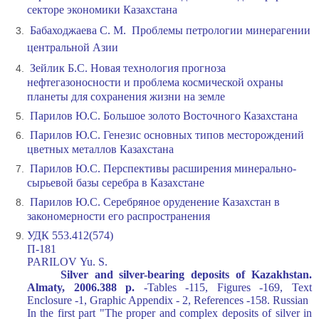
секторе экономики Казахстана
Бабаходжаева С. М. Проблемы петрологии минерагении
центральной Азии
Зейлик Б.С. Новая технология прогноза
нефтегазоносности и проблема космической охраны
планеты для сохранения жизни на земле
Парилов Ю.С. Большое золото Восточного Казахстана
Парилов Ю.С. Генезис основных типов месторождений
цветных металлов Казахстана
Парилов Ю.С. Перспективы расширения минерально-
сырьевой базы серебра в Казахстане
Парилов Ю.С. Серебряное оруденение Казахстан в
закономерности его распространения
УДК 553.412(574)
П-181
PARILOV Yu. S.
Silver and silver-bearing deposits of Kazakhstan.
Almaty, 2006.388 p.
-Tables -115, Figures -169, Text
Enclosure -1, Graphic Appendix - 2, References -158. Russian
In the first part "The proper and complex deposits of silver in