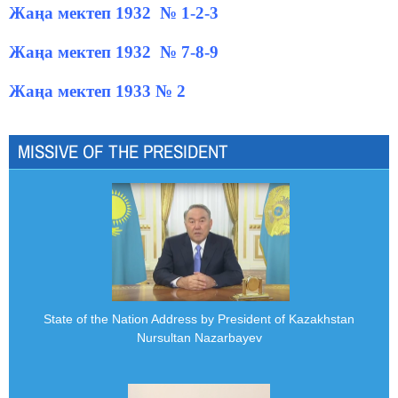
Жаңа мектеп 1932 № 1-2-3
Жаңа мектеп 1932 № 7-8-9
Жаңа мектеп 1933 № 2
MISSIVE OF THE PRESIDENT
State of the Nation Address by President of Kazakhstan
Nursultan Nazarbayev