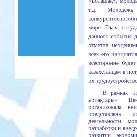
«Болашақ», молод
т.д. Молодеж
конкурентоспособ
мире. Глава госуд
данного события д
отметил неоцени
всех его инициати
всесторонне буд
казахстанцам в пол
их трудоустройстве
В рамках пр
ұрпақтары» Цен
организовала кн
представлена л
деятельности м
разработки и внедр
развитии эконо