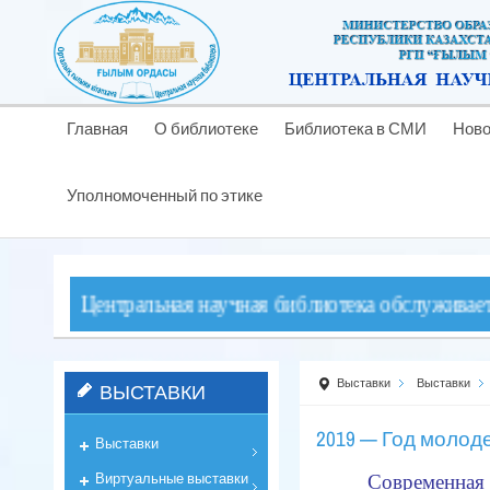
Главная
О библиотеке
Библиотека в СМИ
Ново
Уполномоченный по этике
! Центральная научная библиотека обслуживает читател
Выставки
Выставки
ВЫСТАВКИ
2019 — Год молод
Выставки
Виртуальные выставки
Современна