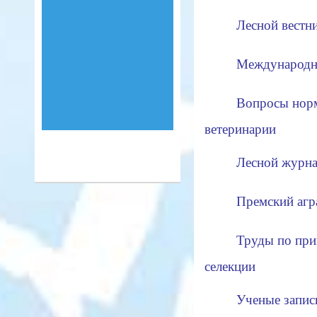
Лесной вестник
Международны
Вопросы норм
ветеринарии
Лесной журна
Премский агр
Труды по прик
селекции
Ученые записк