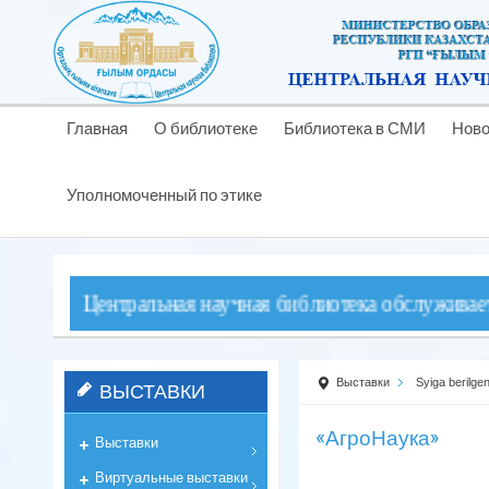
Главная
О библиотеке
Библиотека в СМИ
Ново
Уполномоченный по этике
! Центральная научная библиотека обслуживает читате
Выставки
Syiga berilgen
ВЫСТАВКИ
«АгроНаука»
Выставки
Виртуальные выставки