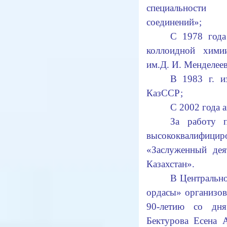
специальности
соединений»;
С 1978 года
коллоидной хими
им.Д. И. Менделеев
В 1983 г. и
КазССР;
С 2002 года 
За работу 
высококвалифицир
«Заслуженный дея
Казахстан».
В Центральн
ордасы» организов
90-летию со дн
Бектурова Есена 