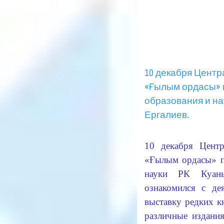
10 декабря Цент
«Ғылым ордасы» 
образования и н
Ергалиев.
10 декабря Цент
«Ғылым ордасы» п
науки РК Куан
ознакомился с де
выставку редких к
различные издани