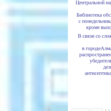
Центральной
на
Библиотека обс
с понедельника
кроме вых
В связи со сл
в городе
Алма
распростране
убедител
дез
антисептик
1
2