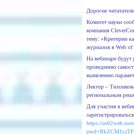
Дорогие читататели
Комитет науки сооб
компания CleverCon
тему: «Критерии ка
журналов в Web of 
На вебинаре будут
проведению самост
выявлению параме
Лектор – Тихонкова
региональным решен
Для участия в веби
зарегистрироватьс
https://us02web.zo
pwd=RkZCM1czTF