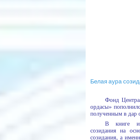
Белая аура сози
Фонд Центра
ордасы» пополнилс
полученным в дар о
В книге из
созидания на осн
созидания, а именн