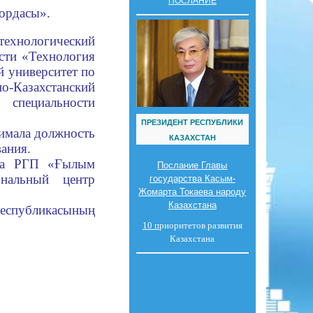
ПОСЛАНИЕ
 ордасы».
технологический
сти «Технология
й университет по
Казахстанский
пециальности
ПРЕЗИДЕНТ РЕСПУБЛИКИ
нимала должность
КАЗАХСТАН
ания.
ора РГП «Ғылым
Послание Главы
нальный центр
государства Касым-
Жомарта Токаева народу
Казахстана
спубликасының
10 п
риоритетов развития
Казахстана