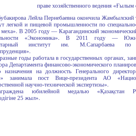
праве хозяйственного ведения «Ғылым
убакирова Лейла Пернебаевна окончила Жамбылский 
ут легкой и пищевой промышленности по специально
 меха». В 2005 году — Карагандинский экономически
альности «Экономика». В 2011 году — Южно-
нитарный институт им. М.Сапарбаева по с
пруденция».
разные годы работала в государственных органах, за
ора Департамента финансово-экономического планиров
о назначения на должность Генерального директ
ы» занимала пост Вице-президента АО «Нацио
рственной научно-технической экспертизы».
аграждена юбилейной медалью «Қазақстан Ре
іздігіне 25 жыл».