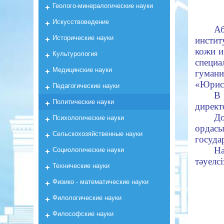
Геолого-минералогические науки
Искусствоведение
Аб
Исторические науки
инстит
кожи и
Культурология
специ
Медицинские науки
гума
«Юрис
Педагогические науки
В 
Политические науки
директ
Д
Психологические науки
ордас
Сельскохозяйственные науки
госуда
Н
Социологические науки
тәуелс
Технические науки
Физико - математические науки
Филологические науки
Философские науки