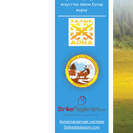
искусства имени Бухар
жырау
Антиплагиатная система
Strikeplagiarism.com