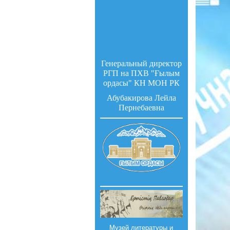
Генеральный директор
РГП на ПХВ "Ғылым
ордасы" КН МОН РК
Абубакирова Лейла
Пернебаевна
Музей литературы и