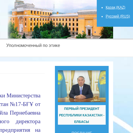
Қазақ (KAZ)
Русский (RUS)
Уполномоченный по этике
ки Министерства
хстан №17-БҒҰ от
ПЕРВЫЙ ПРЕЗИДЕНТ
йла Пернебаевна
РЕСПУБЛИКИ КАЗАХСТАН -
ного директора
ЕЛБАСЫ
 предприятия на