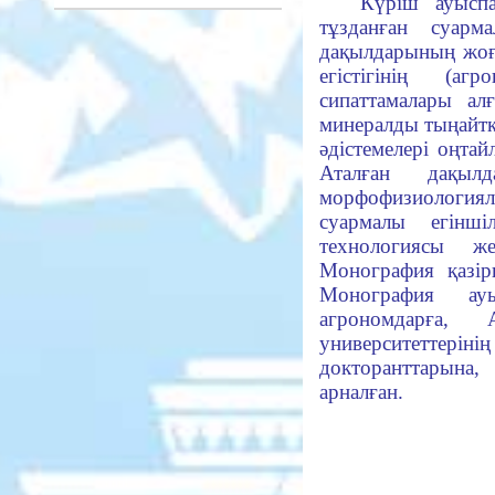
Күріш ауыспа
тұзданған суарм
дақылдарының жоға
егістігінің (аг
сипаттамалары алғ
минералды тыңайтқ
әдістемелері оңт
Аталған дақыл
морфофизиологиялы
суармалы егінші
технологиясы же
Монография қазір
Монография ау
агрономдарға,
университетт
докторанттарына,
арналған.