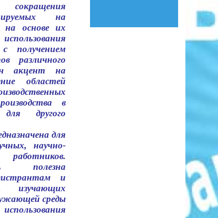
сокращения
нируемых на
 на основе их
 использования
 с получением
ов различного
лан акцент на
ние областей
зводственных
роизводства в
 для другого
дназначена для
учных, научно-
 работников.
 полезна
гистрантам и
в, изучающих
ружающей среды
использования