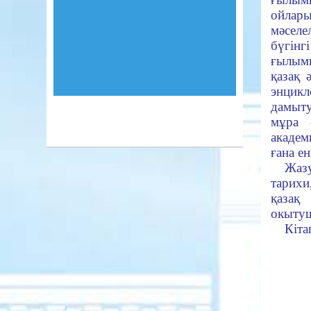
ойлары
мәселе
бүгін
ғылыми
қазақ 
энцикл
дамыту
мұра 
академ
ғана ен
Жаз
тарихи
қазақ
окытуш
Кіта