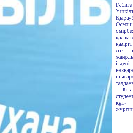
Рәбиға
Үшкіл
Қырауб
Осм
өмірба
қаламг
қазіргі
сөз ө
жанрл
ізден
көзқар
шыға
талдан
Кіт
студен
құн-
жұртшы