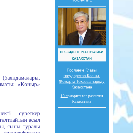
ПОСЛАНИЕ
ПРЕЗИДЕНТ РЕСПУБЛИКИ
КАЗАХСТАН
Послание Главы
государства Касым-
(баяндамалары,
Жомарта Токаева народу
Алматы: «Қоңыр»
Казахстана
10 п
риоритетов развития
Казахстана
екті суреткер
оғалтпайтын асыл
мы, сыны туралы
, философиялық