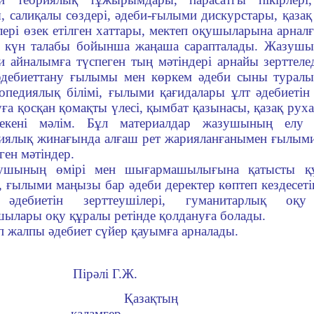
, салиқалы сөздері, әдеби-ғылыми дискурстары, қазақ
лері өзек етілген хаттары, мектеп оқушыларына арнал
гі күн талабы бойынша жаңаша сарапталады. Жазуш
 айналымға түспеген тың мәтіндері арнайы зерттелед
әдебиеттану ғылымы мен көркем әдеби сыны туралы 
опедиялық білімі, ғылыми қағидалары ұлт әдебиетін
ға қосқан қомақты үлесі, қымбат қазынасы, қазақ ру
екені мәлім. Бұл материалдар жазушының елу
иялық жинағында алғаш рет жарияланғанымен ғылыми
ген мәтіндер.
ушының өмірі мен шығармашылығына қатысты қ
, ғылыми маңызы бар әдеби деректер көптеп кездесет
 әдебиетін зерттеушілері, гуманитарлық оқ
ылары оқу құралы ретінде қолдануға болады.
п жалпы әдебиет сүйер қауымға арналады.
Пірәлі Г.Ж.
Қазақтың
қаламгер