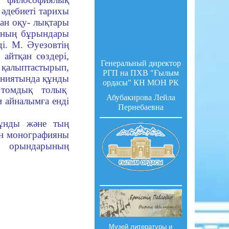
 әдебиеті тарихы
ған оқу- лықтары
ының бұрындары
і. М. Әуезовтің
айтқан сөздері,
Генеральный директор
 қалыптастырып,
РГП на ПХВ "Ғылым
ханиятында құнды
ордасы" КН МОН РК
 томдық толық
Абубакирова Лейла
 айналымға енді
Пернебаевна
ұнды және тың
ін монографияны
у орындарының
Музей литературы и