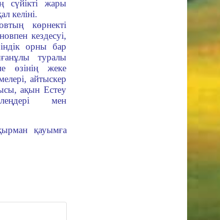
ң сүйікті жары
ал келіні.
овтың көрнекті
овпен кездесуі,
зіндік орны бар
ғанұлы туралы
не өзінің жеке
мелері, айтыскер
ысы, ақын Естеу
өлеңдері мен
қырман қауымға