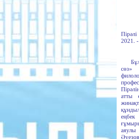
Пірәлі
2021. -
IS
Бұл
сөз»
филол
проф
Пірәлі
атты 
жина
құнды
еңбек 
ғұмыр
аяулы
Әуезо