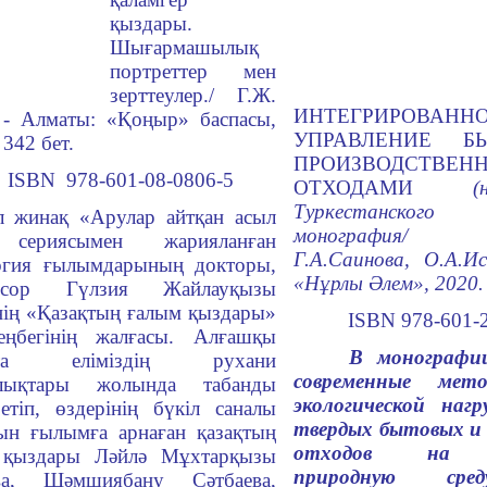
қыздары.
Шығармашылық
портреттер мен
зерттеулер./ Г.Ж.
ИНТЕГРИРОВАНН
 - Алматы: «Қоңыр» баспасы,
УПРАВЛЕНИЕ Б
 342 бет.
ПРОИЗВОДСТВЕН
BN 978-601-08-0806-5
ОТХОДАМИ
(на
Туркестанского
 жинақ «Арулар айтқан асыл
монография/ А.
 сериясымен жарияланған
Г.А.Саинова, О.А.И
огия ғылымдарының докторы,
«Н
ұ
рлы
Ә
лем», 2020.
ессор Гүлзия Жайлауқызы
нің «Қазақтың ғалым қыздары»
ISBN
978-601-
еңбегінің жалғасы. Алғашқы
В монографи
қта еліміздің рухани
современные мет
лықтары жолында табанды
экологической нагр
етіп, өздерінің бүкіл саналы
твердых бытовых и
ын ғылымға арнаған қазақтың
отходов на 
 қыздары Ләйлә Мұхтарқызы
природную сред
ва, Шәмшиябану Сәтбаева,