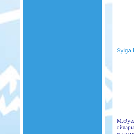
Syiga 
М.Әуез
ойлары
ғылым