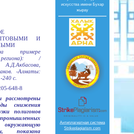
искусства имени Бухар
жырау
ОЕ
ЫТОВЫМИ
И
НЫМИ
 примере
 региона): /
Д.Акбасова,
саков. -Алматы:
 -240 с.
205-648-8
и рассмотрены
оды снижения
узки полигонов
 промышленных
Антиплагиатная система
окружающую
Strikeplagiarism.com
у, показана