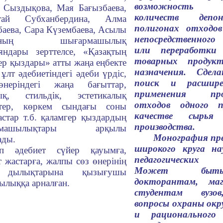
возможность 
 Сыздықова, Мая Бағызбаева,
количеств депо
тай Субханбердина, Алма
полигонах отходов
аева, Сара Күзембаева, Асылы
непосредственного
анның шығармашылық
или перера­ботки
яндары зерттелсе, «Қазақтың
товарных продукт
ер қыздары» атты жаңа еңбекте
назначения. Сде
 ұлт әдебиетіндегі әдеби үрдіс,
поиск и расшире
неріндегі жаңа бағыттар,
применения прои
ық, стильдік, эстетикалық
отходов одного п
істер, көркем сындағы соны
качестве сырья
астар т.б. қаламгер қыздардың
производства.
рмашылықтары арқылы
Монография пре
ады.
широкого круга на
ап әдебиет сүйер қауымға,
педагогических
т жастарға, жалпы сөз өнерінің
Может быть
 дылықтарына қызығушы
докторантам, ма
лыққа арналған.
студентам вузо
вопросы охраны ок
и рациональ­ного 