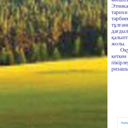
Этник
тари
тәрби
тұлға
дағды
қалыпт
жолы.
Оқ
кеткен
пікі
ризаш
Аки