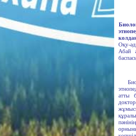
Биоло
этнопе
колда
Оқу-әд
Абай 
баспас
IS
Би
этнопе
атты б
докто
жұмыс
құрал
пәніні
орны
көпшіл