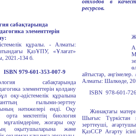
отходов в качес
ресурсов.
гия сабақтарында
дагогика элементтерін
Ж
ну:
істемелік құралы. - Алматы:
А
атындағы ҚазҰПУ, «Ұлағат»
М
ы,
2021.-134 б.
з
ө
BN 979-601-353-007-9
айтыстар, әңгімелер. 
Алматы: Шалкөде, 202
ология сабақтарында
дагогика элементтерін қолдану
ISBN 978-601-726
ұл оқу-әдістемелік құралына
ранттың ғылыми-зерттеу
ының нәтижелері енді. Оқу
Жинақтағы матери
ы орта мектептің биология
Шығыс Түркістан қ
ң мұғалімдеріне, жоғары оқу
зерттеуші, ағартуш
ның оқытушыларына және
ҚазССР Ағарту ісіні
ік оқырман қауымға арналады.