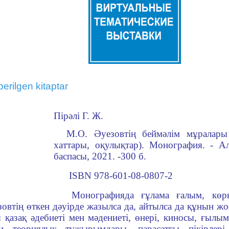
berilgen kitaptar
Пірәлі Г. Ж.
М.О. Әуезовтің беймәлім мұралары 
хаттары, оқулықтар). Монография. - 
баспасы, 2021. -300 б.
ISBN 978-601-08-0807-2
Монографияда ғұлама ғалым, көрн
овтің өткен дәуірде жазылса да, айтылса да құнын ж
 қазақ әдебиеті мен мәдениеті, өнері, киносы, ғылы
и теориялық тұжырымдары, парасатгы пікірлері