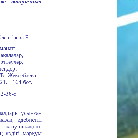
тве вторичных
ексебаева Б.
манат:
ақалалар,
ерттеулер,
леңдер,
/Б. Жексебаева. -
1. - 164 бет.
2-36-5
алдары ұсынған
азақ әдебиетін
ы, жазушы-ақын,
ң үздігі марқұм