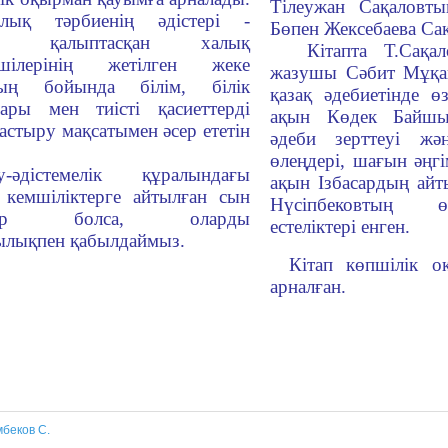
Тілеужан Сақаловты
алық тәрбиенің әдістері -
Бөпен Жексебаева Сақ
хи қалыптасқан халық
Кітапта Т.Сақал
ешілерінің жетілген жеке
жазушы Сәбит Мұқан
ның бойында білім, білік
қазақ әдебиетінде ө
лары мен тиісті қасиеттерді
ақын Көдек Байшы
астыру мақсатымен әсер ететін
әдеби зерттеуі жә
өлеңдері, шағын әңгі
у-әдістемелік құралындағы
ақын Ізбасардың айт
 кемшіліктерге айтылған сын
Нүсіпбековтың 
рлер болса, оларды
естеліктері енген.
ылықпен қабылдаймыз.
Кітап көпшілік о
арналған.
мбеков С.