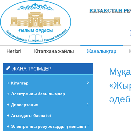
Негізгі
Кітапхана жайлы
Жаналықтар
Мұқа
ЖАҢА ТҮСІМДЕР
«Жыр
Кітаптар
Электронды басылымдар
әдеб
Диссертация
Ағымдағы баспа ісі
Электронды ресурстардың меншікті