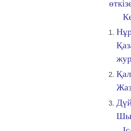
өткіз
К
Нұр
Қаз
жур
Қал
Жаз
Дүй
Шығ
І