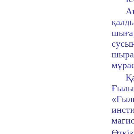
А
қалд
шыға
сусы
шыра
мұрас
Қ
Ғылы
«Ғыл
инс
маги
Өткіз