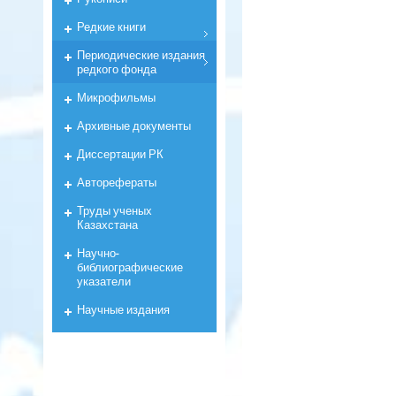
Редкие книги
Периодические издания
редкого фонда
Микрофильмы
Архивные документы
Диссертации РК
Авторефераты
Труды ученых
Казахстана
Научно-
библиографические
указатели
Научные издания