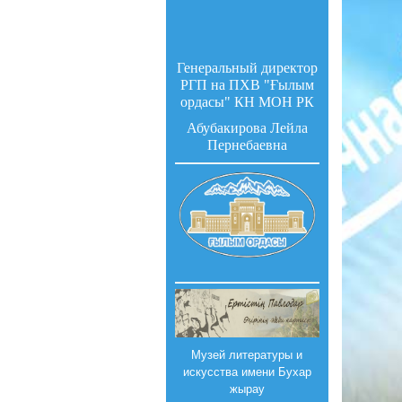
Генеральный директор
РГП на ПХВ "Ғылым
ордасы" КН МОН РК
Абубакирова Лейла
Пернебаевна
Музей литературы и
искусства имени Бухар
жырау