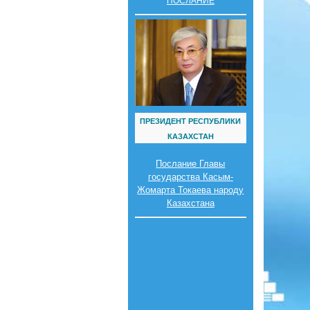
ПОСЛАНИЕ
ПРЕЗИДЕНТ РЕСПУБЛИКИ
КАЗАХСТАН
Послание Главы
государства Касым-
Жомарта Токаева народу
Казахстана