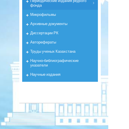
Периодические издания редкого
фонда
Микрофильмы
Архивные документы
Диссертации РК
Авторефераты
Труды ученых Казахстана
Научно-библиографические
указатели
Научные издания