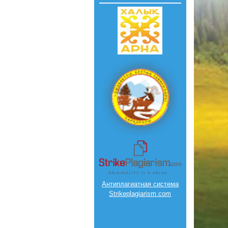
Антиплагиатная система
Strikeplagiarism.com