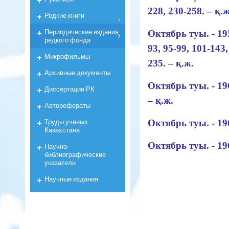
228, 230-258. – қ.ж
Редкие книги
Периодические издания
Октябрь туы. - 195
редкого фонда
93, 95-99, 101-143,
Микрофильмы
235. – қ.ж.
Архивные документы
Октябрь туы. - 196
Диссертации РК
– қ.ж.
Авторефераты
Труды ученых
Октябрь туы. - 19
Казахстана
Октябрь туы. - 19
Научно-
библиографические
указатели
Научные издания