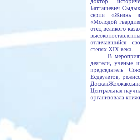
доктор историч
Батташевич Сыдык
серии «Жизнь з
«Молодой гвардие
отец великого каза
высокопоставле
отличавшийся св
степях XIX века.
В мероприяти
деятели, ученые и
председатель Сою
Есдаулетов, режис
ДосканЖолжаксыно
Центральная науч
организовала книж