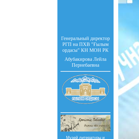
Генеральный директор
РГП на ПХВ "Ғылым
ордасы" КН МОН РК
Абубакирова Лейла
Пернебаевна
Музей литературы и