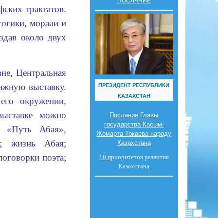
ПОСЛАНИЕ
фских трактатов.
огики, морали и
здав около двух
не, Центральная
ижную выставку.
ПРЕЗИДЕНТ РЕСПУБЛИКИ
КАЗАХСТАН
его окружении,
 выставке можно
Послание Главы
государства Касым-
а «Путь Абая»,
Жомарта Токаева народу
; жизнь Абая;
Казахстана
поговорки поэта;
10 п
риоритетов развития
Казахстана