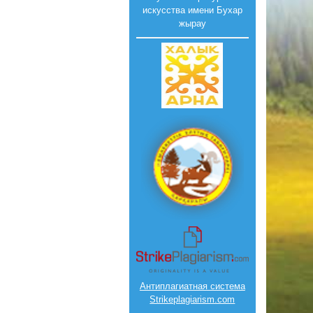
искусства имени Бухар
жырау
Антиплагиатная система
Strikeplagiarism.com