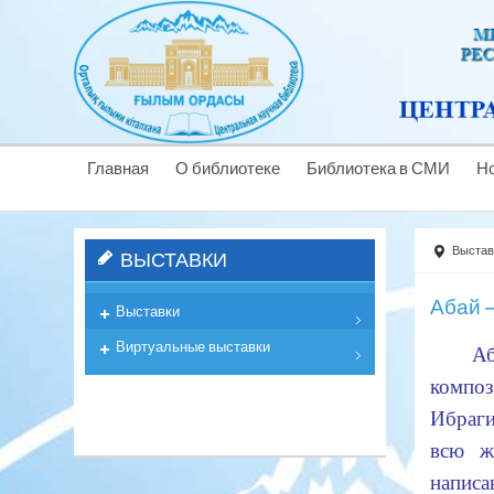
Главная
О библиотеке
Библиотека в СМИ
Н
Выстав
ВЫСТАВКИ
Абай –
Выставки
Виртуальные выставки
Аб
композ
Ибраги
всю ж
напис