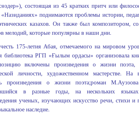
сөздер»), состоящая из 45 кратких притч или филосо
 «Назиданиях» поднимаются проблемы истории, педаг
этнических казахов. Он также был композитором, со
ов мелодий, которые популярны в наши дни.
честь 175-летия Абая, отмечаемого на мировом уров
я библиотека РГП «Ғылым ордасы» организовала кн
позицию включены произведения о жизни поэта, 
ческой личности, художественном мастерстве. На
ть произведения о жизни поэта;роман М.Ауэзов
авшийся в разные годы, на нескольких языках
едения ученых, изучающих искусство речи, стихи и 
зыкальное наследие.