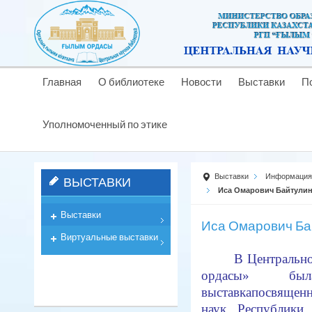
Главная
О библиотеке
Новости
Выставки
П
Уполномоченный по этике
Выставки
Информация 
ВЫСТАВКИ
Иса Омарович Байтулин
Выставки
Иса Омарович Бай
Виртуальные выставки
В Центрально
о
рдасы» был
выставка
посвящен
наук Республики 