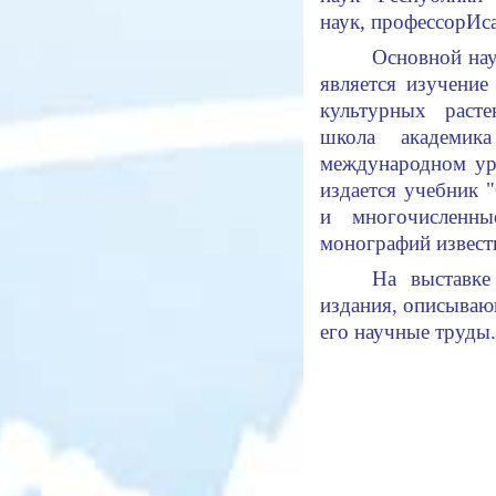
наук, профессор
Ис
Основной нау
является изучени
культурных расте
школа академик
международном ур
издается учебник 
и многочисленн
монографий извест
На выставке
издания, описываю
его научные труды.