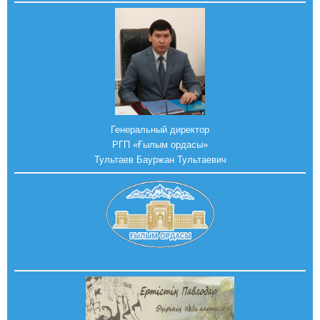
Генеральный директор
РГП «Ғылым ордасы»
Тультаев Бауржан Тультаевич