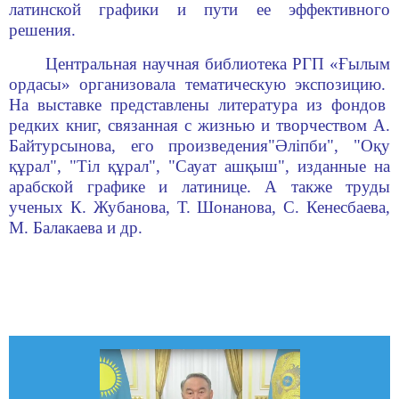
латинской графики и пут
и
ее эффективного
решения.
Центральная научная библиотека РГП «
Ғ
ылым
о
рдасы» организовала
тематическую экспозицию
.
На выставке представлены л
итература
из фондов
редких книг,
связанная с жизнью и творчеством А.
Байтурсынова
,
его произведения
"Әліпби", "Оқу
құрал", "Тіл құрал", "Сауат ашқыш",
изданные на
арабской
графике
и латинице.
А также труды
ученых
К. Жубанова, Т. Шонанова, С. Ке
н
есбаева,
М. Балакаева
и др.