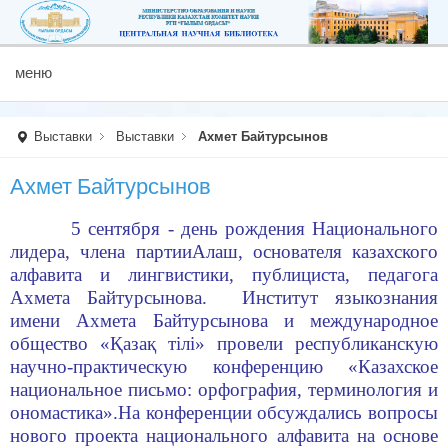
меню
Выставки
Выставки
Ахмет Байтурсынов
Ахмет Байтурсынов
5 сентября - день рождения Национального
лидера, члена партии
Алаш, основателя казахского
алфавита и лингвистики, публициста,
педагога
Ахмета Байтурсынова.
Институт языкознания
имени Ахмета Байтурсынова и международное
общество «Қазақ тілі»
провели республиканскую
научно-практическую конференцию «
Казахское
национальное письмо
: орфография, терминология и
он
о
мастика».
На конференции обсужд
ались
вопросы
нового проекта национального алфавита на основе