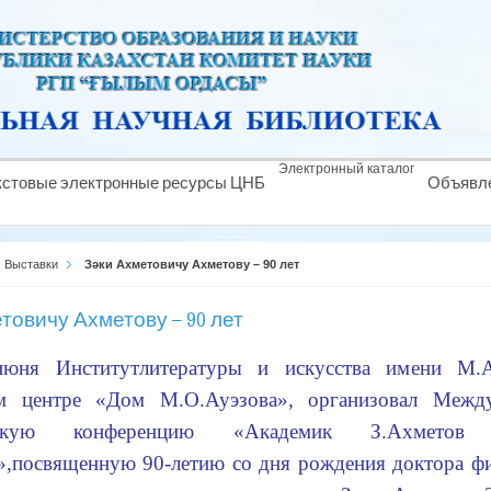
Электронный каталог
кстовые электронные ресурсы ЦНБ
Объявл
Выставки
Зәки Ахметовичу Ахметову – 90 лет
товичу Ахметову – 90 лет
июня Институт
литературы и искусства им
ени
М.А
м
центр
е
«Дом М.О.Ауэзова», организова
л
Между
к
ую
конференци
ю «
Академик З.Аxметов
»,
посвященн
ую
90-летию со дня рождения доктора фи