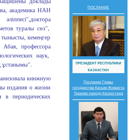
Защишены
доклады
ПОСЛАНИЕ
ва, академик
а
НАН
әліппесі",
д
октор
а
етов туралы сөз",
 тынысты, кемеңгер
и Абая, профессор
а
ологических наук,
ПРЕЗИДЕНТ РЕСПУБЛИКИ
қ ұстанымы".
КАЗАХСТАН
ганизовала
книжн
ую
Послание Главы
ны издания о жизни
государства Касым-Жомарта
Токаева народу Казахстана
и в периодических