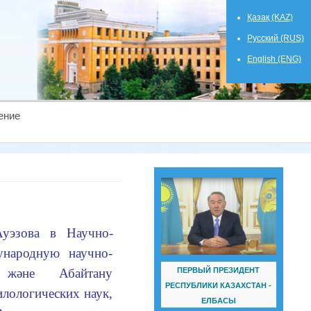
Қазақ (KAZ)
Русский (RUS)
English (ENG)
ение
уэзова
в
Научно-
народн
ую
научно-
ПЕРВЫЙ ПРЕЗИДЕНТ
 және Абайтану
РЕСПУБЛИКИ КАЗАХСТАН -
лологических наук,
ЕЛБАСЫ