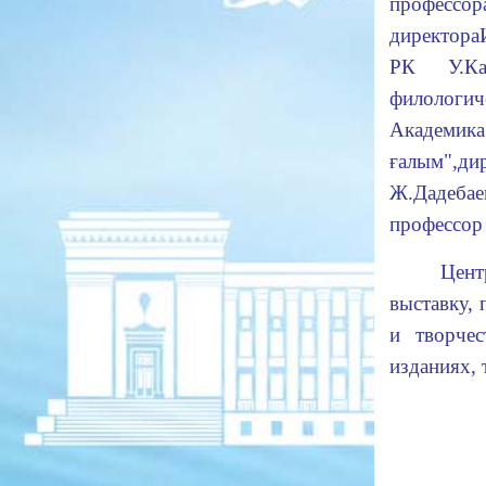
профессор
д
иректор
а
РК У.Ка
филологич
Академик
а
ғалым",
д
и
Ж.Дад
е
бае
профессор
Цент
выставк
у
,
и творчес
изданиях,