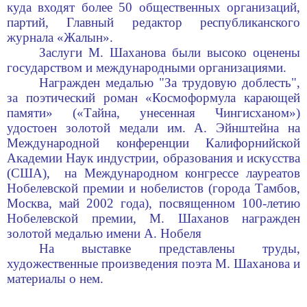
куда входят более 50 общественных организаций,
партий
,
Главный редактор республиканского
журнала «Жалын».
Заслуги М. Шаханова были высоко оценены
государством и международными организациями.
Награжден медалью
"За трудовую доблесть",
за поэтический роман «Космоформула карающей
памяти» («Тайна, унесенная Чингисханом»)
удостоен золотой медали им. А. Эйнштейна на
Международной конференции Калифорнийской
Академии Наук индустрии, образования и искусства
(США), на Международном конгрессе лауреатов
Нобелевской премии и нобелистов (города Тамбов,
Москва, май 2002 года), посвященном 100-летию
Нобелевской премии, М. Шаханов награжден
золотой медалью имени А. Нобеля
На выставке представлены
труд
ы
,
художественны
е
произведения поэта
M.
Шаханова и
материалы о нем
.