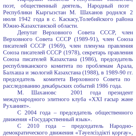
поэт, обществ
енный
деятель,
Народный поэт
Республики Кыргызстан
М. Шаханов родился 2
июля 1942 года в с.
Каскасу,
Толебий
ского района
Южно-Казахстанской области.
Депутат Верховного Совета
СССР, член
Верховного Совета СССР (1989-91)
,
ч
лен Союза
писателей СССР (1969)
, ч
лен пленума
правления
Союза писателей СССР (1978)
, с
екретарь правления
Союза писателей Казахстана (1986)
, п
редседатель
республиканского
комитета по проблемам Арала
,
Балхаша
и э
кологи
й Казахстана
(1988),
в 1989
-
90
гг.
пред
седатель
к
омитета
Верх
овного
Совета по
расследованию
декабрьских событий 1986
года
.
M.
Шаханов
с
2001 года президент
международного элитного клуба «
ХХІ ғасыр және
Руханият
».
С 2004 года
–
председатель общественного
движения «
Г
осударственный язык
»
.
С 2010 года – председатель Народно-
демократического
д
вижения «
Тәуелсіздікті қорғау
»,