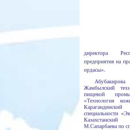
директора Респ
предприятия на пр
ордасы».
Абубакиров
Жамбылский техн
пищевой промы
«Технология к
Карагандинский
специальности «
Казахстанский
М.Сапарбаева по с