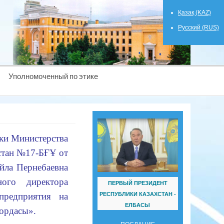
Қазақ (KAZ)
Русский (RUS)
Уполномоченный по этике
ки Министерства
хстан №17-БҒҰ от
йла Пернебаевна
ного директора
ПЕРВЫЙ ПРЕЗИДЕНТ
РЕСПУБЛИКИ КАЗАХСТАН -
 предприятия на
ЕЛБАСЫ
 ордасы».