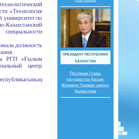
ПОСЛАНИЕ
технологический
сти «Технология
й университет по
Казахстанский
пециальности
нимала должность
ания.
ПРЕЗИДЕНТ РЕСПУБЛИКИ
ора РГП «Ғылым
КАЗАХСТАН
нальный центр
Послание Главы
спубликасының
государства Касым-
Жомарта Токаева народу
Казахстана