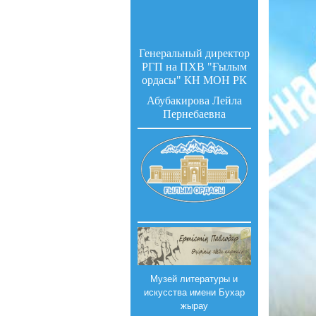
Генеральный директор
РГП на ПХВ "Ғылым
ордасы" КН МОН РК
Абубакирова Лейла
Пернебаевна
Музей литературы и
искусства имени Бухар
жырау