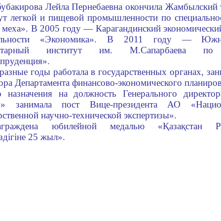
убакирова Лейла Пернебаевна окончила Жамбылский 
ут легкой и пищевой промышленности по специально
 меха». В 2005 году — Карагандинский экономически
альности «Экономика». В 2011 году — Южно-
нитарный институт им. М.Сапарбаева по с
пруденция».
разные годы работала в государственных органах, за
ора Департамента финансово-экономического планиров
о назначения на должность Генерального директ
ы» занимала пост Вице-президента АО «Нацио
рственной научно-технической экспертизы».
аграждена юбилейной медалью «Қазақстан Ре
іздігіне 25 жыл».