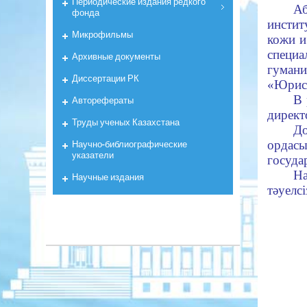
Периодические издания редкого
Аб
фонда
инстит
Микрофильмы
кожи и
специ
Архивные документы
гума
Диссертации РК
«Юрис
В 
Авторефераты
директ
Труды ученых Казахстана
Д
Научно-библиографические
ордас
указатели
госуда
Н
Научные издания
тәуелс