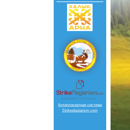
Антиплагиатная система
Strikeplagiarism.com