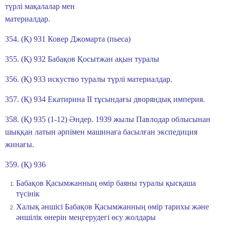
түрлі мақалалар мен
материалдар.
354. (Қ) 931 Ковер Джомарта (пьеса)
355. (Қ) 932 Бабақов Қосытжан ақын туралы
356. (Қ) 933 искуство туралы түрлі материалдар.
357. (Қ) 934 Екатирина ІІ тұсындағы дворяндық империя.
358. (Қ) 935 (1-12) Әндер. 1939 жылы Павлодар облысынан
шыққан латын әрпімен машинаға басылған экспедиция
жинағы.
359. (Қ) 936
Бабақов Қасымжанның өмір баяны туралы қысқаша
түсінік
Халық әншісі Бабақов Қасымжанның өмір тарихы және
әншілік өнерін меңгерудегі өсу жолдары