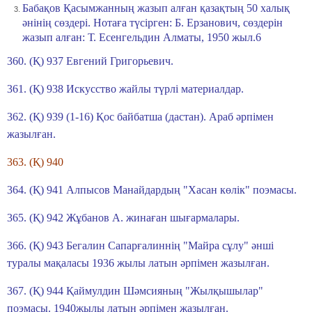
Бабақов Қасымжанның жазып алған қазақтың 50 халық
әнінің сөздері. Нотаға түсірген: Б. Ерзанович, сөздерін
жазып алған: Т. Есенгельдин
Алматы, 1950 жыл.
6
360. (Қ) 937 Евгений Григорьевич.
361. (Қ) 938 Искусство жайлы түрлі материалдар.
362. (Қ) 939 (1-16) Қос байбатша (дастан). Араб әрпімен
жазылған.
363. (Қ) 940
364. (Қ) 941 Алпысов Манайдардың "Хасан көлік" поэмасы.
365. (Қ) 942 Жұбанов А. жинаған шығармалары.
366. (Қ) 943 Бегалин Сапарғалиннің "Майра сұлу" әнші
туралы мақаласы 1936 жылы латын әрпімен жазылған.
367. (Қ) 944 Қаймулдин Шәмсияның "Жылқышылар"
поэмасы. 1940жылы латын әрпімен жазылған.