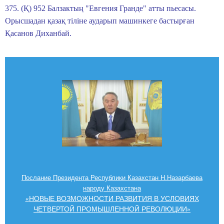
375. (Қ) 952 Балзактың "Евгения Гранде" атты пьесасы.
Орысшадан қазақ тіліне аударып машинкеге бастырған
Қасанов Диханбай.
Послание Президента Республики Казахстан Н.Назарбаева
народу Казахстана
НОВЫЕ ВОЗМОЖНОСТИ РАЗВИТИЯ В УСЛОВИЯХ
«
ЧЕТВЕРТОЙ ПРОМЫШЛЕННОЙ РЕВОЛЮЦИИ
»