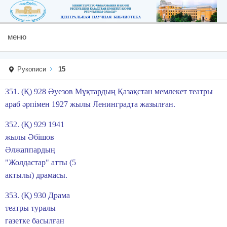
меню
Рукописи
15
351. (Қ) 928 Әуезов Мұқтардың Қазақстан мемлекет театры
араб әрпімен 1927 жылы Ленинградта жазылған.
352. (Қ) 929 1941
жылы Әбішов
Әлжаппардың
"Жолдастар" атты (5
актылы) драмасы.
353. (Қ) 930 Драма
театры туралы
газетке басылған