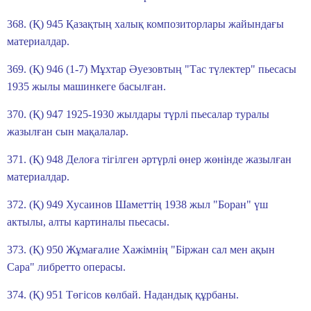
368. (Қ) 945 Қазақтың халық композиторлары жайындағы
материалдар.
369. (Қ) 946 (1-7) Мұхтар Әуезовтың "Тас түлектер" пьесасы
1935 жылы машинкеге басылған.
370. (Қ) 947 1925-1930 жылдары түрлі пьесалар туралы
жазылған сын мақалалар.
371. (Қ) 948 Делоға тігілген әртүрлі өнер жөнінде жазылған
материалдар.
372. (Қ) 949 Хусаинов Шаметтің 1938 жыл "Боран" үш
актылы, алты картиналы пьесасы.
373. (Қ) 950 Жұмағалие Хажімнің "Біржан сал мен ақын
Сара" либретто операсы.
374. (Қ) 951 Төгісов көлбай. Надандық құрбаны.