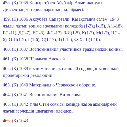
458. (Қ) 1035 Қоңыратбаев Абубакір Ахметжанұлы
Диваевтың материалдарының көшірмесі.
459. (Қ) 1036 Ақсубаев Сапарғали. Қазақстанға сәлем. 1943
жылы латын әрпімен жазылған қолжазба (1-3)
,
(1-15),
А(1-18),
Б(1-11),
Д(1-7),
Е(1-8),
Ж(1-17),
З-И(1-5),
К(1-7),
М(1-7),
Н(1-
6),
О-П(1-5),
Р(1-6),
С(1-17),
Т(1-12),
Ф-Х-Ш(1-10).
460. (Қ) 1037 Воспоминания участников гражданской войны.
461. (Қ) 1038 Шаламов Алексей.
462. (Қ) 1039 воспоминания ко дню 20 годовщины великой
пролетарской революции.
463. (Қ) 1040 Материалы о Черкасской обороне.
464. (Қ) 1041 Воспоминание Витколова.
465. (Қ) 1042 Ұлы Отан соғысы кезінде жазба ақындармен
жауынгерлердің шығарған өлеңдері.
466. (Қ) 1043