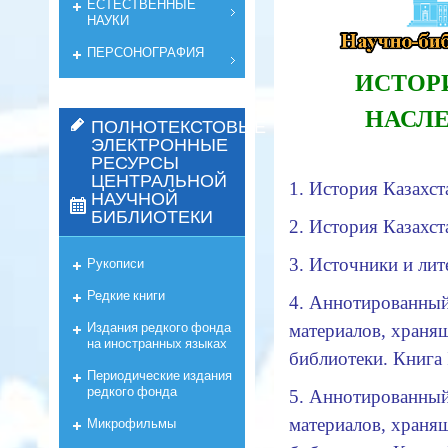
ЕСТЕСТВЕННЫЕ
НАУКИ
ПЕРСОНОГРАФИЯ
ИСТОР
НАСЛЕ
ПОЛНОТЕКСТОВЫЕ
ЭЛЕКТРОННЫЕ
РЕСУРСЫ
ЦЕНТРАЛЬНОЙ
1.
История Казахст
НАУЧНОЙ
БИБЛИОТЕКИ
2.
История Казахст
Рукописи
3.
Источники и лит
Редкие книги
4.
Аннотированный
Издания редкого фонда
материалов, храня
на иностранных языках
библиотеки. Книга I
Периодические издания
редкого фонда
5.
Аннотированный
Микрофильмы
материалов, храня