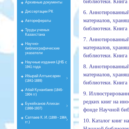
библиотеки. Книга I
Архивные документы
Диссертации РК
6.
Аннотированный
материалов, храня
Авторефераты
библиотеки. Книга I
Труды ученых
Казахстана
7.
Аннотированный
Научно-
материалов, храня
библиографические
указатели
библиотеки. Книга
Научные издания ЦНБ с
8.
Аннотированный 
1941 года
материалов, храня
Ибырай Алтынсарин
(1841-1889)
библиотеки. Книга
Абай Кунанбаев (1845-
9.
Иллюстрированн
1904 гг)
редких книг на ин
Букейханов Алихан
(1866-1937)
фонде Научной би
Сатпаев К. И. (1899 - 1964
10. Каталог книг н
гг.)
Научной библиоте